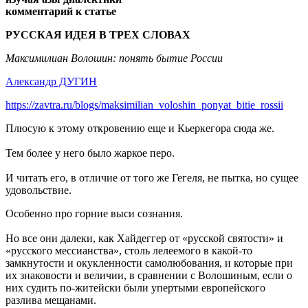
комментарий к статье
РУССКАЯ ИДЕЯ В ТРЕХ СЛОВАХ
Максимилиан Волошин: понять бытие России
Александр ДУГИН
https://zavtra.ru/blogs/maksimilian_voloshin_ponyat_bitie_rossii
Плюсую к этому откровению еще и Кьеркегора сюда же.
Тем более у него было жаркое перо.
И читать его, в отличие от того же Гегеля, не пытка, но сущее
удовольствие.
Особенно про горние выси сознания.
Но все они далеки, как Хайдеггер от «русской святости» и
«русского мессианства», столь лелеемого в какой-то
замкнутости и окукленности самолюбования, и которые при
их знаковости и величии, в сравнении с Волошиным, если о
них судить по-житейски были упертыми европейского
разлива мещанами.