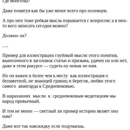
Где монголы?
Даже помятуя как бы уже менее всего про половцев.
А про них тоже робкая мысль порывается с вопросом: а в них-
то кого записать сегодня можно?
Должно ли?
….
Пример для иллюстрации глубокой мысли этого понятия,
вынесенного в заголовок статьи и призыва, удачен он или нет,
даже в этом ракурсе — судить ну никак не нам.
Но он важен и более чем к месту как иллюстрация о
беззаветной, не знающей границ и берегов, любви этого
самого авангарда к Средневековью.
В шараханиях мысли к средневековым медитациям мы
народ привычный.
И тем не менее — светлый ли пример истории являет оно
нам?
Даже вот так навскидку если подумаешь.