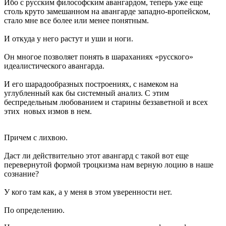
Ибо с русским философским авангардом, теперь уже еще
столь круто замешанном на авангарде западно-вропейском,
стало мне все более или менее понятным.
И откуда у него растут и уши и ноги.
Он многое позволяет понять в шараханиях «русского»
идеалистического авангарда.
И его шарадообразных построениях, с намеком на
углубленный как бы системный анализ. С этим
беспредельным любованием и старины беззаветной и всех
этих новых измов в нем.
Причем с лихвою.
Даст ли действительно этот авангард с такой вот еще
перевернутой формой троцкизма нам верную лоцию в наше
сознание?
У кого там как, а у меня в этом уверенности нет.
По определению.