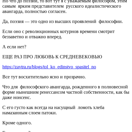
Но что до поэзии, то вот тут я с уважаемым философом, этим
самым ярким представителем русского идеалистического
авангарда, полностью согласен.
Да, поэзия — это одно из высших проявлений философии.
Если оно с революционных котурнов времени смотрит
беззаветно и отважно вперед.
А если нет?
ЕЩЕ РАЗ ПРО ЛЮБОВЬ К СРЕДНЕВЕКОВЬЮ
https://zavtra.ru/blogs/tol_ko_edinstvo_spasitel_no
Все тут восхитительно ясно и прозрачно.
Что для философского авангарда, рожденного в полновесной
форме нынешним ренессансом частной собственности, как бы
даже нонсенс.
С его густо как всегда на насущный ломоть хлеба
намазанным слоем патоки.
Кроме одного.