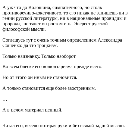
А уж что до Волошина, симпатичного, но столь
противоречиво-кокетливого, то его никак не запишешь ни в
гении русской литературы, ни в национальные провидцы и
пророки, не тянет он ростом и на Эверест русской
философской мысли.
Соглашусь тут с очень точным определением Александра
Сошенко: да это троцкизм.
Только наизнанку. Только наоборот.
Во всем блеске его волюнтаризма прежде всего.
Но от этого он иным не становится.
А только становится еще более заостренным.
…
А в целом материал ценный.
Читал его, весело потирая руки и без всякой задней мысли.