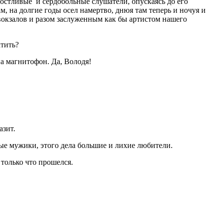
лостливые и сердобольные слушатели, опускаясь до его
, на долгие годы осел намертво, днюя там теперь и ночуя и
вокзалов и разом заслуженным как бы артистом нашего
атить?
а магнитофон. Да, Володя!
азит.
ые мужики, этого дела большие и лихие любители.
 только что прошелся.