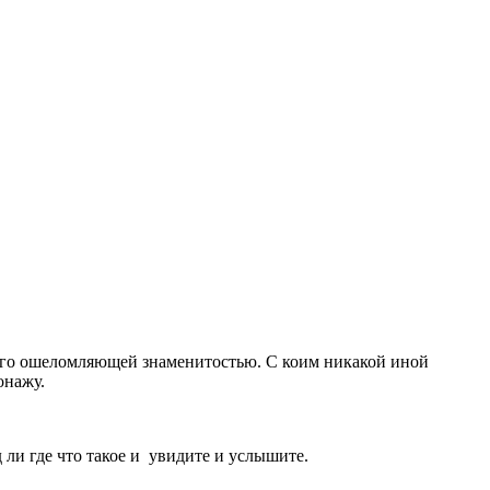
 его ошеломляющей знаменитостью. С коим никакой иной
онажу.
д ли где что такое и увидите и услышите.