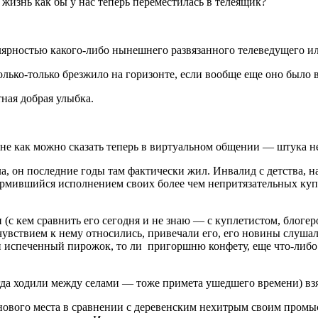
 жизнь как бы у нас теперь переместилась в телеящик?
улярностью какого-либо нынешнего развязанного телеведущего и
только-только брезжило на горизонте, если вообще еще оно было
ная добрая улыбка.
а не как можно сказать теперь в виртуальном общении — штука н
, он последние годы там фактически жил. Инвалид с детства, н
ормившийся исполнением своих более чем непритязательных купл
(с кем сравнить его сегодня и не знаю — с куплетистом, блоге
вствием к нему относились, привечали его, его новины слушали
ки испеченный пирожок, то
ли пригоршню конфету, еще что-либо 
да ходили между селами — тоже примета ушедшего времени) взял 
ового места в сравнении с деревенским нехитрым своим промыс