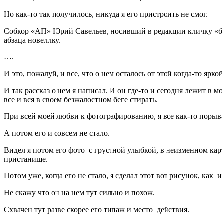
Но как-то так получилось, никуда я его пристроить не смог.
Собкор «АП» Юрий Савельев, носивший в редакции кличку «бо
абзаца новеллку.
….
И это, пожалуй, и все, что о нем осталось от этой когда-то ярк
И так рассказ о нем я написал. И он где-то и сегодня лежит в м
все и вся в своем безжалостном беге стирать.
При всей моей любви к фотографированию, я все как-то порывал
А потом его и совсем не стало.
Видел я потом его фото с грустной улыбкой, в неизменном ка
пристанище.
Потом уже, когда его не стало, я сделал этот вот рисунок, как
Не скажу что он на нем тут сильно и похож.
Схвачен тут разве скорее его типаж и место действия.