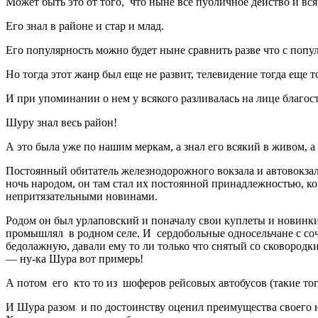
Может быть это от того, что ныне все публичное действо и вся
Его знал в районе и стар и млад.
Его популярность можно будет ныне сравнить разве что с поп
Но тогда этот жанр был еще не развит, телевидение тогда еще 
И при упоминании о нем у всякого разливалась на лице благост
Шуру знал весь район!
А это была уже по нашим меркам, а знал его всякий в живом, 
Постоянный обитатель железнодорожного вокзала и автовокзала
ночь народом, он там стал их постоянной принадлежностью, к
непритязательными новинами.
Родом он был урлаповский и поначалу свои куплеты и новинки 
промышлял в родном селе. И сердобольные односельчане с сочу
бедолажную, давали ему то ли только что снятый со сковород
— ну-ка Шура вот примерь!
А потом его кто то из шоферов рейсовых автобусов (такие тог
И Шура разом и по достоинству оценил преимущества своего н