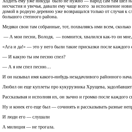
Ходить ему уже никуда было не нужно — народ сам там шел на 
несчастия и увечья, давали ему чаще всего за исполнение нови
домой в родную деревню уже возвращался только от случая к с
большого степного района.
Медяки свои там собранные, тот, похваляясь ими всем, сколько 
— А мои песни, Володя, — помнится, хвалился как-то он мне,
«Ага и да!» — это у него были такие присказки после каждого 
— И какую ты им песню спел?
— А я им спел песню…
И он называл имя какого-нибудь незадачливого районного нач
Любил он еще куплеты про кукурузника Хрущева, задолбавшего
Рассказывая и исполняя их, он зычно и громко после каждого с
Ну и конек его еще был — сочинять и рассказывать разные неп
И люди его — слушали
А милиция — не трогала.