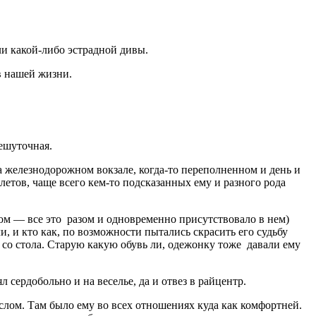
ли какой-либо эстрадной дивы.
 в нашей жизни.
ешуточная.
а железнодорожном вокзале, когда-то переполненном и день и
етов, чаще всего кем-то подсказанных ему и разного рода
ром — все это разом и одновременно присутствовало в нем)
, и кто как, по возможности пытались скрасить его судьбу
со стола. Старую какую обувь ли, одежонку тоже давали ему
сердобольно и на веселье, да и отвез в райцентр.
лом. Там было ему во всех отношениях куда как комфортней.