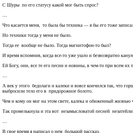
С Шуры по его статусу какой мог быть спрос?
…
Что касается меня, то была бы техника — я бы его тоже записа
Но техники тогда у меня не было.
Тогда ее вообще не было. Тогда магнитофон-то был?
И время вспомнив, когда все-то уже ушло и безвозвратно канул
Ей Богу, они, все те его песни и новины, в чем-то при всем 
…
А век у этого бедолаги и калеки и вовсе кончился так, что го
выбросили тело его в придорожное болото.
Чем и кому он мог на этом свете, калека и обиженный жизнью 
Так промелькнула и эта вот незамысловатой песней незатейли
…
В свое время я написал о нем большой рассказ.