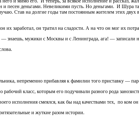
него и мимо его. И теперь, за всякое исполнение и рассказ, жа
н и песен деньгами. Невеликими пусть. Но деньгами. И Шура там
лучаю. Став на долгие годы там постоянным жителем этих двух 
он их заработал, он тратил на сладости. А на что он мог их потр
 — знаешь, мужики с Москвы и с Ленинграда, ага! — записали н
слова.
альника, непременно прибавляя к фамилии того приставку — пар
 рабочий класс, которым его подучивали разного рода занозист
воего исполнения смеялся, как бы над качествами тех, по ком он
ритязательные и жуткие разом истории.