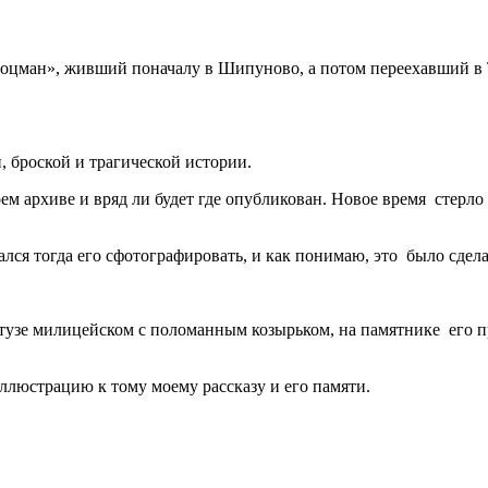
цман», живший поначалу в Шипуново, а потом переехавший в То
ой, броской и трагической истории.
оем архиве и вряд ли будет где опубликован. Новое время стерло 
ся тогда его сфотографировать, и как понимаю, это было сделат
ртузе милицейском с поломанным козырьком, на памятнике его 
 иллюстрацию к тому моему рассказу и его памяти.