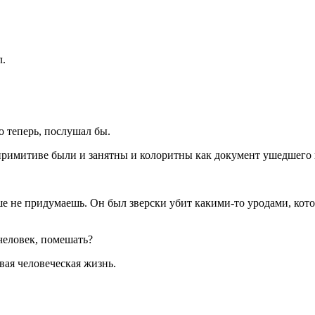
л.
о теперь, послушал бы.
их примитиве были и занятны и колоритны как документ ушедшего
рше не придумаешь. Он был зверски убит какими-то уродами, кот
человек, помешать?
вая человеческая жизнь.