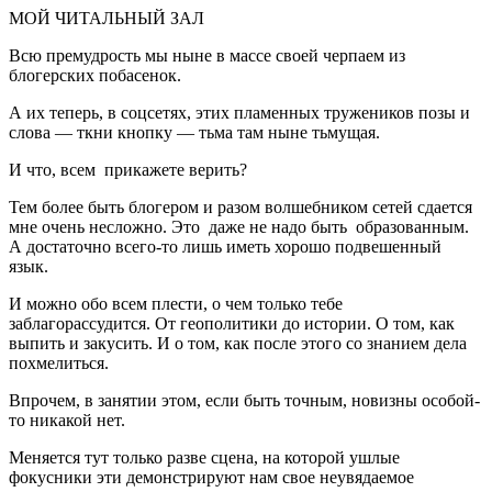
МОЙ ЧИТАЛЬНЫЙ ЗАЛ
Всю премудрость мы ныне в массе своей черпаем из
блогерских побасенок.
А их теперь, в соцсетях, этих пламенных тружеников позы и
слова — ткни кнопку — тьма там ныне тьмущая.
И что, всем прикажете верить?
Тем более быть блогером и разом волшебником сетей сдается
мне очень несложно. Это даже не надо быть образованным.
А достаточно всего-то лишь иметь хорошо подвешенный
язык.
И можно обо всем плести, о чем только тебе
заблагорассудится. От геополитики до истории. О том, как
выпить и закусить. И о том, как после этого со знанием дела
похмелиться.
Впрочем, в занятии этом, если быть точным, новизны особой-
то никакой нет.
Меняется тут только разве сцена, на которой ушлые
фокусники эти демонстрируют нам свое неувядаемое