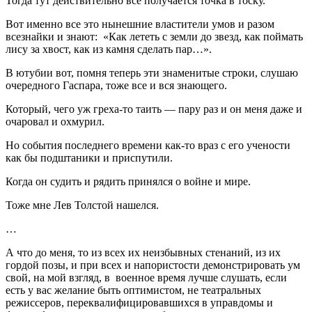
Тогда тут действительно все получается точка в тоску.
Вот именно все это нынешние властители умов и разом
всезнайки и знают: «Как лететь с земли до звезд, как поймать
лису за хвост, как из камня сделать пар…».
В ютубии вот, помня теперь эти знаменитые строки, слушаю
очередного Гаспара, тоже все и вся знающего.
Который, чего уж греха-то таить — пару раз и он меня даже и
очаровал и охмурил.
Но события последнего времени как-то враз с его учености
как бы подштаники и приспутили.
Когда он судить и рядить принялся о войне и мире.
Тоже мне Лев Толстой нашелся.
…
А что до меня, то из всех их неизбывных стенаний, из их
гордой позы, и при всех и напористости демонстрировать ум
свой, на мой взгляд, в военное время лучше слушать, если
есть у вас желание быть оптимистом, не театральных
режиссеров, переквалифицировавшихся в управдомы и