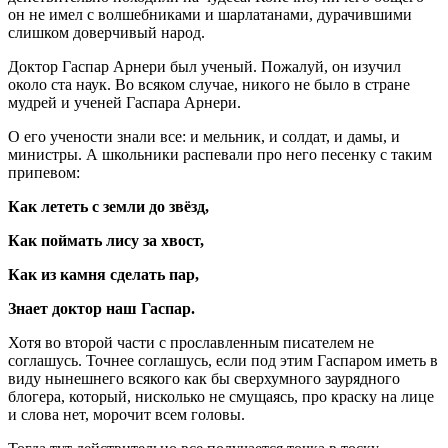
он не имел с волшебниками и шарлатанами, дурачившими
слишком доверчивый народ.
Доктор Гаспар Арнери был ученый. Пожалуй, он изучил
около ста наук. Во всяком случае, никого не было в стране
мудрей и ученей Гаспара Арнери.
О его учености знали все: и мельник, и солдат, и дамы, и
министры. А школьники распевали про него песенку с таким
припевом:
Как лететь с земли до звёзд,
Как поймать лису за хвост,
Как из камня сделать пар,
Знает доктор наш Гаспар.
Хотя во второй части с прославленным писателем не
соглашусь. Точнее соглашусь, если под этим Гаспаром иметь в
виду нынешнего всякого как бы сверхумного заурядного
блогера, который, нисколько не смущаясь, про краску на лице
и слова нет, морочит всем головы.