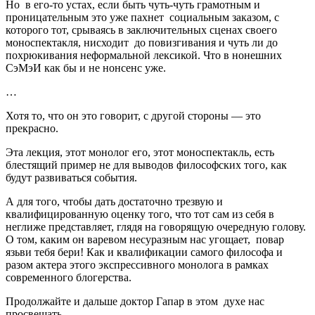
Но в его-то устах, если быть чуть-чуть грамотным и
проницательным это уже пахнет социальным заказом, с
которого тот, срываясь в заключительных сценах своего
моноспектакля, нисходит до повизгивания и чуть ли до
похрюкивания неформальной лексикой. Что в нонешних
СэМэИ как бы и не нонсенс уже.
…
Хотя то, что он это говорит, с другой стороны — это
прекрасно.
Эта лекция, этот монолог его, этот моноспектакль, есть
блестящий пример не для выводов философских того, как
будут развиваться события.
А для того, чтобы дать достаточно трезвую и
квалифицированную оценку того, что тот сам из себя в
неглиже представляет, глядя на говорящую очередную голову.
О том, каким он варевом несуразным нас угощает, повар
язьви тебя бери! Как и квалификации самого философа и
разом актера этого экспрессивного монолога в рамках
современного блогерства.
Продолжайте и дальше доктор Гапар в этом духе нас
просвещать.