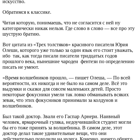
искусство.
Обратимся к классике.
Читая которую, понимаешь, что не согласится с ней ну
категорически никак нельзя. Где слово в слово — все про эту
шуструю братию.
Вот цитата из «Трех толстяков» красивого писателя Юрия
Олеши, которого уже только за один язык его стоит уважать,
ибо так, как тогда писали писатели тридцатых годов
прошлого века, нынешние чародеи фентези по определению
писать не умеют.
«Время волшебников прошло, — пишет Олеша, — По всей
вероят­ности, их никогда и не было на самом деле. Всё это
выдумки и сказки для совсем маленьких детей. Просто
некоторые фокусники умели так ловко об­манывать всяких
зевак, что этих фокусников при­нимали за колдунов и
волшебников.
Был такой доктор. Звали его Гаспар Арнери. Наивный
человек, ярмарочный гуляка, недоучив­шийся студент могли
бы его тоже принять за вол­шебника. В самом деле, этот
доктор делал такие удивительные вещи, что они
действительно походи­ли на чудеса. Конечно, ничего общего