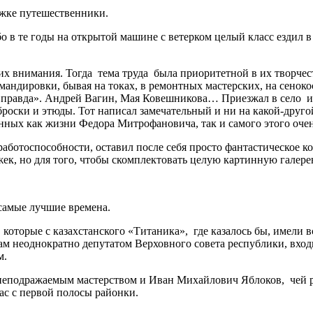
ожке путешественники.
о в те годы на открытой машине с ветерком целый класс ездил 
 их внимания. Тогда тема труда была приоритетной в их творчес
мандировки, бывая на токах, в ремонтных мастерских, на сеноко
я правда». Андрей Вагин, Мая Ковешникова… Приезжал в село 
броски и этюды. Тот написал замечательный и ни на какой-друг
енных как жизни Федора Митрофановича, так и самого этого оче
ботоспособности, оставил после себя просто фантастическое ко
жек, но для того, чтобы скомплектовать целую картинную галере
 самые лучшие времена.
которые с казахстанского «Титаника», где казалось бы, имели в
м неоднократно депутатом Верховного совета республики, входи
м.
с неподражаемым мастерством и Иван Михайлович Яблоков, чей 
ас с первой полосы районки.