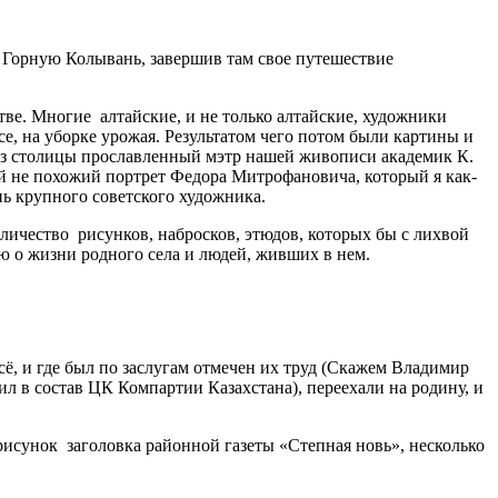
в Горную Колывань, завершив там свое путешествие
тве. Многие алтайские, и не только алтайские, художники
се, на уборке урожая. Результатом чего потом были картины и
из столицы прославленный мэтр нашей живописи академик К.
ой не похожий портрет Федора Митрофановича, который я как-
нь крупного советского художника.
личество рисунков, набросков, этюдов, которых бы с лихвой
ю о жизни родного села и людей, живших в нем.
сё, и где был по заслугам отмечен их труд (Скажем Владимир
л в состав ЦК Компартии Казахстана), переехали на родину, и
рисунок заголовка районной газеты «Степная новь», несколько