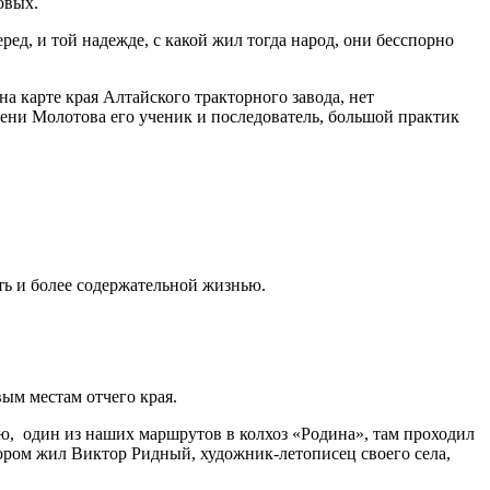
овых.
ед, и той надежде, с какой жил тогда народ, они бесспорно
 на карте края Алтайского тракторного завода, нет
мени Молотова его ученик и последователь, большой практик
ть и более содержательной жизнью.
ым местам отчего края.
ю, один из наших маршрутов в колхоз «Родина», там проходил
тором жил Виктор Ридный, художник-летописец своего села,