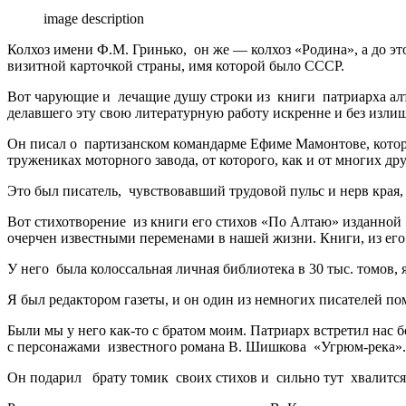
image description
Колхоз имени Ф.М. Гринько, он же — колхоз «Родина», а до эт
визитной карточкой страны, имя которой было СССР.
Вот чарующие и лечащие душу строки из книги патриарха алт
делавшего эту свою литературную работу искренне и без изли
Он писал о партизанском командарме Ефиме Мамонтове, котор
тружениках моторного завода, от которого, как и от многих д
Это был писатель, чувствовавший трудовой пульс и нерв края, 
Вот стихотворение из книги его стихов «По Алтаю» изданной в
очерчен известными переменами в нашей жизни. Книги, из его
У него была колоссальная личная библиотека в 30 тыс. томов, я
Я был редактором газеты, и он один из немногих писателей пом
Были мы у него как-то с братом моим. Патриарх встретил нас б
с персонажами известного романа В. Шишкова «Угрюм-река».
Он подарил брату томик своих стихов и сильно тут хвалится не