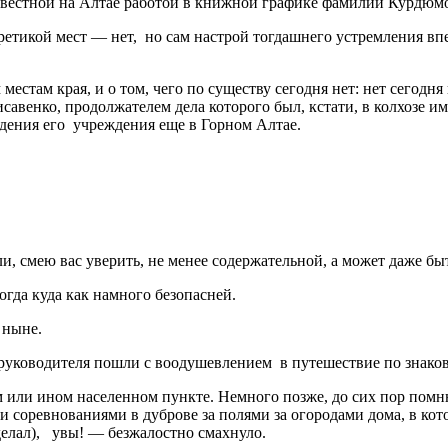
звестной на Алтае работой в книжной графике фамилии Курдюм
етикой мест — нет, но сам настрой тогдашнего устремления впер
местам края, и о том, чего по существу сегодня нет: нет сегодня
савенко, продолжателем дела которого был, кстати, в колхозе и
дения его учреждения еще в Горном Алтае.
, смею вас уверить, не менее содержательной, а может даже бы
гда куда как намного безопасней.
 ныне.
 руководителя пошли с воодушевлением в путешествие по знаков
 или ином населенном пункте. Немного позже, до сих пор помн
и соревнованиями в дуброве за полями за огородами дома, в ко
сделал), увы! — безжалостно смахнуло.