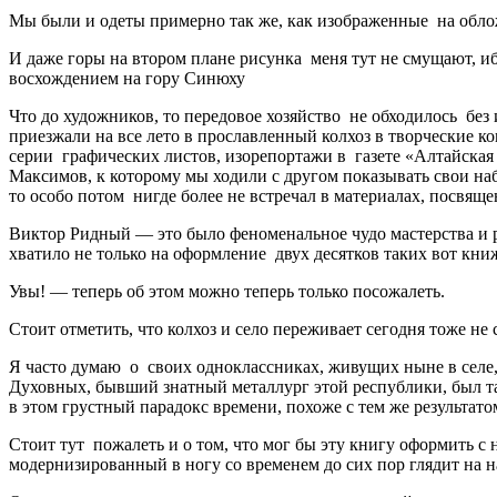
Мы были и одеты примерно так же, как изображенные на обл
И даже горы на втором плане рисунка меня тут не смущают, иб
восхождением на гору Синюху
Что до художников, то передовое хозяйство не обходилось без
приезжали на все лето в прославленный колхоз в творческие ко
серии графических листов, изорепортажи в газете «Алтайска
Максимов, к которому мы ходили с другом показывать свои на
то особо потом нигде более не встречал в материалах, посвящ
Виктор Ридный — это было феноменальное чудо мастерства и ра
хватило не только на оформление двух десятков таких вот кни
Увы! — теперь об этом можно теперь только посожалеть.
Стоит отметить, что колхоз и село переживает сегодня тоже не
Я часто думаю о своих одноклассниках, живущих ныне в селе, 
Духовных, бывший знатный металлург этой республики, был та
в этом грустный парадокс времени, похоже с тем же результато
Стоит тут пожалеть и о том, что мог бы эту книгу оформить 
модернизированный в ногу со временем до сих пор глядит на н