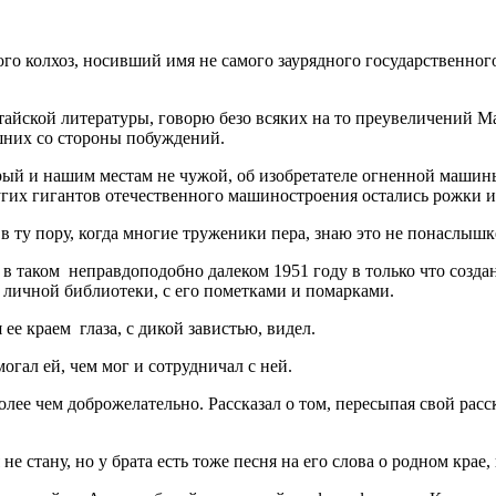
ого колхоз, носивший имя не самого заурядного государственног
айской литературы, говорю безо всяких на то преувеличений М
шних со стороны побуждений.
ый и нашим местам не чужой, об изобретателе огненной машины
ругих гигантов отечественного машиностроения остались рожки 
в ту пору, когда многие труженики пера, знаю это не понаслышке,
 таком неправдоподобно далеком 1951 году в только что создан
 личной библиотеки, с его пометками и помарками.
 ее краем глаза, с дикой завистью, видел.
огал ей, чем мог и сотрудничал с ней.
олее чем доброжелательно. Рассказал о том, пересыпая свой расс
 стану, но у брата есть тоже песня на его слова о родном крае