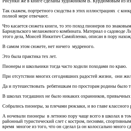
Рисунки же в книге сделаны художником В. Курдюмовым из и
Так скажем, портретного сходства в этих иллюстрациях с конкр
полной мере отвечают.
Что касается сюжета книги, то это поход пионеров по знаковым 
Барнаульского меланжевого комбината. Материал о садоводе Ли
этого дела, Моисей Никитич Самойленко, описан в пору нахож
В самом этом сюжете, нет ничего мудреного.
Это была практика тех лет.
Пионеры и школьники тогда часто ходили походами по краю.
При отсутствии многих сегодняшних радостей жизни, они жили
Да и путешествовать ребятишкам по просторам родины было то
В школах тогдашних не было никаких охранников, привычных
Собрались пионеры, за плечами рюкзаки, и во главе классного
А ночевали пионеры в летнюю пору чаще всего в школах в том
районный туристический слет с костром, песнями, спортивным
время многое из того, что он сделал (а он колоссально много 