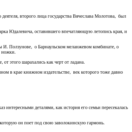
о деятеля, второго лица государства Вячеслава Молотова, был
арка Юдалевича, оставившего впечатляющую летопись края, и
 И. Ползунове, о Барнаульском меланжевом комбинате, о
и ножки.
 от этого шарахались как черт от ладана.
ном в крае книжном издательстве, век которого тоже давно
каз интересными деталями, как история его семьи пересекалась
, которую он поет под свою заволокинскую гармонь.