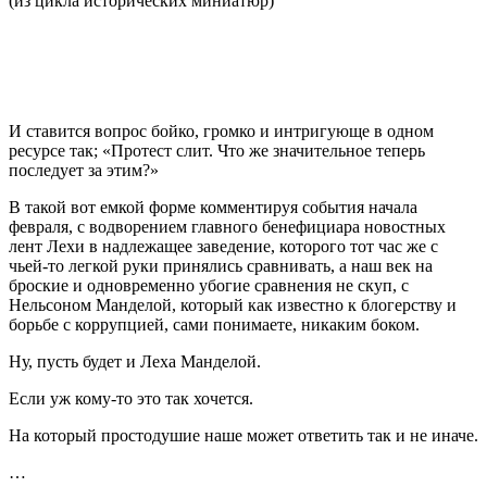
(из цикла исторических миниатюр)
И ставится вопрос бойко, громко и интригующе в одном
ресурсе так; «Протест слит. Что же значительное теперь
последует за этим?»
В такой вот емкой форме комментируя события начала
февраля, с водворением главного бенефициара новостных
лент Лехи в надлежащее заведение, которого тот час же с
чьей-то легкой руки принялись сравнивать, а наш век на
броские и одновременно убогие сравнения не скуп, с
Нельсоном Манделой, который как известно к блогерству и
борьбе с коррупцией, сами понимаете, никаким боком.
Ну, пусть будет и Леха Манделой.
Если уж кому-то это так хочется.
На который простодушие наше может ответить так и не иначе.
…