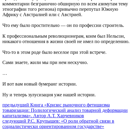
комментарии безгранично обширную по всем азимутам тему
этнографии того региона) привычно перепутал Южную
Африку с Австралией или с Австрией.
Что ему было простительно — он по профессии строитель.
К профессиональным революционерам, коим был Нельсон,
никакого отношения в жизни своей не имел по определению.
Что-то в этом роде было веселое при этой встрече.
Сами знаете, жили мы при нем нескучно.
…
И вот вам новый бумеранг истории.
Ну и теперь зулусизация уже нашей истории.
Навигация
Предыдущий
предыдущий
Книга «Кризис рыночного фетишизма
пост:
товаризации: Полилогический анализ товарной деформации
по
капитализма». Автор А.Т. Харчевников
записям
Следующее
следующий
Р.С. Крупышев: «О роли обратной связи в
сообщение:
социалистически ориентированном государстве»