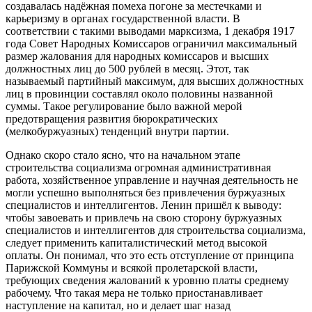
создавалась надёжная помеха погоне за местечками и
карьеризму в органах государственной власти. В
соответствии с такими выводами марксизма, 1 декабря 1917
года Совет Народных Комиссаров ограничил максимальный
размер жалования для народных комиссаров и высших
должностных лиц до 500 рублей в месяц. Этот, так
называемый партийный максимум, для высших должностных
лиц в провинции составлял около половины названной
суммы. Такое регулирование было важной мерой
предотвращения развития бюрократических
(мелкобуржуазных) тенденций внутри партии.
Однако скоро стало ясно, что на начальном этапе
строительства социализма огромная административная
работа, хозяйственное управление и научная деятельность не
могли успешно выполняться без привлечения буржуазных
специалистов и интеллигентов. Ленин пришёл к выводу:
чтобы завоевать и привлечь на свою сторону буржуазных
специалистов и интеллигентов для строительства социализма,
следует применить капиталистический метод высокой
оплаты. Он понимал, что это есть отступление от принципа
Парижской Коммуны и всякой пролетарской власти,
требующих сведения жалований к уровню платы среднему
рабочему. Что такая мера не только приостанавливает
наступление на капитал, но и делает шаг назад