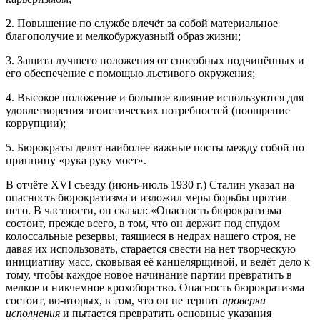
2. Повышение по службе влечёт за собой материальное
благополучие и мелкобуржуазный образ жизни;
3. Защита лучшего положения от способных подчинённых и
его обеспечение с помощью льстивого окружения;
4. Высокое положение и большое влияние используются для
удовлетворения эгоистических потребностей (поощрение
коррупции);
5. Бюрократы делят наиболее важные посты между собой по
принципу «рука руку моет».
В отчёте XVI съезду (июнь-июль 1930 г.) Сталин указал на
опасность бюрократизма и изложил меры борьбы против
него. В частности, он сказал: «Опасность бюрократизма
состоит, прежде всего, в том, что он держит под спудом
колоссальные резервы, таящиеся в недрах нашего строя, не
давая их использовать, старается свести на нет творческую
инициативу масс, сковывая её канцелярщиной, и ведёт дело к
тому, чтобы каждое новое начинание партии превратить в
мелкое и никчемное крохоборство. Опасность бюрократизма
состоит, во-вторых, в том, что он не терпит
проверки
исполнения
и пытается превратить основные указания