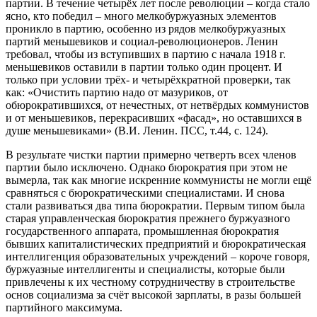
партии. В течение четырёх лет после революции – когда стало
ясно, кто победил – много мелкобуржуазных элементов
проникло в партию, особенно из рядов мелкобуржуазных
партий меньшевиков и социал-революционеров. Ленин
требовал, чтобы из вступивших в партию с начала 1918 г.
меньшевиков оставили в партии только один процент. И
только при условии трёх- и четырёхкратной проверки, так
как: «Очистить партию надо от мазуриков, от
обюрократившихся, от нечестных, от нетвёрдых коммунистов
и от меньшевиков, перекрасивших «фасад», но оставшихся в
душе меньшевиками» (В.И. Ленин. ПСС, т.44, с. 124).
В результате чистки партии примерно четверть всех членов
партии было исключено. Однако бюрократия при этом не
вымерла, так как многие искренние коммунисты не могли ещё
сравняться с бюрократическими специалистами. И снова
стали развиваться два типа бюрократии. Первым типом была
старая управленческая бюрократия прежнего буржуазного
государственного аппарата, промышленная бюрократия
бывших капиталистических предприятий и бюрократическая
интеллигенция образовательных учреждений – короче говоря,
буржуазные интеллигенты и специалисты, которые были
привлечены к их честному сотрудничеству в строительстве
основ социализма за счёт высокой зарплаты, в разы большей
партийного максимума.