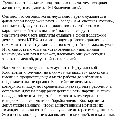
Лучше почётная смерть под топором палача, чем позорная
жизнь под игом фашизма!» (Выделено авт.).
Считаю, что сегодня, когда неустанно партия нуждается в
финансовой поддержке газет «Правда» и «Советская Россия»,
для «мелкобуржуазных специалистов с партбилетом в
кармане» такой час испытаний настал, – следует
значительную часть зарплаты отдавать в фонд поддержки
деятельности КПРФ и нарастающего рабочего движения, а
самим жить за счёт установленного «партийного максимума».
И готовность их жить на установленный «партийный
максимум» как раз и покажет, насколько они уже сегодня
заражены мелкобуржуазной психологией.
Напомню, что депутаты-коммунисты Португальской
Компартии «получают на руки» ту же зарплату, какую они
имели на предшествующем месте работы до избрания в
представительные органы. Бельгийские депутаты-
коммунисты получают среднемесячную зарплату рабочего, а
остальные идут на поддержку деятельности партии. И такой
порядок объясним тем, чтобы исключить «материальный
интерес» из числа мотивов борьбы членов Компартии за
депутатские мандаты, чтобы единственным мотивом их
«вхождения во власть» было служение интересам трудящихся.
Это и есть воплощение в жизнь ленинских идей, высказанных