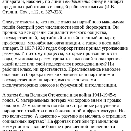
аппарата и, наконец, по линии
выдвижения
снизу в аппарат
преданных работников из людей рабочего класса» (И.В.
Сталин. Соч., т.12, с. 327-328).
Следует отметить, что после отмены партийного максимума
пошёл быстрый рост численности новой бюрократии. Он
проник во все органы социалистического общества,
государственный, партийный и хозяйственный аппарат,
профсоюзы, молодёжные организации, а также в военный
аппарат. В 1937-1938 годах бюрократизм принял угрожающие
размеры. И поэтому процессы, которые произошли в эти
годы, мы должны рассматривать с классовой точки зрения:
какой класс или слой подвергался преследованиям? Ни
рабочий класс, ни крестьянство. Преследовались наиболее
опасные из бюрократических элементов в партийном и
государственном аппарате, вместе с остатками
эксплуататорских классов и буржуазной интеллигенции.
А затем была Великая Отечественная война 1941-1945-х
годов. О материальных потерях мы хорошо знаем и громко
говорим: 27 миллионов погибших, страшные разрушения
народного хозяйства и всей жизненной инфраструктуры. Но
это количество. А качество – разумно ли молчать о страшных
социальных жертвах? На фронтах погибли три миллиона
коммунистов – вдвое больше предвоенной численности