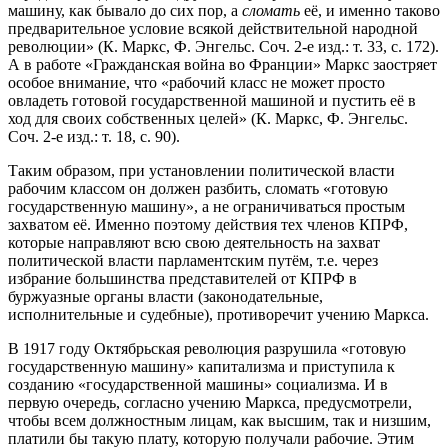
машину, как бывало до сих пор, а
сломать
её, и именно таково
предварительное условие всякой действительной народной
революции» (К. Маркс, Ф. Энгельс. Соч. 2-е изд.: т. 33, с. 172).
А в работе «Гражданская война во Франции» Маркс заостряет
особое внимание, что «рабочий класс не может просто
овладеть готовой государственной машиной и пустить её в
ход для своих собственных целей» (К. Маркс, Ф. Энгельс.
Соч. 2-е изд.: т. 18, с. 90).
Таким образом, при установлении политической власти
рабочим классом он должен разбить, сломать «готовую
государственную машину», а не ограничиваться простым
захватом её. Именно поэтому действия тех членов КПРФ,
которые направляют всю свою деятельность на захват
политической власти парламентским путём, т.е. через
избрание большинства представителей от КПРФ в
буржуазные органы власти (законодательные,
исполнительные и судебные), противоречит учению Маркса.
В 1917 году Октябрьская революция разрушила «готовую
государственную машину» капитализма и приступила к
созданию «государственной машины» социализма. И в
первую очередь, согласно учению Маркса, предусмотрели,
чтобы всем должностным лицам, как высшим, так и низшим,
платили бы такую плату, которую получали рабочие. Этим