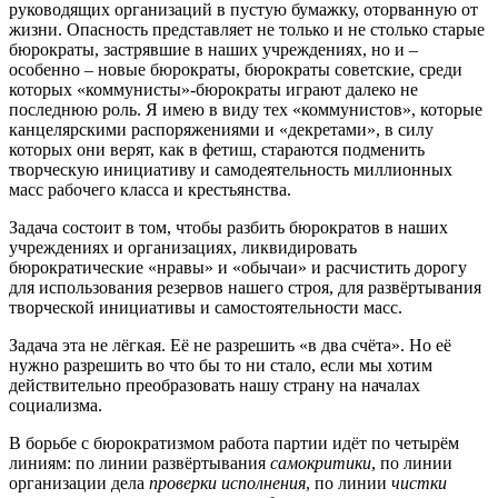
руководящих организаций в пустую бумажку, оторванную от
жизни. Опасность представляет не только и не столько старые
бюрократы, застрявшие в наших учреждениях, но и –
особенно – новые бюрократы, бюрократы советские, среди
которых «коммунисты»-бюрократы играют далеко не
последнюю роль. Я имею в виду тех «коммунистов», которые
канцелярскими распоряжениями и «декретами», в силу
которых они верят, как в фетиш, стараются подменить
творческую инициативу и самодеятельность миллионных
масс рабочего класса и крестьянства.
Задача состоит в том, чтобы разбить бюрократов в наших
учреждениях и организациях, ликвидировать
бюрократические «нравы» и «обычаи» и расчистить дорогу
для использования резервов нашего строя, для развёртывания
творческой инициативы и самостоятельности масс.
Задача эта не лёгкая. Её не разрешить «в два счёта». Но её
нужно разрешить во что бы то ни стало, если мы хотим
действительно преобразовать нашу страну на началах
социализма.
В борьбе с бюрократизмом работа партии идёт по четырём
линиям: по линии развёртывания
самокритики
, по линии
организации дела
проверки исполнения
, по линии
чистки