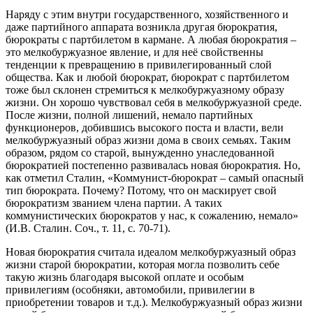
Наряду с этим внутри государственного, хозяйственного и
даже партийного аппарата возникла другая бюрократия,
бюрократы с партбилетом в кармане. А любая бюрократия –
это мелкобуржуазное явление, и для неё свойственны
тенденции к превращению в привилегированный слой
общества. Как и любой бюрократ, бюрократ с партбилетом
тоже был склонен стремиться к мелкобуржуазному образу
жизни. Он хорошо чувствовал себя в мелкобуржуазной среде.
После жизни, полной лишений, немало партийных
функционеров, добившись высокого поста и власти, вели
мелкобуржуазный образ жизни дома в своих семьях. Таким
образом, рядом со старой, вынужденно унаследованной
бюрократией постепенно развивалась новая бюрократия. Но,
как отметил Сталин, «Коммунист-бюрократ – самый опасный
тип бюрократа. Почему? Потому, что он маскирует свой
бюрократизм званием члена партии. А таких
коммунистических бюрократов у нас, к сожалению, немало»
(И.В. Сталин. Соч., т. 11, с. 70-71).
Новая бюрократия считала идеалом мелкобуржуазный образ
жизни старой бюрократии, которая могла позволить себе
такую жизнь благодаря высокой оплате и особым
привилегиям (особняки, автомобили, привилегии в
приобретении товаров и т.д.). Мелкобуржуазный образ жизни