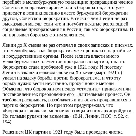
перейдёт в мелкобуржуазную тенденцию превращения членов
Советов в «парламентариев» или в бюрократов, а это уже
приведёт к возникновению вместо буржуазной бюрократии
другой, Советской бюрократии. В связи с чем Ленин не раз
высказывал мысль: если что и погубит начатые революцией
социальные преобразования в России, так это бюрократизм. И
он призывал бороться с этим явлением.
Ленин до X съезда не раз отмечал в своих записках и письмах,
что мелкобуржуазная бюрократия уже проникла в партийные
и государственные органы. После захвата власти много
мелкобуржуазных элементов прокралось в партию, так что
бюрократия стала проблемой уже в 1921 году. И поэтому
Ленин в заключительном слове на X съезде (март 1921 г.)
указал на задачу борьбы против бюрократизма, и что эту
борьбу нужно вести неустанно, пробуя новые методы.
Объяснял, что бюрократизм нельзя «отменить» приказом или
постановлением; преодоление его – длительный процесс. Он
требовал раскрывать, разоблачать и изгонять прокравшихся в
партию бюрократов. Но при этом предупреждал, что
«Бюрократы ловкачи, многие мерзавцы из них архипройдохи.
Их голыми руками не возьмёшь» (В.И. Ленин. ПСС, т. 52, с.
194).
Решением ЦК партии в 1921 году была проведена чистка