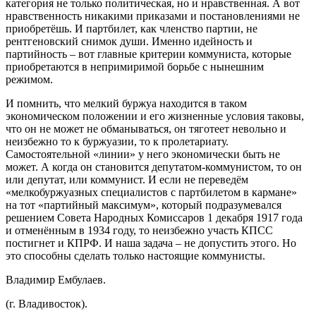
категория не только политическая, но и нравственная. А вот
нравственность никакими приказами и постановлениями не
приобретёшь. И партбилет, как членство партии, не
рентгеновский снимок души. Именно идейность и
партийность – вот главные критерии коммуниста, которые
приобретаются в непримиримой борьбе с нынешним
режимом.
И помнить, что мелкий буржуа находится в таком
экономическом положении и его жизненные условия таковы,
что он не может не обманываться, он тяготеет невольно и
неизбежно то к буржуазии, то к пролетариату.
Самостоятельной «линии» у него экономически быть не
может. А когда он становится депутатом-коммунистом, то он
или депутат, или коммунист. И если не переведём
«мелкобуржуазных специалистов с партбилетом в кармане»
на тот «партийный максимум», который подразумевался
решением Совета Народных Комиссаров 1 декабря 1917 года
и отменённым в 1934 году, то неизбежно участь КПСС
постигнет и КПРФ. И наша задача – не допустить этого. Но
это способны сделать только настоящие коммунисты.
Владимир Ембулаев.
(г. Владивосток).