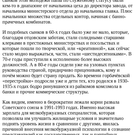
сынков этой молодёжи папы по служебному статусу были
кем-то в диапазоне от начальника цеха до директора завода, от
начальника министерского отдела до начальника главка. Плюс
начальники множества отдельных контор, начиная с банно-
прачечных комбинатов.
И подобных сынков в 60-х годах было уже не мало, которые,
благодаря отцовским заботам, стали солидными старшими
клерками в престижных министерствах и посольствах и
которые пошли по творческой, или «креативной», как сейчас
стало модно выражаться, части, стали «шестидесятниками». В
70-е годы приступили к исполнению более высоких
должностей. А в 80-е годы сидели уже на узловых пунктах
руководства страной, придирчиво прицениваясь, кому и
почём можно будет страну продать. Ко времени горбачёвской
«перестройки» подросли уже и дети тех, кто родился в 1930-
1935-х годах бодро ринувшиеся из райкомов комсомола в
банки и прочие коммерческие структуры.
Как видим, именно в бюрократии лежали корни развала
Советского союза в 1991-1993 годах. Именно высокая
зарплата для мелкобуржуазных специалистов, которая
позволяла им улучшить жилищные условия и значительно
поднять уровень жизни в сравнении с другими, явилась
причиной внесения мелкобуржуазной психологии в сознание
представителей как государственных, так и партийных