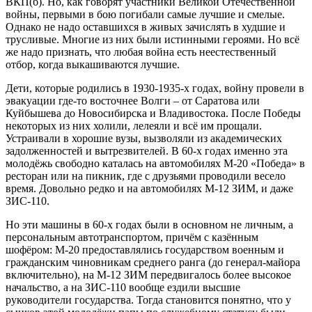
ВКП(б). Но, как говорят участники Великой Отечественной
войны, первыми в бою погибали самые лучшие и смелые.
Однако не надо оставшихся в живых зачислять в худшие и
трусливые. Многие из них были истинными героями. Но всё
же надо признать, что любая война есть неестественный
отбор, когда выкашиваются лучшие.
Дети, которые родились в 1930-1935-х годах, войну провели в
эвакуации где-то восточнее Волги – от Саратова или
Куйбышева до Новосибирска и Владивостока. После Победы
некоторых из них холили, лелеяли и всё им прощали.
Устраивали в хорошие вузы, вызволяли из академических
задолженностей и вытрезвителей. В 60-х годах именно эта
молодёжь свободно каталась на автомобилях М-20 «Победа» в
ресторан или на пикник, где с друзьями проводили весело
время. Довольно редко и на автомобилях М-12 ЗИМ, и даже
ЗИС-110.
Но эти машины в 60-х годах были в основном не личным, а
персональным автотранспортом, причём с казённым
шофёром: М-20 предоставлялись государством военным и
гражданским чиновникам среднего ранга (до генерал-майора
включительно), на М-12 ЗИМ передвигалось более высокое
начальство, а на ЗИС-110 вообще ездили высшие
руководители государства. Тогда становится понятно, что у