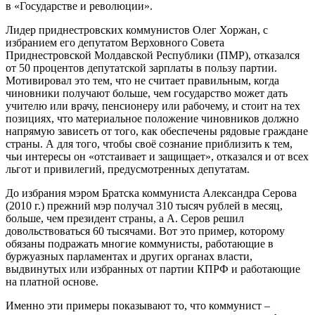
в «Государстве и революции».
Лидер приднестровских коммунистов Олег Хоржан, с
избранием его депутатом Верховного Совета
Приднестровской Молдавской Республики (ПМР), отказался
от 50 процентов депутатской зарплаты в пользу партии.
Мотивировал это тем, что не считает правильным, когда
чиновники получают больше, чем государство может дать
учителю или врачу, пенсионеру или рабочему, и стоит на тех
позициях, что материальное положение чиновников должно
напрямую зависеть от того, как обеспечены рядовые граждане
страны. А для того, чтобы своё сознание приблизить к тем,
чьи интересы он «отстаивает и защищает», отказался и от всех
льгот и привилегий, предусмотренных депутатам.
До избрания мэром Братска коммуниста Александра Серова
(2010 г.) прежний мэр получал 310 тысяч рублей в месяц,
больше, чем президент страны, а А. Серов решил
довольствоваться 60 тысячами. Вот это пример, которому
обязаны подражать многие коммунисты, работающие в
буржуазных парламентах и других органах власти,
выдвинутых или избранных от партии КПРФ и работающие
на платной основе.
Именно эти примеры показывают то, что коммунист –