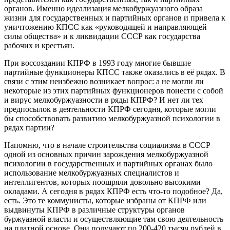
органов. Именно идеализация мелкобуржуазного образа
жизни для государственных и партийных органов и привела к
уничтожению КПСС как «руководящей и направляющей
силы общества» и к ликвидации СССР как государства
рабочих и крестьян.
При воссоздании КПРФ в 1993 году многие бывшие
партийные функционеры КПСС также оказались в её рядах. В
связи с этим неизбежно возникает вопрос: а не могли ли
некоторые из этих партийных функционеров понести с собой
и вирус мелкобуржуазности в ряды КПРФ? И нет ли тех
предпосылок в деятельности КПРФ сегодня, которые могли
бы способствовать развитию мелкобуржуазной психологии в
рядах партии?
Напомню, что в начале строительства социализма в СССР
одной из основных причин зарождения мелкобуржуазной
психологии в государственных и партийных органах было
использование мелкобуржуазных специалистов и
интеллигентов, которых поощряли довольно высокими
окладами. А сегодня в рядах КПРФ есть что-то подобное? Да,
есть. Это те коммунисты, которые избраны от КПРФ или
выдвинуты КПРФ в различные структуры органов
буржуазной власти и осуществляющие там свою деятельность
на платной основе. Они получают по 200-420 тысяч рублей в