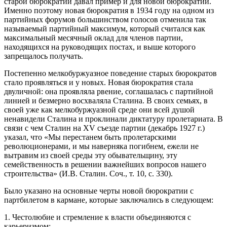
старой бюрократии давал пример и для новой бюрократии.
Именно поэтому новая бюрократия в 1934 году на одном из
партийных форумов большинством голосов отменила так
называемый партийный максимум, который считался как
максимальный месячный оклад для членов партии,
находящихся на руководящих постах, и выше которого
запрещалось получать.
Постепенно мелкобуржуазное поведение старых бюрократов
стало проявляться и у новых. Новая бюрократия стала
двуличной: она проявляла рвение, соглашалась с партийной
линией и безмерно восхваляла Сталина. В своих семьях, в
своей уже как мелкобуржуазной среде они всей душой
ненавидели Сталина и проклинали диктатуру пролетариата. В
связи с чем Сталин на XV съезде партии (декабрь 1927 г.)
указал, что «Мы перестанем быть пролетарскими
революционерами, и мы наверняка погибнем, ежели не
вытравим из своей среды эту обывательщину, эту
семейственность в решении важнейших вопросов нашего
строительства» (И.В. Сталин. Соч., т. 10, с. 330).
Было указано на основные черты новой бюрократии с
партбилетом в кармане, которые заключались в следующем:
1. Честолюбие и стремление к власти объединяются с
карьеризмом;