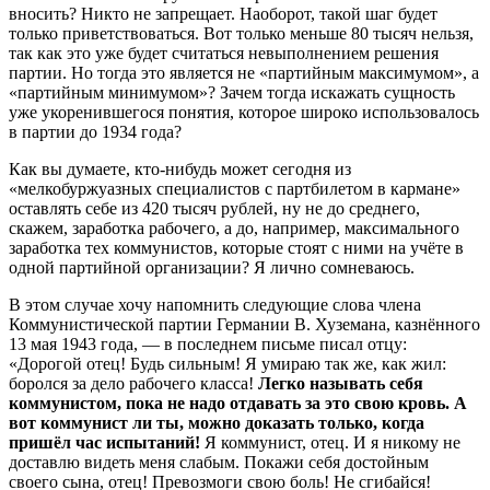
вносить? Никто не запрещает. Наоборот, такой шаг будет
только приветствоваться. Вот только меньше 80 тысяч нельзя,
так как это уже будет считаться невыполнением решения
партии. Но тогда это является не «партийным максимумом», а
«партийным минимумом»? Зачем тогда искажать сущность
уже укоренившегося понятия, которое широко использовалось
в партии до 1934 года?
Как вы думаете, кто-нибудь может сегодня из
«мелкобуржуазных специалистов с партбилетом в кармане»
оставлять себе из 420 тысяч рублей, ну не до среднего,
скажем, заработка рабочего, а до, например, максимального
заработка тех коммунистов, которые стоят с ними на учёте в
одной партийной организации? Я лично сомневаюсь.
В этом случае хочу напомнить следующие слова члена
Коммунистической партии Германии В. Хуземана, казнённого
13 мая 1943 года, — в последнем письме писал отцу:
«Дорогой отец! Будь сильным! Я умираю так же, как жил:
боролся за дело рабочего класса!
Легко называть себя
коммунистом, пока не надо отдавать за это свою кровь. А
вот коммунист ли ты, можно доказать только, когда
пришёл час испытаний!
Я коммунист, отец. И я никому не
доставлю видеть меня слабым. Покажи себя достойным
своего сына, отец! Превозмоги свою боль! Не сгибайся!