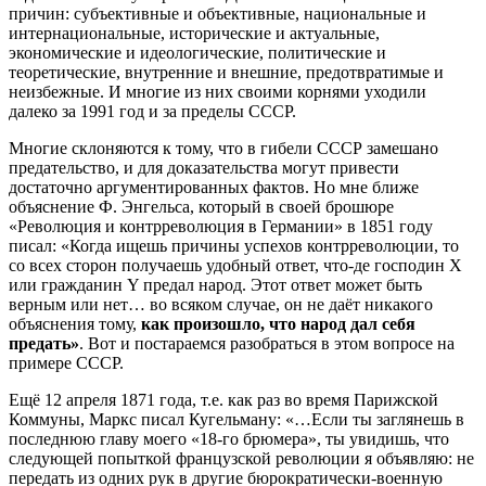
причин: субъективные и объективные, национальные и
интернациональные, исторические и актуальные,
экономические и идеологические, политические и
теоретические, внутренние и внешние, предотвратимые и
неизбежные. И многие из них своими корнями уходили
далеко за 1991 год и за пределы СССР.
Многие склоняются к тому, что в гибели СССР замешано
предательство, и для доказательства могут привести
достаточно аргументированных фактов. Но мне ближе
объяснение Ф. Энгельса, который в своей брошюре
«Революция и контрреволюция в Германии» в 1851 году
писал: «Когда ищешь причины успехов контрреволюции, то
со всех сторон получаешь удобный ответ, что-де господин Х
или гражданин Y предал народ. Этот ответ может быть
верным или нет… во всяком случае, он не даёт никакого
объяснения тому,
как произошло, что народ дал себя
предать»
. Вот и постараемся разобраться в этом вопросе на
примере СССР.
Ещё 12 апреля 1871 года, т.е. как раз во время Парижской
Коммуны, Маркс писал Кугельману: «…Если ты заглянешь в
последнюю главу моего «18-го брюмера», ты увидишь, что
следующей попыткой французской революции я объявляю: не
передать из одних рук в другие бюрократически-военную