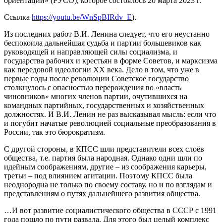
ориентации» (РУСО), которое состоялось 20 марта 2023 г.
Ссылка
https://youtu.be/WnSpBIRdv_E
).
Из последних работ В.И. Ленина следует, что его неустанно
беспокоила дальнейшая судьба и партии большевиков как
руководящей и направляющей силы социализма, и
государства рабочих и крестьян в форме Советов, и марксизма
как передовой идеологии XX века. Дело в том, что уже в
первые годы после революции Советское государство
столкнулось с опасностью перерождения во «власть
чиновников» многих членов партии, очутившихся на
командных партийных, государственных и хозяйственных
должностях. И В.И. Ленин не раз высказывал мысль: если что
и погубит начатые революцией социальные преобразования в
России, так это бюрократизм.
С другой стороны, в КПСС шли представители всех слоёв
общества, т.е. партия была народная. Однако одни шли по
идейным соображениям, другие – из соображения карьеры,
третьи – под влиянием агитации. Поэтому КПСС была
неоднородна не только по своему составу, но и по взглядам и
представлениям о путях дальнейшего развития общества.
…И вот развитие социалистического общества в СССР с 1991
года пошло по пути развала. Для этого был целый комплекс