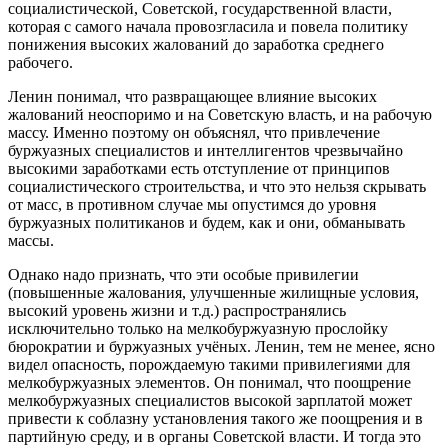
социалистической, Советской, государственной власти,
которая с самого начала провозгласила и повела политику
понижения высоких жалований до заработка среднего
рабочего.
Ленин понимал, что развращающее влияние высоких
жалований неоспоримо и на Советскую власть, и на рабочую
массу. Именно поэтому он объяснял, что привлечение
буржуазных специалистов и интеллигентов чрезвычайно
высокими заработками есть отступление от принципов
социалистического строительства, и что это нельзя скрывать
от масс, в противном случае мы опустимся до уровня
буржуазных политиканов и будем, как и они, обманывать
массы.
Однако надо признать, что эти особые привилегии
(повышенные жалования, улучшенные жилищные условия,
высокий уровень жизни и т.д.) распространялись
исключительно только на мелкобуржуазную прослойку
бюрократии и буржуазных учёных. Ленин, тем не менее, ясно
видел опасность, порождаемую такими привилегиями для
мелкобуржуазных элементов. Он понимал, что поощрение
мелкобуржуазных специалистов высокой зарплатой может
привести к соблазну установления такого же поощрения и в
партийную среду, и в органы Советской власти. И тогда это