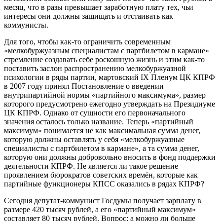
месяц, что в разы превышает заработную плату тех, чьи
интересы они должны защищать и отстаивать как
коммунисты.
Для того, чтобы как-то ограничить современным
«мелкобуржуазным специалистам с партбилетом в кармане»
стремление создавать себе роскошную жизнь и этим как-то
поставить заслон распространению мелкобуржуазной
психологии в ряды партии, мартовский IX Пленум ЦК КПРФ
в 2007 году принял Постановление о введении
внутрипартийной нормы «партийного максимума», размер
которого предусмотрено ежегодно утверждать на Президиуме
ЦК КПРФ. Однако от сущности его первоначального
значения осталось только название. Теперь «партийный
максимум» понимается не как максимальная сумма денег,
которую должны оставлять у себя «мелкобуржуазные
специалисты с партбилетом в кармане», а та сумма денег,
которую они должны добровольно вносить в фонд поддержки
деятельности КПРФ. Не является ли такое решение
проявлением бюрократов советских времён, которые как
партийные функционеры КПСС оказались в рядах КПРФ?
Сегодня депутат-коммунист Госдумы получает зарплату в
размере 420 тысяч рублей, а его «партийный максимум»
составляет 80 тысяч рублей. Вопрос: а можно ли больше