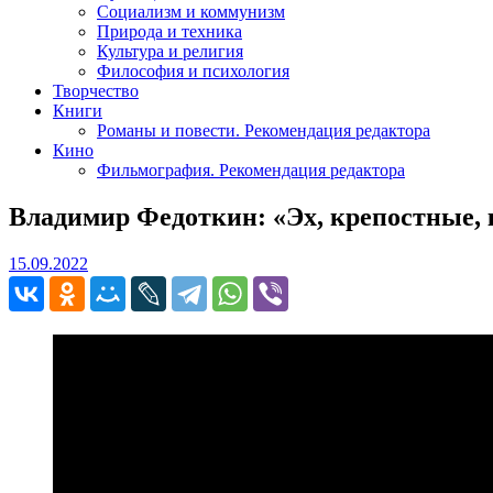
Социализм и коммунизм
Природа и техника
Культура и религия
Философия и психология
Творчество
Книги
Романы и повести. Рекомендация редактора
Кино
Фильмография. Рекомендация редактора
Владимир Федоткин: «Эх, крепостные,
15.09.2022
15.09.2022