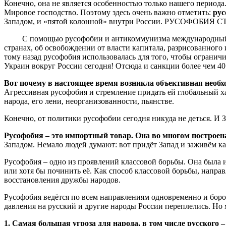
Конечно, она не является особенностью только нашего периода.
Мировое господство. Поэтому здесь очень важно отметить:
рус
Западом, и «пятой колонной» внутри России. РУСОФОБИ
С помощью русофобии и антикоммунизма международный капи
странах, об освобождении от власти капитала, разрисованного 
тому назад русофобия использовалась для того, чтобы огранич
Украин вокруг России сегодня! Отсюда и санкции более чем 40
Вот почему в настоящее время возникла объективная необх
Агрессивная русофобия и стремление придать ей глобальный х
народа, его лени, неорганизованности, пьянстве.
Конечно, от политики русофобии сегодня никуда не деться. И З
Русофобия – это импортный товар. Она во многом построен
Западом. Немало людей думают: вот придёт Запад и заживём ка
Русофобия – одно из проявлений классовой борьбы. Она была и
или хотя бы починить её. Как способ классовой борьбы, напра
восстановления дружбы народов.
Русофобия ведётся по всем направлениям одновременно и боро
давления на русский и другие народы России переплелись. Но
1. Самая большая угроза для народа, в том числе русского