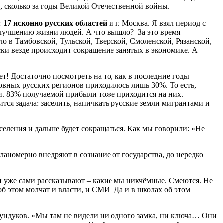
е, сколько за годы Великой Отечественной войны.
 17 исконно русских областей
и г. Москва. Я взял период с
 улучшению жизни людей. А что вышло? За это время
 в Тамбовской, Тульской, Тверской, Смоленской, Рязанской,
ски везде происходит сокращение занятых в экономике. А
т! Достаточно посмотреть на то, как в последние годы
овных русских регионов приходилось лишь 30%. То есть,
и. 83% получаемой прибыли тоже приходится на них.
тся задача: заселить, напичкать русские земли мигрантами и
аселения и дальше будет сокращаться. Как мы говорили: «Не
планомерно внедряют в сознание от государства, до нередко
 и уже сами рассказывают – какие мы никчёмные. Смеются. Не
б этом молчат и власти, и СМИ. Да и в школах об этом
 сундуков. «Мы там не видели ни одного замка, ни ключа… Они