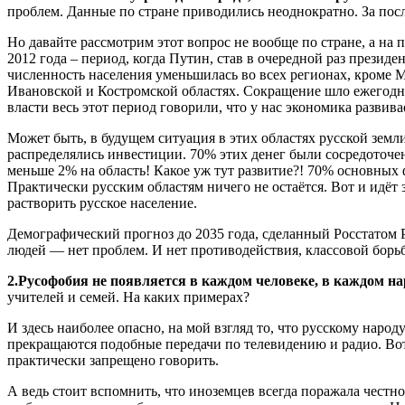
проблем. Данные по стране приводились неоднократно. За посл
Но давайте рассмотрим этот вопрос не вообще по стране, а на
2012 года – период, когда Путин, став в очередной раз прези
численность населения уменьшилась во всех регионах, кроме 
Ивановской и Костромской областях. Сокращение шло ежегодно
власти весь этот период говорили, что у нас экономика развива
Может быть, в будущем ситуация в этих областях русской земли
распределялись инвестиции. 70% этих денег были сосредоточе
меньше 2% на область! Какое уж тут развитие?! 70% основных
Практически русским областям ничего не остаётся. Вот и идёт 
растворить русское население.
Демографический прогноз до 2035 года, сделанный Росстатом Р
людей — нет проблем. И нет противодействия, классовой борьб
2.Русофобия не появляется в каждом человеке, в каждом нар
учителей и семей. На каких примерах?
И здесь наиболее опасно, на мой взгляд то, что русскому нар
прекращаются подобные передачи по телевидению и радио. Вот 
практически запрещено говорить.
А ведь стоит вспомнить, что иноземцев всегда поражала честн