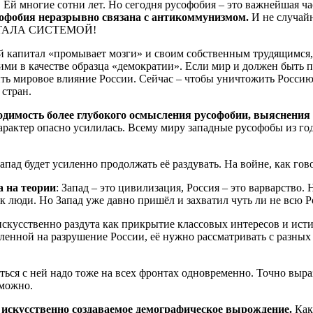
 Ей многие сотни лет. Но сегодня русофобия – это важнейшая ча
офобия неразрывно связана с антикоммунизмом.
И не случайн
Я СТАЛА СИСТЕМОЙ!
тал «промывает мозги» и своим собственным трудящимся, что
ими в качестве образца «демократии». Если мир и должен быть пе
ить мировое влияние России. Сейчас – чтобы уничтожить Россию
 стран.
одимость более глубокого осмысления русофобии, выяснения 
арактер опасно усилилась. Всему миру западные русофобы из го
апад будет усиленно продолжать её раздувать. На войне, как гово
а на теории
: Запад – это цивилизация, Россия – это варварство
к люди. Но Запад уже давно пришёл и захватил чуть ли не всю 
скусственно раздута как прикрытие классовых интересов и исти
вленной на разрушение России, её нужно рассматривать с разных
ться с ней надо тоже на всех фронтах одновременно. Точно выр
 можно.
 – искусственно создаваемое демографическое вырождение.
Как 