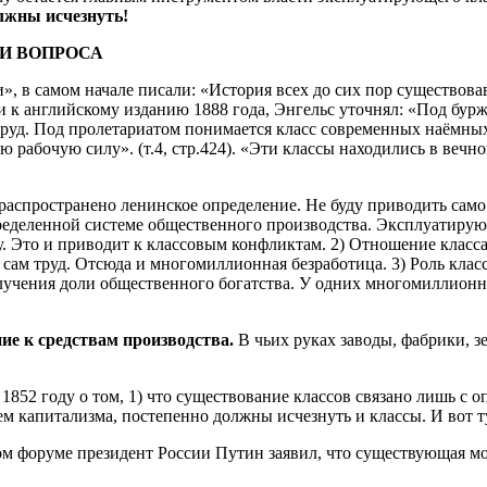
лжны исчезнуть!
ТИ ВОПРОСА
, в самом начале писали: «История всех до сих пор существова
чании к английскому изданию 1888 года, Энгельс уточнял: «Под б
руд. Под пролетариатом понимается класс современных наёмных
ю рабочую силу». (т.4, стр.424). «Эти классы находились в вечн
распространено ленинское определение. Не буду приводить само
пределенной системе общественного производства. Эксплуатирую
у. Это и приводит к классовым конфликтам. 2) Отношение класса
ет сам труд. Отсюда и многомиллионная безработица. 3) Роль кл
учения доли общественного богатства. У одних многомиллионные
е к средствам производства.
В чьих руках заводы, фабрики, зе
 1852 году о том, 1) что существование классов связано лишь с
ением капитализма, постепенно должны исчезнуть и классы. И вот
ом форуме президент России Путин заявил, что существующая мо