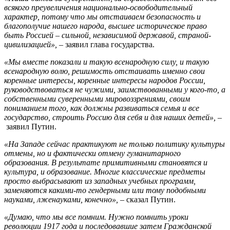
всякого преувеличения национально-освободительный
характер, потому что мы отстаиваем безопасность и
благополучие нашего народа, высшее историческое право
быть Россией – сильной, независимой державой, страной-
цивилизацией», –
заявил глава государства.
«Мы вместе показали и такую всенародную силу, и такую
всенародную волю, решимость отстаивать именно свои
коренные интересы, коренные интересы народов России,
руководствоваться не чужими, заимствованными у кого-то, а
собственными суверенными мировоззрениями, своим
пониманием того, как должны развиваться семья и все
государство, строить Россию для себя и для наших детей», –
заявил Путин.
«На Западе сейчас практикуют не только политику культуры
отмены, но и фактически отмену гуманитарного
образования. В результате примитивными становятся и
культура, и образование. Многие классические предметы
просто выбрасывают из западных учебных программ,
заменяются какими-то гендерными или тому подобными
науками, лженауками, конечно», –
сказал Путин.
«Думаю, что мы все помним. Нужно помнить уроки
революции 1917 года и последовавшие затем Гражданской