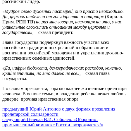
российский лидер.
«Мудрое слово духовных пастырей, оно просто необходимо.
Да, церковь отделена от государства, и патриарх
(Кирилл. –
Прим.
РЕН ТВ
)
не раз мне говорил, несмотря на это, у нас
уникальные сложились отношения между церковью и
государством», –
сказал президент.
Глава государства подчеркнул важность участия всех
российских традиционных религий в образовании и
воспитании российской молодежи и в укреплении духовно-
нравственных семейных ценностей.
«Да, цифры бюджета, демографических расходов, конечно,
крайне значимы, но это далеко не все», –
сказал глава
государства.
По словам президента, гораздо важнее жизненные ориентиры
человека. В основе семьи, в рождении ребенка лежат любовь,
доверие, прочная нравственная опора.
Навигация
Предыдущий
предыдущий
Юрий Антонов о двух формах проявления
пост:
пролетарской солидарности
по
Следующее
следующий
Генерал В.И. Соболев: «Оборонно-
записям
сообщение:
промышленный комплекс России возрождается!»