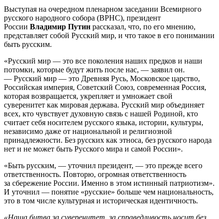
Выступая на очередном пленарном заседании Всемирного
русского народного собора (ВРНС), президент
России
Владимир Путин
рассказал, что, по его мнению,
представляет собой Русский мир, и что такое в его понимании
быть русским.
«Русский мир — это все поколения наших предков и наши
потомки, которые будут жить после нас, — заявил он.
— Русский мир — это Древняя Русь, Московское царство,
Российская империя, Советский Союз, современная Россия,
которая возвращается, укрепляет и умножает свой
суверенитет как мировая держава. Русский мир объединяет
всех, кто чувствует духовную связь с нашей Родиной, кто
считает себя носителем русского языка, истории, культуры,
независимо даже от национальной и религиозной
принадлежности. Без русских как этноса, без русского народа
нет и не может быть Русского мира и самой России».
«Быть русским, — уточнил президент, — это прежде всего
ответственность. Повторю, огромная ответственность
за сбережение России. Именно в этом истинный патриотизм».
И уточнил — понятие «русские» больше чем национальность,
это в том числе культурная и историческая идентичность.
«Наша битва за суверенитет, за справедливость носит без