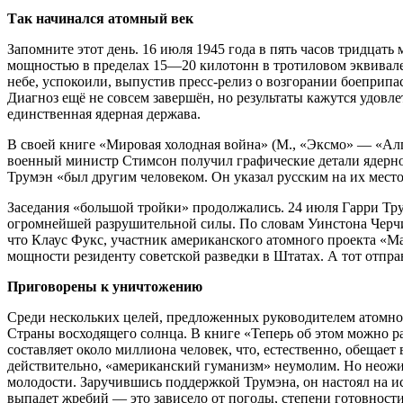
Так начинался атомный век
Запомните этот день. 16 июля 1945 года в пять часов тридца
мощностью в пределах 15—20 килотонн в тротиловом эквивал
небе, успокоили, выпустив пресс-релиз о возгорании боеприп
Диагноз ещё не совсем завершён, но результаты кажутся удов
единственная ядерная держава.
В своей книге «Мировая холодная война» (М., «Эксмо» — «Алг
военный министр Стимсон получил графические детали ядерног
Трумэн «был другим человеком. Он указал русским на их мест
Заседания «большой тройки» продолжались. 24 июля Гарри Тр
огромнейшей разрушительной силы. По словам Уинстона Черчилл
что Клаус Фукс, участник американского атомного проекта «М
мощности резиденту советской разведки в Штатах. А тот отпр
Приговорены к уничтожению
Среди нескольких целей, предложенных руководителем атомно
Страны восходящего солнца. В книге «Теперь об этом можно рас
составляет около миллиона человек, что, естественно, обещае
действительно, «американский гуманизм» неумолим. Но неожи
молодости. Заручившись поддержкой Трумэна, он настоял на и
выпадет жребий — это зависело от погоды, степени готовност