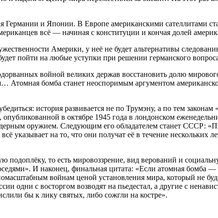
я Германии и Японии. В Европе американскими сателлитами ста
мериканцев всё — начиная с конституции и кончая долей америк
ружественности Америки, у неё не будет альтернативы следован
ет пойти на любые уступки при решении германского вопроса, 
орванных войной великих держав восстановить долю мирового б
ия… Атомная бомба станет неоспоримым аргументом американск
бедиться: история развивается не по Трумэну, а по тем законам
», опубликованной в октябре 1945 года в лондонском еженедельн
дерным оружием. Следующим его обладателем станет СССР: «По 
всё указывает на то, что они получат её в течение нескольких л
ю подоплёку, то есть мировоззрение, вид верований и социальну
седями». И наконец, финальная цитата: «Если атомная бомба —
номасштабным войнам ценой установления мира, который не буде
сии одни с восторгом возводят на пьедестал, а другие с ненавис
слили бы к лику святых, либо сожгли на костре».