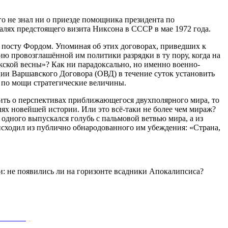
о не знал ни о приезде помощника президента по
талях предстоящего визита Никсона в СССР в мае 1972 года.
 посту Фордом. Упоминая об этих договорах, приведших к
 провозглашённой им политики разрядки в ту пору, когда на
ажской весны»? Как ни парадоксально, но именно военно-
ии Варшавского Договора (ОВД) в течение суток установить
по мощи стратегические величины.
ить о перспективах приближающегося двухполярного мира, то
лях новейшей истории. Или это всё-таки не более чем мираж?
одного выпускался голубь с пальмовой ветвью мира, а из
исходил из публично обнародованного им убеждения: «Страна,
и: не появились ли на горизонте всадники Апокалипсиса?
(КПРФ)