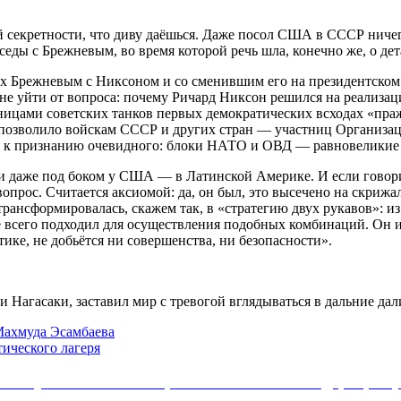
 секретности, что диву даёшься. Даже посол США в СССР ничег
седы с Брежневым, во время которой речь шла, конечно же, о де
ых Брежневым с Никсоном и со сменившим его на президентском
уйти от вопроса: почему Ричард Никсон решился на реализацию
сеницами советских танков первых демократических всходах «пр
 позволило войскам СССР и других стран — участниц Организац
А к признанию очевидного: блоки НАТО и ОВД — равновеликие 
и даже под боком у США — в Латинской Америке. И если говор
опрос. Считается аксиомой: да, он был, это высечено на скрижа
сформировалась, скажем так, в «стратегию двух рукавов»: из 
е всего подходил для осуществления подобных комбинаций. Он 
ке, не добьётся ни совершенства, ни безопасности».
Нагасаки, заставил мир с тревогой вглядываться в дальние дал
Махмуда Эсамбаева
ического лагеря
Коммунистической партии Российской Федерации 