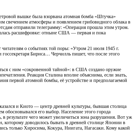
ометровой вышке была взорвана атомная бомба «Штучка»
м свечением атмосферы и появлением грибовидного облака в
Потсдам отправили телеграмму: «Операция прошла этим утром.
авалась расшифровке: отныне США — первая и пока
читателям о событиях той поры: «Утром 21 июля 1945 г.
 госсекретаря Бирнса… Черчилль пишет, что после этого
ться с ним «сокровенной тайной»: в США создано оружие
печатления. Реакция Сталина вполне объяснима, если знать,
ания первой атомной бомбы, её устройстве и предполагаемой
казался и Киото — центр древней культуры, бывшая столица
чем обосновывался его выбор. Население этого города
 в результате чего может увеличиться зона разрушения. Вот уж
, которому доводилось бывать в древней столице Японии в
ись только Хиросима, Кокура, Ниигата, Нагасаки. Кому какой