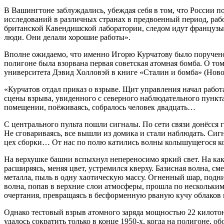
В Вашингтоне заблуждались, убеждая себя в том, что России п
исследований в различных странах в предвоенный период, раб
британской Кавендишской лаборатории, следом идут французы
люди. Они делали хорошие работы».
Вполне ожидаемо, что именно Игорю Курчатову было поручено 
полигоне была взорвана первая советская атомная бомба. О то
университета Дэвид Холловэй в книге «Сталин и бомба» (Ново
«Курчатов отдал приказ о взрыве. Щит управления начал рабо
сцены взрыва, увиденного с северного наблюдательного пункта
помещении, поёживаясь, собралось человек двадцать…
С центрального пульта пошли сигналы. По сети связи донёсся 
Не сговариваясь, все вышли из домика и стали наблюдать. Си
цех сборки… От нас по полю катились волны колышущегося ковы
На верхушке башни вспыхнул непереносимо яркий свет. На како
расширяясь, меняя цвет, устремился кверху. Базисная волна, с
металла, пыль в одну хаотическую массу. Огненный шар, подн
волна, попав в верхние слои атмосферы, прошла по нескольким
очертания, превращаясь в бесформенную рваную кучу облако
Однако тестовый взрыв атомного заряда мощностью 22 килотон
удалось сократить только в конце 1950-х, когда на полигоне,