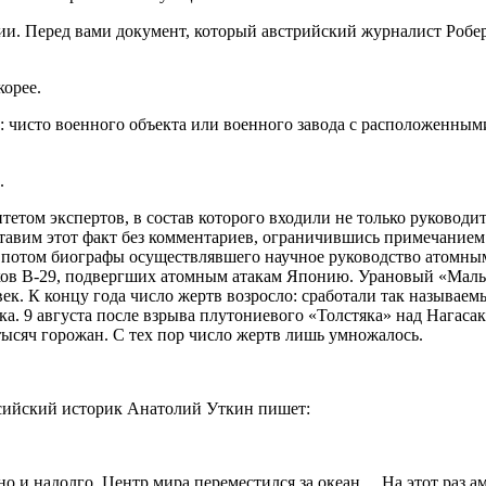
ии. Перед вами документ, который австрийский журналист Робе
корее.
та: чисто военного объекта или военного завода с расположенн
.
том экспертов, в состав которого входили не только руководит
авим этот факт без комментариев, ограничившись примечанием: 
 потом биографы осуществлявшего научное руководство атомн
в В-29, подвергших атомным атакам Японию. Урановый «Малыш
овек. К концу года число жертв возросло: сработали так назыв
ка. 9 августа после взрыва плутониевого «Толстяка» над Нагаса
тысяч горожан. С тех пор число жертв лишь умножалось.
сийский историк Анатолий Уткин пишет:
но и надолго. Центр мира переместился за океан… На этот раз а