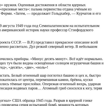
го» оружия. Оценивая достижения в области ядерных
«призовые места»: пальма первенства отдана учёным из
Ферми. «Затем, — продолжает Гольдхабер, — Курчатов и его
9 августа 1949 года под Семипалатинском на испытательном
зал американский историк науки профессор Стэнфордского
роекта СССР. — В.Р.) представил прекрасное описание всей
пенно рассветало. Дул резкий северный ветер. В небольшом
лючились приборы. «Минус десять минут». Всё идёт нормально.
тоящих туч были видны освещённые солнцем игрушечная башня и
д», «десять», «две», «ноль»!
растать. Белый огненный шар поглотил башню и цех и, быстро
 покатилась от центра, перемешивая камни, брёвна, куски
вились тёмные прослойки. Опережая огненный вихрь, ударная
нденсация водяных паров… Атомный гриб сносился к югу, теряя
огнал» США образца 1945 года. Разрыв в ядерной гонке
ыла проведена серия испытаний бомб, мощность которых