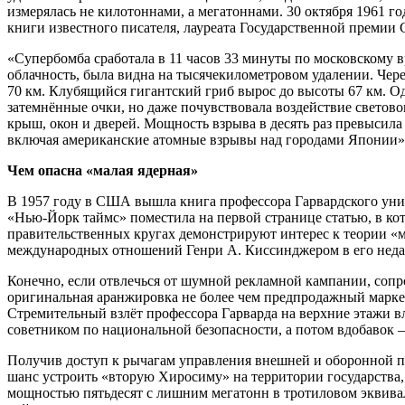
измерялась не килотоннами, а мегатоннами. 30 октября 1961 г
книги известного писателя, лауреата Государственной премии
«Супербомба сработала в 11 часов 33 минуты по московскому 
облачность, была видна на тысячекилометровом удалении. Чере
70 км. Клубящийся гигантский гриб вырос до высоты 67 км. Од
затемнённые очки, но даже почувствовала воздействие светов
крыш, окон и дверей. Мощность взрыва в десять раз превыси
включая американские атомные взрывы над городами Японии»
Чем опасна «малая ядерная»
В 1957 году в США вышла книга профессора Гарвардского уни
«Нью-Йорк таймс» поместила на первой странице статью, в кот
правительственных кругах демонстрируют интерес к теории «ма
международных отношений Генри А. Киссинджером в его неда
Конечно, если отвлечься от шумной рекламной кампании, сопро
оригинальная аранжировка не более чем предпродажный марке
Стремительный взлёт профессора Гарварда на верхние этажи вл
советником по национальной безопасности, а потом вдобавок 
Получив доступ к рычагам управления внешней и оборонной 
шанс устроить «вторую Хиросиму» на территории государства,
мощностью пятьдесят с лишним мегатонн в тротиловом эквивале