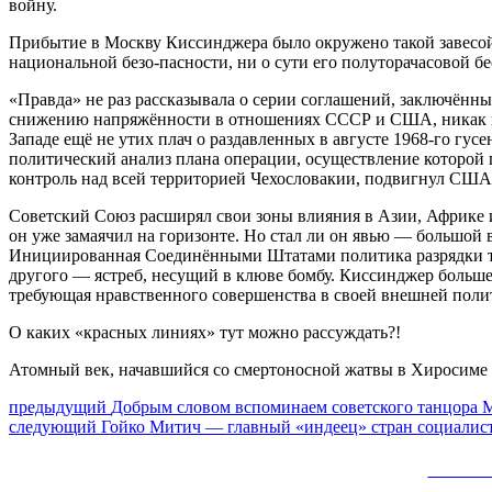
войну.
Прибытие в Москву Киссинджера было окружено такой завесой
национальной безо-пасности, ни о сути его полуторачасовой бе
«Правда» не раз рассказывала о серии соглашений, заключённ
снижению напряжённости в отношениях СССР и США, никак не 
Западе ещё не утих плач о раздавленных в августе 1968-го гу
политический анализ плана операции, осуществление которой
контроль над всей территорией Чехословакии, подвигнул СШ
Советский Союз расширял свои зоны влияния в Азии, Африке 
он уже замаячил на горизонте. Но стал ли он явью — большой в
Инициированная Соединёнными Штатами политика разрядки тран
другого — ястреб, несущий в клюве бомбу. Киссинджер больш
требующая нравственного совершенства в своей внешней полити
О каких «красных линиях» тут можно рассуждать?!
Атомный век, начавшийся со смертоносной жатвы в Хиросиме и 
Навигация
Предыдущий
предыдущий
Добрым словом вспоминаем советского танцора 
Следующее
пост:
следующий
Гойко Митич — главный «индеец» стран социалист
по
сообщение:
записям
Сайт 