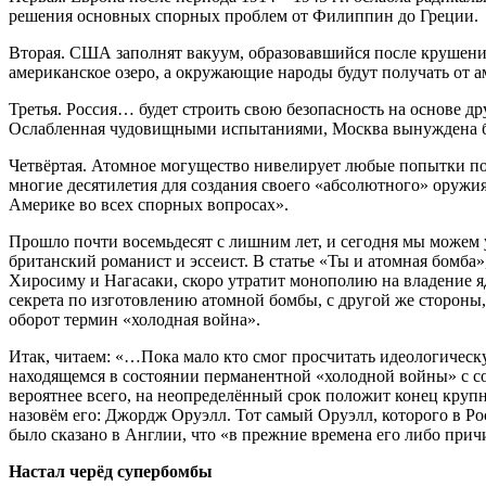
решения основных спорных проблем от Филиппин до Греции.
Вторая. США заполнят вакуум, образовавшийся после крушени
американское озеро, а окружающие народы будут получать от а
Третья. Россия… будет строить свою безопасность на основе д
Ослабленная чудовищными испытаниями, Москва вынуждена буд
Четвёртая. Атомное могущество нивелирует любые попытки под
многие десятилетия для создания своего «абсолютного» оруж
Америке во всех спорных вопросах».
Прошло почти восемьдесят с лишним лет, и сегодня мы можем у
британский романист и эссеист. В статье «Ты и атомная бомба
Хиросиму и Нагасаки, скоро утратит монополию на владение я
секрета по изготовлению атомной бомбы, с другой же стороны, 
оборот термин «холодная война».
Итак, читаем: «…Пока мало кто смог просчитать идеологическу
находящемся в состоянии перманентной «холодной войны» с со
вероятнее всего, на неопределённый срок положит конец круп
назовём его: Джордж Оруэлл. Тот самый Оруэлл, которого в Рос
было сказано в Англии, что «в прежние времена его либо причи
Настал черёд супербомбы