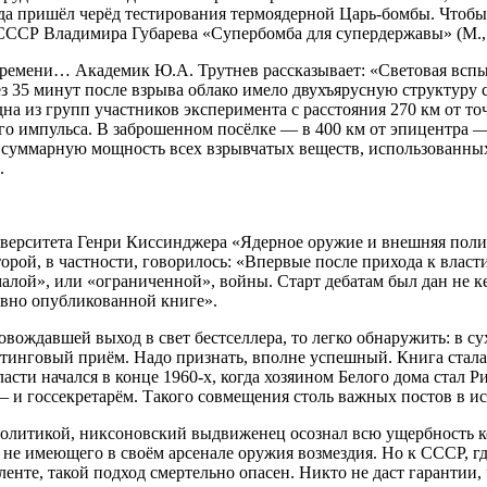
ода пришёл черёд тестирования термоядерной Царь-бомбы. Чтобы 
 СССР Владимира Губарева «Супербомба для супердержавы» (М.,
времени… Академик Ю.А. Трутнев рассказывает: «Световая вспы
з 35 минут после взрыва облако имело двухъярусную структуру 
на из групп участников эксперимента с расстояния 270 км от т
ого импульса. В заброшенном посёлке — в 400 км от эпицентра
ла суммарную мощность всех взрывчатых веществ, использован
.
верситета Генри Киссинджера «Ядерное оружие и внешняя полит
орой, в частности, говорилось: «Впервые после прихода к влас
лой», или «ограниченной», войны. Старт дебатам был дан не ке
вно опубликованной книге».
вождавшей выход в свет бестселлера, то легко обнаружить: в с
тинговый приём. Надо признать, вполне успешный. Книга стал
асти начался в конце 1960-х, когда хозяином Белого дома стал
— и госсекретарём. Такого совмещения столь важных постов в и
политикой, никсоновский выдвиженец осознал всю ущербность 
 не имеющего в своём арсенале оружия возмездия. Но к СССР, г
нте, такой подход смертельно опасен. Никто не даст гарантии,