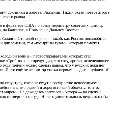
нут союзники и жертвы Германии. Тихий океан превратится в
анского рынка.
ию в фарватере США по всему периметру советских границ.
на Балканах, в Польше, на Дальнем Востоке.
аланса. Отсталой стране — такой, как Россия, понадобятся
ой дипломатии, тем «козырным тузом», который поможет
 «холодной войны», первооткрывателем которых стал
ике «Трибьюн», он предугадал, что государство, испепелившее
ряду причин можно сделать вывод, что у русских пока нет
ет». И это ещё не всё: автор статьи первым вводит в публичный
ю структуру, которые будут в государстве непобедимом и
 действительно редкий и дорогостоящий объект… то это,
т миром». Не дожидаясь возгласов «Автора — на сцену!»,
тью низвергают оттуда. Ничего удивительного, ведь это о нём