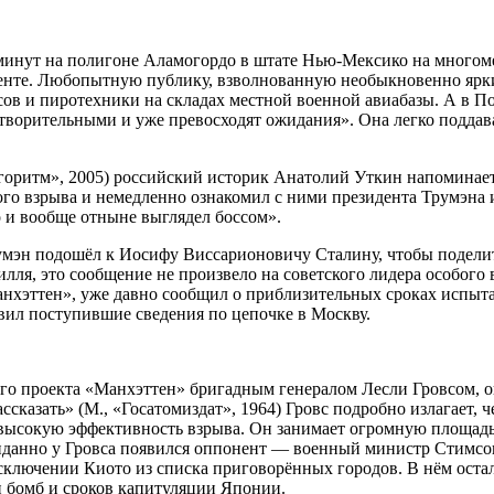
ть минут на полигоне Аламогордо в штате Нью-Мексико на мног
енте. Любопытную публику, взволнованную необыкновенно ярки
асов и пиротехники на складах местной военной авиабазы. А в 
летворительными и уже превосходят ожидания». Она легко подд
оритм», 2005) российский историк Анатолий Уткин напоминает 
о взрыва и немедленно ознакомил с ними президента Трумэна и
о и вообще отныне выглядел боссом».
умэн подошёл к Иосифу Виссарионовичу Сталину, чтобы подели
я, это сообщение не произвело на советского лидера особого в
анхэттен», уже давно сообщил о приблизительных сроках испыт
авил поступившие сведения по цепочке в Москву.
го проекта «Манхэттен» бригадным генералом Лесли Гровсом, о
сказать» (М., «Госатомиздат», 1964) Гровс подробно излагает, 
т высокую эффективность взрыва. Он занимает огромную площадь,
данно у Гровса появился оппонент — военный министр Стимсон
сключении Киото из списка приговорённых городов. В нём остал
и бомб и сроков капитуляции Японии.