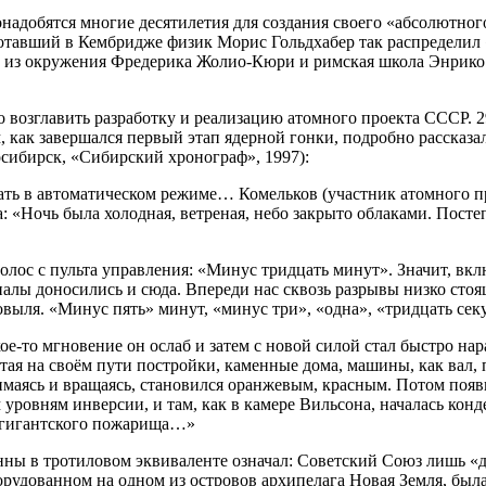
онадобятся многие десятилетия для создания своего «абсолютно
отавший в Кембридже физик Морис Гольдхабер так распределил 
 из окружения Фредерика Жолио-Кюри и римская школа Энрико 
возглавить разработку и реализацию атомного проекта СССР. 2
м, как завершался первый этап ядерной гонки, подробно расска
сибирск, «Сибирский хронограф», 1997):
тать в автоматическом режиме… Комельков (участник атомного п
: «Ночь была холодная, ветреная, небо закрыто облаками. Посте
голос с пульта управления: «Минус тридцать минут». Значит, вк
гналы доносились и сюда. Впереди нас сквозь разрывы низко с
ля. «Минус пять» минут, «минус три», «одна», «тридцать секун
е-то мгновение он ослаб и затем с новой силой стал быстро на
метая на своём пути постройки, каменные дома, машины, как вал,
имаясь и вращаясь, становился оранжевым, красным. Потом поя
 уровням инверсии, и там, как в камере Вильсона, началась ко
в гигантского пожарища…»
ны в тротиловом эквиваленте означал: Советский Союз лишь «д
 оборудованном на одном из островов архипелага Новая Земля, б