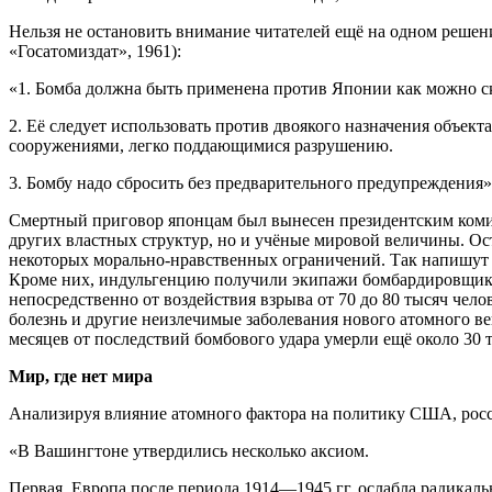
Нельзя не остановить внимание читателей ещё на одном решен
«Госатомиздат», 1961):
«1. Бомба должна быть применена против Японии как можно с
2. Её следует использовать против двоякого назначения объек
сооружениями, легко поддающимися разрушению.
3. Бомбу надо сбросить без предварительного предупреждения»
Смертный приговор японцам был вынесен президентским комите
других властных структур, но и учёные мировой величины. Ост
некоторых морально-нравственных ограничений. Так напишут
Кроме них, индульгенцию получили экипажи бомбардировщико
непосредственно от воздействия взрыва от 70 до 80 тысяч чел
болезнь и другие неизлечимые заболевания нового атомного ве
месяцев от последствий бомбового удара умерли ещё около 30 
Мир, где нет мира
Анализируя влияние атомного фактора на политику США, рос
«В Вашингтоне утвердились несколько аксиом.
Первая. Европа после периода 1914—1945 гг. ослабла радикаль