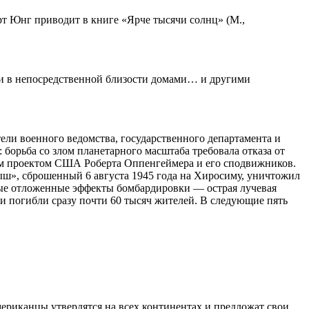
рт Юнг приводит в книге «Ярче тысячи солнц» (М.,
ыми в непосредственной близости домами… и другими
ели военного ведомства, государственного департамента и
борьба со злом планетарного масштаба требовала отказа от
ым проектом США Роберта Оппенгеймера и его сподвижников.
», сброшенный 6 августа 1945 года на Хиросиму, уничтожил
аемые отложенные эффекты бомбардировки — острая лучевая
ки погибли сразу почти 60 тысяч жителей. В следующие пять
мериканцы утвердятся на всех континентах и предложат свои