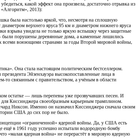
убедиться, какой эффект она произвела, достаточно отрывка из
 «Алгоритм», 2013):
шка была настолько яркой, что, несмотря на сплошную
с диаметром верхнего яруса 95 км и диаметром нижнего яруса
очки взрыва увидела не только яркую вспышку через защитные
 — были порушены деревянные дома, а каменные лишились
ных всеми воюющими странами за годы Второй мировой войны,
ика». Она стала настоящим политическим бестселлером.
ти президента Эйзенхауэра высокопоставленные лица в
м-то связанным с правительством, а учёным в области
ухом остатке — лишь перепевы уже прозвучавших песен. И
а для Киссинджера своеобразным карьерным трамплином.
 Ричард Никсон. Именно он назначил Киссинджера сначала своим
стории США до сих пор не было.
концепции «ограниченной» ядерной войны. Да, у США есть
де ещё в 1961 году успешно испытали водородную бомбу
 что «малая ядерная война» не перерастёт в мировую ядерную