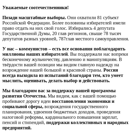
Уважаемые соотечественники!
Позади масштабные выборы.
Они охватили 81 субъект
Российской Федерации. Более половины избирателей имели
право отдать на них свой голос. Избирались 4 депутата
Государственной Думы, 20 глав регионов, свыше 78 тысяч
депутатов разных уровней, 787глав местного самоуправления.
У нас – коммунистов – есть все основания поблагодарить
миллионы наших избирателей
. Вы поддержали нас вопреки
бесконечному жульничеству, давлению и манипуляциям. В
твёрдости вашей позиции мы видим главную надежду на
возрождение нашей большой и красивой страны.
Россия
всегда выходила из испытаний благодаря тем, кто умеет
мыслить, оценивать, делать выбор и действовать.
Мы благодарим вас за поддержку нашей программы
развития Отечества.
Мы видим, как с вашей помощью
пробивают дорогу идеи
восстановления экономики и
социальной сферы,
возрождения государственного
планирования, удвоения бюджетных доходов, проведения
налоговой реформы, кардинального повышения зарплат,
пенсий и стипендий,
поддержки коллективных и народных
предприятий.