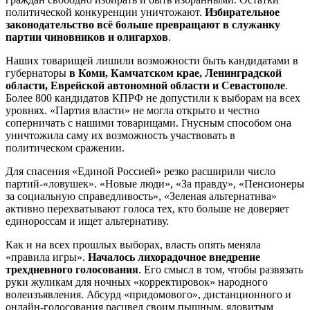
политической конкуренции уничтожают.
Избирательное
законодательство всё больше превращают в служанку
партии чиновников и олигархов
.
Наших товарищей лишили возможности быть кандидатами в
губернаторы
в Коми, Камчатском крае, Ленинградской
области, Еврейской автономной области и Севастополе
.
Более 800 кандидатов КПРФ не допустили к выборам на всех
уровнях. «Партия власти» не могла открыто и честно
соперничать с нашими товарищами. Гнусным способом она
уничтожила саму их возможность участвовать в
политическом сражении.
Для спасения «Единой Россией» резко расширили число
партий-«ловушек». «Новые люди», «За правду», «Пенсионеры
за социальную справедливость», «Зеленая альтернатива»
активно перехватывают голоса тех, кто больше не доверяет
единороссам и ищет альтернативу.
Как и на всех прошлых выборах, власть опять меняла
«правила игры».
Началось лихорадочное внедрение
трехдневного голосования
. Его смысл в том, чтобы развязать
руки жуликам для ночных «корректировок» народного
волеизъявления. Абсурд «придомового», дистанционного и
онлайн-голосования расцвел своим пышным, ядовитым