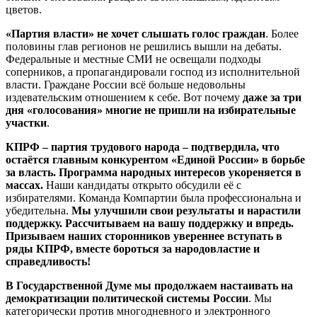
цветов.
«Партия власти»
не хочет слышать голос граждан
. Более
половины глав регионов не решились вышли на дебаты.
Федеральные и местные СМИ не освещали подходы
соперников, а пропагандировали господ из исполнительной
власти. Граждане России всё больше недовольны
издевательским отношением к себе. Вот почему
даже за три
дня «голосования» многие не пришли на избирательные
участки
.
КПРФ – партия трудового народа – подтвердила, что
остаётся главным конкурентом «Единой России» в борьбе
за власть. Программа народных интересов укореняется в
массах.
Наши кандидаты открыто обсудили её с
избирателями. Команда Компартии была профессиональна и
убедительна.
Мы улучшили свои результаты и нарастили
поддержку. Рассчитываем на вашу поддержку и впредь.
Призываем наших сторонников увереннее вступать в
ряды КПРФ, вместе бороться за народовластие и
справедливость!
В
Государственной Думе мы продолжаем настаивать на
демократизации политической системы России
. Мы
категорически против многодневного и электронного