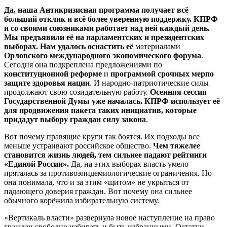
Да, наша
Антикризисная программа
получает всё
больший отклик и всё более уверенную поддержку. КПРФ
и со своими союзниками работает над ней каждый день.
Мы предъявили её на парламентских и президентских
выборах. Нам удалось оснастить её
материалами
Орловского международного экономического форума
.
Сегодня она подкреплена предложениями по
конституционной реформе
и
программой срочных мерпо
защите здоровья нации
. И народно-патриотические силы
продолжают свою созидательную работу.
Осенняя сессия
Государственной Думы уже началась. КПРФ использует её
для продвижения пакета таких инициатив, которые
придадут выбору граждан силу закона
.
Вот почему правящие круги так боятся. Их подходы все
меньше устраивают российское общество.
Чем тяжелее
становится жизнь людей, тем сильнее падают рейтинги
«Единой России».
Да, на этих выборах власть умело
пряталась за противоэпидемиологические ограничения. Но
она понимала, что и за этим «щитом» не укрыться от
падающего доверия граждан. Вот почему она сильнее
обычного корёжила избирательную систему.
«Вертикаль власти» развернула новое наступление на право
граждан свободно избирать и быть избранными. Остатки