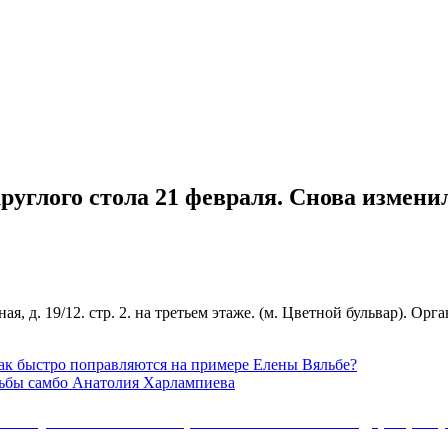
углого стола 21 февраля. Снова изменил
бная, д. 19/12. стр. 2. на третьем этаже. (м. Цветной бульвар)
к быстро поправляются на примере Елены Вяльбе?
ьбы самбо Анатолия Харлампиева
Коммунистической партии Российской Федерации 