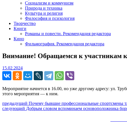
Социализм и коммунизм
Природа и техника
Культура и религия
Философия и психология
Творчество
Книги
Романы и повести. Рекомендация редактора
Кино
Фильмография. Рекомендация редактора
Внимание! Обращаемся к участникам кр
15.02.2024
15.02.2024
Мероприятие начнется в 16.00, но уже другому адресу: ул. Тру
этого мероприятия — к ним.
Навигация
Предыдущий
предыдущий
Почему бывшие профессиональные спортсмены та
Следующее
пост:
следующий
Добрым словом вспоминаем основоположника бор
по
сообщение:
записям
Сайт 