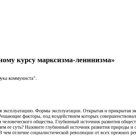
ному курсу марксизма-ленинизма»
ука коммуниста".
я эксплуатацию. Формы эксплуатации. Открытая и прикрытая эк
Решающие факторы, под воздействием которых совершенствовалс
 человеческого общества. Глубинный источник развития общест
 чем ее суть? Назовите глубинный источник развития природы и 
В чем отличие социалистической революции от всех прежних р