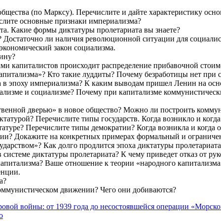
бщества (по Марксу). Перечислите и дайте характеристику ос
ислите основные признаки империализма?
та. Какие формы диктатуры пролетариата вы знаете?
 Достаточно ли наличия революционной ситуации для социали
экономический закон социализма.
лину?
ми капиталистов происходит распределение прибавочной стоимо
питализма»? Кто такие луддиты? Почему безработицы нет при 
а в эпоху империализма? К каким выводам пришел Ленин на осн
тализме и социализме? Почему при капитализме коммунистически
твенной дверью» в новое общество? Можно ли построить коммун
диктатурой? Перечислите типы государств. Когда возникло и когд
татуре? Перечислите типы демократии? Когда возникла и когда 
зии? Докажите на конкретных примерах формальный и ограниче
ударством»? Как долго продлится эпоха диктатуры пролетариата
системе диктатуры пролетариата? К чему приведет отказ от рук
капитализма? Ваше отношение к теории «народного капитализма
енции.
а?
коммунистическом движении? Чего они добиваются?
вой войны: от 1939 года до несостоявшейся операции «Морско
о