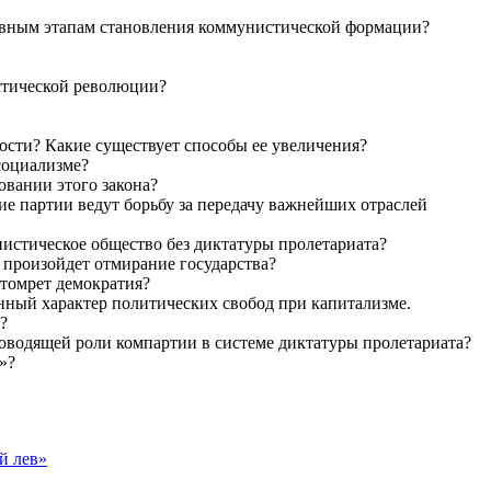
новным этапам становления коммунистической формации?
стической революции?
сти? Какие существует способы ее увеличения?
социализме?
овании этого закона?
е партии ведут борьбу за передачу важнейших отраслей
истическое общество без диктатуры пролетариата?
а произойдет отмирание государства?
отомрет демократия?
нный характер политических свобод при капитализме.
?
оводящей роли компартии в системе диктатуры пролетариата?
»?
й лев»