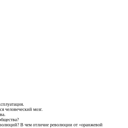
сплуатация.
я человеческий мозг.
ва.
общества?
еволюций? В чем отличие революции от «оранжевой