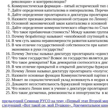
революции» и контрреволюции?
Коммунистическая формация – пятый исторический тип о
Дайте определения капитализма и империализма. Переч
Дайте определение пролетариата и диктатуры пролетариа
Назовите признаки революционной ситуации по Ленину?
Основной экономический закон капитализма и основной 
Дайте определение коммунистического общества по Ста
Что такое прибавочная стоимость? Между какими группа
Почему безработицу называют «неизбежной спутницей ка
В чем суть закона неравномерности развития капитализм
В чем отличие государственной собственности при капи
экономики в руки государства?
Почему Энгельс называл диктатуру пролетариата «единс
Что такое государство? Всякое ли государство является 
Что такое демократия? Как демократия соотносится к дик
В чем отличие прикрытой и открытой диктатуры буржуа
Почему Ленин называл диктатуру пролетариата «полугос
Назовите основные функции Коммунистической партии в 
Может ли социалистический уклад возникнуть в недрах 
Докажите несостоятельность буржуазной теории конверг
Что нового Ленин внес в учение о диктатуре пролетариат
Кто такие догматики, ревизионисты и оппортунисты в 
Навигация
Предыдущий
предыдущий
Семинар РУСО на тему «Первый этап Второй миро
Следующее
пост:
следующий
«Вот такой он, мой Пушкин». Документальное кин