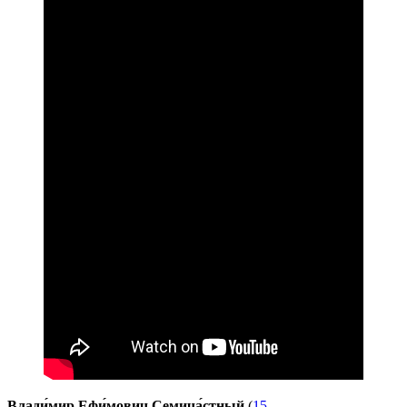
Влади́мир Ефи́мович Семича́стный
(
15