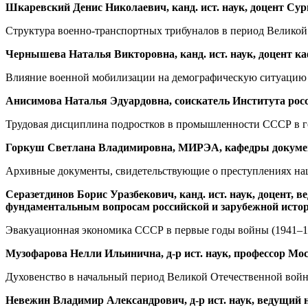
Шкаревский Денис Николаевич, канд. ист. наук, доцент Су
Структура военно-транспортных трибуналов в период Велико
Чернышева Наталья Викторовна, канд. ист. наук, доцент к
Влияние военной мобилизации на демографическую ситуацию в
Анисимова Наталья Эдуардовна, соискатель Института рос
Трудовая дисциплина подростков в промышленности СССР в 
Горкуш Светлана Владимировна, МИРЭА, кафедры докумен
Архивные документы, свидетельствующие о преступлениях наци
Серазетдинов Борис Уразбекович, канд. ист. наук, доцент
фундаментальным вопросам российской и зарубежной исто
Эвакуационная экономика СССР в первые годы войны (1941–19
Музофарова Нелли Ильинична, д-р ист. наук, профессор Мос
Духовенство в начальный период Великой Отечественной вой
Невежин Владимир Александрович, д-р ист. наук, ведущий