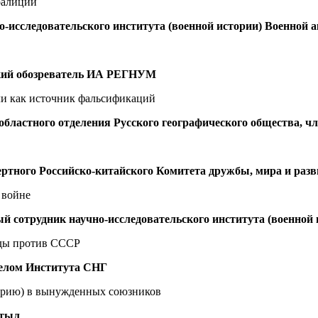
оалиции
о-исследовательского института (военной истории) Военной
ский обозреватель ИА РЕГНУМ
ли как источник фальсификаций
областного отделения Русского географического общества, 
ертного Российско-китайского Комитета дружбы, мира и раз
 войне
ный сотрудник научно-исследовательского института (военно
нды против СССР
делом Института СНГ
ерию) в вынужденных союзников
 тыл