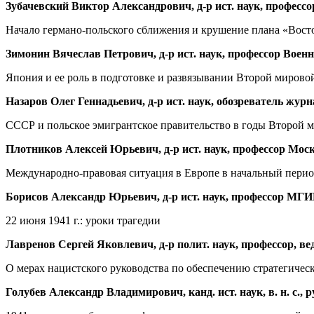
Зубачевский Виктор Александрович, д-р ист. наук, професс
Начало германо-польского сближения и крушение плана «Восточ
Зимонин Вячеслав Петрович, д-р ист. наук, профессор Воен
Япония и ее роль в подготовке и развязывании Второй мирово
Назаров Олег Геннадьевич, д-р ист. наук, обозреватель жу
СССР и польское эмигрантское правительство в годы Второй 
Плотников Алексей Юрьевич, д-р ист. наук, профессор Мос
Международно-правовая ситуация в Европе в начальный перио
Борисов Александр Юрьевич, д-р ист. наук, профессор М
22 июня 1941 г.: уроки трагедии
Лавренов Сергей Яковлевич, д-р полит. наук, профессор,
О мерах нацистского руководства по обеспечению стратегичес
Голубев Александр Владимирович, канд. ист. наук, в. н. с