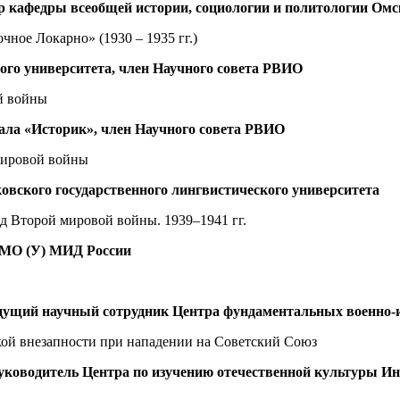
ор кафедры всеобщей истории, социологии и политологии Омс
ное Локарно» (1930 – 1935 гг.)
ного университета, член Научного совета РВИО
й войны
рнала «Историк», член Научного совета РВИО
мировой войны
ковского государственного лингвистического университета
д Второй мировой войны. 1939–1941 гг.
ГИМО (У) МИД России
 ведущий научный сотрудник Центра фундаментальных военно
кой внезапности при нападении на Советский Союз
., руководитель Центра по изучению отечественной культуры 