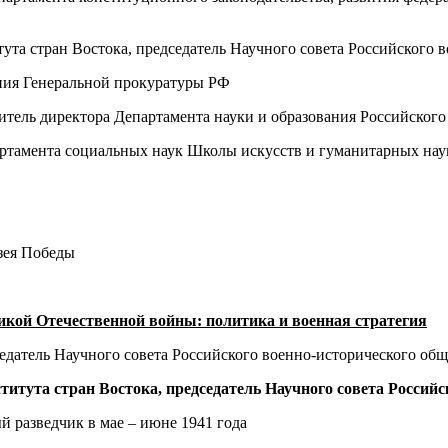
ута стран Востока, председатель Научного совета Российского 
ния Генеральной прокуратуры РФ
титель директора Департамента науки и образования Российског
партамента социальных наук Школы искусств и гуманитарных н
зея Победы
кой Отечественной войны: политика и военная стратегия
едатель Научного совета Российского военно-исторического общ
титута стран Востока, председатель Научного совета Россий
й разведчик в мае – июне 1941 года