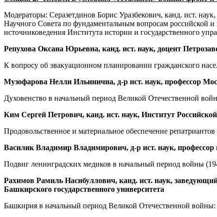
Модераторы: Серазетдинов Борис Уразбекович, канд. ист. нау
Научного Совета по фундаментальным вопросам российской и з
источниковедения Института истории и государственного упр
Репухова Оксана Юрьевна, канд. ист. наук, доцент Петрозаводск
К вопросу об эвакуационном планировании гражданского насе
Музофарова Нелли Ильинична, д-р ист. наук, профессор Мос
Духовенство в начальный период Великой Отечественной вой
Ким Сергей Петрович, канд. ист. наук, Институт Российско
Продовольственное и материальное обеспечение репатриантов 
Василик Владимир Владимирович, д-р ист. наук, профессо
Подвиг ленинградских медиков в начальный период войны (194
Рахимов Рамиль Насибуллович, канд. ист. наук, заведующи
Башкирского государственного университета
Башкирия в начальный период Великой Отечественной войны: 