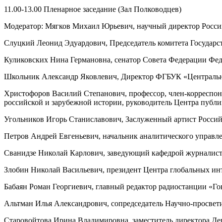
11.00-13.00 Пленарное заседание (Зал Полководцев)
Модератор: Мягков Михаил Юрьевич, научный директор Росси
Слуцкий Леонид Эдуардович, Председатель комитета Государ
Куликовских Нина Германовна, сенатор Совета Федерации Фе
Школьник Александр Яковлевич, Директор ФГБУК «Центральны
Христофоров Василий Степанович, профессор, член-корреспон
российской и зарубежной истории, руководитель Центра пуб
Угольников Игорь Станиславович, Заслуженный артист Росси
Петров Андрей Евгеньевич, начальник аналитического управ
Сванидзе Николай Карлович, заведующий кафедрой журналист
Злобин Николай Васильевич, президент Центра глобальных ин
Бабаян Роман Георгиевич, главный редактор радиостанции «Г
Альтман Илья Александрович, сопредседатель Научно-просвет
Старовойтова Ирина Владимировна, заместитель директора Де