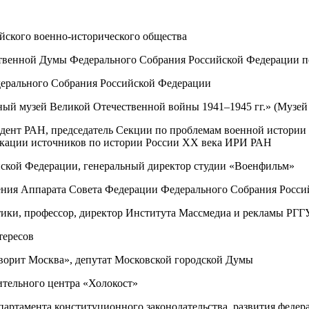
йского военно-исторического общества
ственной Думы Федерального Собрания Российской Федерации 
дерального Собрания Российской Федерации
й музей Великой Отечественной войны 1941–1945 гг.» (Музей 
дент РАН, председатель Секции по проблемам военной истории
ликации источников по истории России XX века ИРИ РАН
йской Федерации, генеральный директор студии «Военфильм»
ления Аппарата Совета Федерации Федерального Собрания Росс
ики, профессор, директор Института Массмедиа и рекламы РГГ
тересов
оворит Москва», депутат Московской городской Думы
ительного центра «Холокост»
партамента конституционного законодательства, развития фед