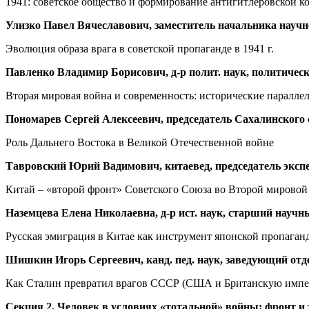
1941: советское общество и формирование антигитлеровской к
Улизко Павел Вячеславович, заместитель начальника научн
Эволюция образа врага в советской пропаганде в 1941 г.
Павленко Владимир Борисович, д-р полит. наук, политиче
Вторая мировая война и современность: исторические паралле
Пономарев Сергей Алексеевич, председатель Сахалинского 
Роль Дальнего Востока в Великой Отечественной войне
Тавровский Юрий Вадимович, китаевед, председатель эксп
Китай – «второй фронт» Советского Союза во Второй мировой
Наземцева Елена Николаевна, д-р ист. наук, старший науч
Русская эмиграция в Китае как инструмент японской пропага
Шишкин Игорь Сергеевич, канд. пед. наук, заведующий от
Как Сталин превратил врагов СССР (США и Британскую имп
Секция 2. Человек в условиях «тотальной» войны: фронт и