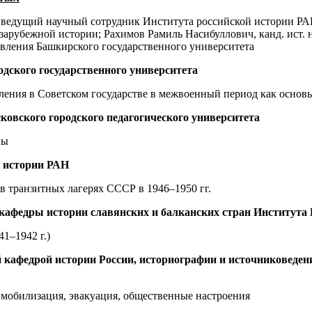
к, ведущий научный сотрудник Института российской истории Р
арубежной истории; Рахимов Рамиль Насибуллович, канд. ист. 
авления Башкирского государственного университета
ого государственного университета ​​​​​​​
ления в Советском государстве в межвоенный период как основ
ковского городского педагогического университета
ны
й истории РАН
в транзитных лагерях СССР в 1946–1950 гг.
р кафедры истории славянских и балканских стран Институт
1–1942 г.)
й кафедрой истории России, историографии и источниковеден
мобилизация, эвакуация, общественные настроения