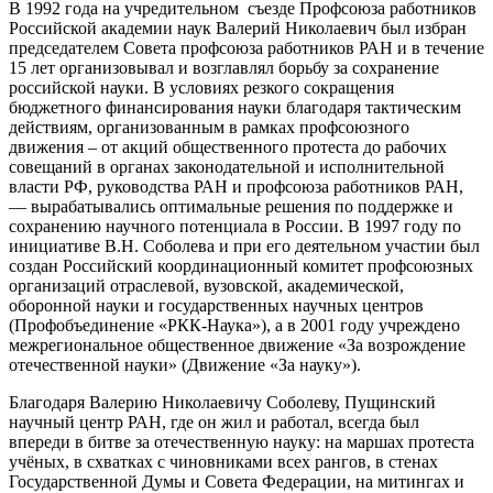
В 1992 года на учредительном съезде Профсоюза работников
Российской академии наук Валерий Николаевич был избран
председателем Совета профсоюза работников РАН и в течение
15 лет организовывал и возглавлял борьбу за сохранение
российской науки. В условиях резкого сокращения
бюджетного финансирования науки благодаря тактическим
действиям, организованным в рамках профсоюзного
движения – от акций общественного протеста до рабочих
совещаний в органах законодательной и исполнительной
власти РФ, руководства РАН и профсоюза работников РАН,
— вырабатывались оптимальные решения по поддержке и
сохранению научного потенциала в России. В 1997 году по
инициативе В.Н. Соболева и при его деятельном участии был
создан Российский координационный комитет профсоюзных
организаций отраслевой, вузовской, академической,
оборонной науки и государственных научных центров
(Профобъединение «РКК-Наука»), а в 2001 году учреждено
межрегиональное общественное движение «За возрождение
отечественной науки» (Движение «За науку»).
Благодаря Валерию Николаевичу Соболеву, Пущинский
научный центр РАН, где он жил и работал, всегда был
впереди в битве за отечественную науку: на маршах протеста
учёных, в схватках с чиновниками всех рангов, в стенах
Государственной Думы и Совета Федерации, на митингах и