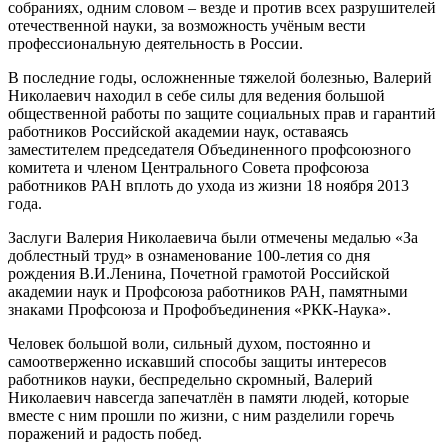
собраниях, одним словом – везде и против всех разрушителей
отечественной науки, за возможность учёным вести
профессиональную деятельность в России.
В последние годы, осложненные тяжелой болезнью, Валерий
Николаевич находил в себе силы для ведения большой
общественной работы по защите социальных прав и гарантий
работников Российской академии наук, оставаясь
заместителем председателя Объединенного профсоюзного
комитета и членом Центрального Совета профсоюза
работников РАН вплоть до ухода из жизни 18 ноября 2013
года.
Заслуги Валерия Николаевича были отмечены медалью «За
доблестный труд» в ознаменование 100-летия со дня
рождения В.И.Ленина, Почетной грамотой Российской
академии наук и Профсоюза работников РАН, памятными
знаками Профсоюза и Профобъединения «РКК-Наука».
Человек большой воли, сильный духом, постоянно и
самоотверженно искавший способы защиты интересов
работников науки, беспредельно скромный, Валерий
Николаевич навсегда запечатлён в памяти людей, которые
вместе с ним прошли по жизни, с ним разделили горечь
поражений и радость побед.