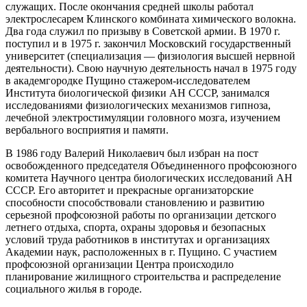
служащих. После окончания средней школы работал
электрослесарем Клинского комбината химического волокна.
Два года служил по призыву в Советской армии. В 1970 г.
поступил и в 1975 г. закончил Московский государственный
университет (специализация — физиология высшей нервной
деятельности). Свою научную деятельность начал в 1975 году
в академгородке Пущино стажером-исследователем
Института биологической физики АН СССР, занимался
исследованиями физиологических механизмов гипноза,
лечебной электростимуляции головного мозга, изучением
вербального восприятия и памяти.
В 1986 году Валерий Николаевич был избран на пост
освобожденного председателя Объединенного профсоюзного
комитета Научного центра биологических исследований АН
СССР. Его авторитет и прекрасные организаторские
способности способствовали становлению и развитию
серьезной профсоюзной работы по организации детского
летнего отдыха, спорта, охраны здоровья и безопасных
условий труда работников в институтах и организациях
Академии наук, расположенных в г. Пущино. С участием
профсоюзной организации Центра происходило
планирование жилищного строительства и распределение
социального жилья в городе.