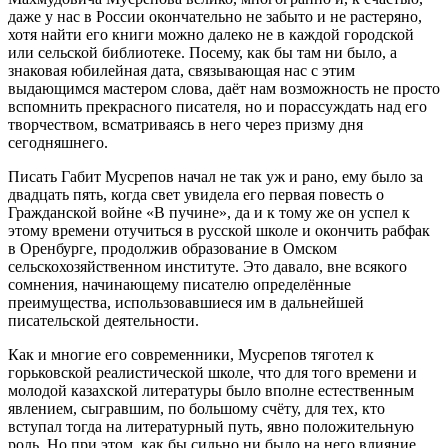
даже у нас в России окончательно не забыто и не растеряно,
хотя найти его книги можно далеко не в каждой городской
или сельской библиотеке. Посему, как бы там ни было, а
знаковая юбилейная дата, связывающая нас с этим
выдающимся мастером слова, даёт нам возможность не просто
вспомнить прекрасного писателя, но и порассуждать над его
творчеством, всматриваясь в него через призму дня
сегодняшнего.
Писать Габит Мусрепов начал не так уж и рано, ему было за
двадцать пять, когда свет увидела его первая повесть о
Гражданской войне «В пучине», да и к тому же он успел к
этому времени отучиться в русской школе и окончить рабфак
в Оренбурге, продолжив образование в Омском
сельскохозяйственном институте. Это давало, вне всякого
сомнения, начинающему писателю определённые
преимущества, использовавшиеся им в дальнейшей
писательской деятельности.
Как и многие его современники, Мусрепов тяготел к
горьковской реалистической школе, что для того времени и
молодой казахской литературы было вполне естественным
явлением, сыгравшим, по большому счёту, для тех, кто
вступал тогда на литературный путь, явно положительную
роль. Но при этом, как бы сильно ни было на него влияние