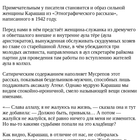
Примечательным у писателя становится и образ сильной
женщины Карашаш из «Этнографического рассказа»,
написанного в 1942 году.
Перед нами в нём предстаёт женщина-служанка из дремучего
и обветшалого внешне и внутренне аула тёре (аула
аристократов), вынужденная обслуживать скудоумных хозяев
во главе со старейшиной Атеке, в чём убеждаются три
молодых активиста, направленных в аул секретарём райкома
партии для проведения там работы по вступлению жителей
аула в колхоз.
Сатирическим содержанием наполняет Мусрепов этот
рассказ, показывая бездельников-мужчин, способных лишь
поддакивать аксакалу Атеке. Однако мудрую Карашаш мы
видим спокойно-ироничной, смело называющей вещи своими
именами.
«— Слава аллаху, я не жалуюсь на жизнь, — сказала она и тут
же добавила: — Должно быть, привыкла… А потом —
жалуйся не жалуйся, всё равно ничего для меня не изменится.
Но вы-то какими судьбами попали на это кладбище?
Как видно, Карашаш, в отличие от нас, не собиралась