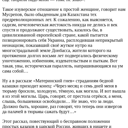
Такое изуверское отношение к простой женщине, говорит нам
Мусрепов, было обыденным для Казахстана тех
предреволюционных лет. К сожалению, как выясняется,
садизм, нечеловеческая жестокость никуда не делись и век
спустя и продолжают существовать, казалось бы, в
цивилизованной европейской стране, какой пытается
позиционировать себя Украина, расплодившая неприкрытый
неонацизм, показавший своё жуткое нутро на
многострадальной земле Донбасса, жители которого на
протяжении долгих восьми лет подвергались физическому
уничтожению, избиениям, издевательствам и пыткам. Вот
такая, увы, историческая параллель, напрашивающаяся на ум
сама собой…
Ну а в рассказе «Материнский гнев» страданиям бедной
казашки приходит конец: «Через месяц и семь дней меня в
тюрьму бросили, холодную, тёмную, как могила. И вот вышла
я из этой могилы. Царь, говорят, от престола отрёкся, а меня,
слышь, большевики освободили… Не знаю, что за люди.
Должно быть, хорошие, раз говорят, что теперь они извергов
да палачей в тюрьмы сажать будут…»
Этот рассказ, повествующий о бесправном положении
простых казахов в царской России, живших в нищете и