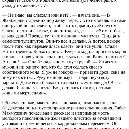
скрывать своего отношения к жителям аула Жанбырши, к
укладу их жизни. <…>
— Не знаю, вы слыхали или нет?.. — начала она. — В
Жанбырши с древних пор живут тёре… Это их земля. Но сами
они рукой не пошевелят, чтобы хоть царапнуть её плугом.
Считают, что и счастье, и достаток, и удача — всё им от бога,
свыше дано! Прежде тут с ними жили туленгуты. Тридцать
семейств туленгутов. Они-то всё и делали. А потом, вскоре
после того как переменилась власть, они все ушли. Стали
жить отдельно. Колхоз у них… Вчера я ходила пригнать коров
и видела: поля у них вспаханы, сеять начали. Разве плохо им?
А наши!.. — Она безнадёжно махнула рукой. — Из десяти
мужчин ни одного нет, кто бы стал седлать своего
собственного коня! Я уж не говорю — привезти дров, сена на
зиму накосить… Руку не поднимут — паршивую козу
зарезать. Даже если брюхо от голода совсем подведёт! Всё я
делаю. Я дочь туленгута. Вот, осталась с ними, с этими
живыми мертвецами».
Обличая старые, закостенелые порядки, помноженные на
бездеятельность и пустопорожние разглагольствования, Габит
Махмудович показывал в рассказе и непримиримость
молодого поколения, не желавшего плестись за отжившими
устоями и стремившегося к кардинальным переменам. Об
этих настроениях писатель говорит в последних строках этого