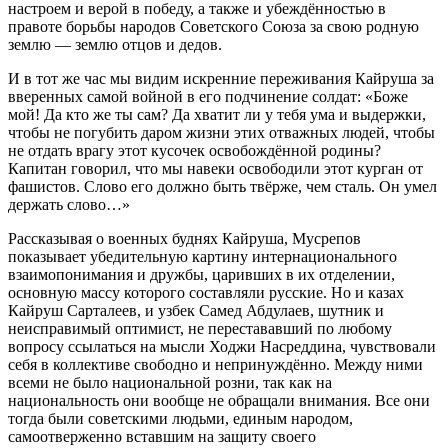
настроем и верой в победу, а также и убеждённостью в
правоте борьбы народов Советского Союза за свою родную
землю — землю отцов и дедов.
И в тот же час мы видим искренние переживания Кайруша за
вверенных самой войной в его подчинение солдат: «Боже
мой! Да кто же ты сам? Да хватит ли у тебя ума и выдержки,
чтобы не погубить даром жизни этих отважных людей, чтобы
не отдать врагу этот кусочек освобождённой родины?
Капитан говорил, что мы навеки освободили этот курган от
фашистов. Слово его должно быть твёрже, чем сталь. Он умел
держать слово…»
Рассказывая о военных буднях Кайруша, Мусрепов
показывает убедительную картину интернационального
взаимопонимания и дружбы, царивших в их отделении,
основную массу которого составляли русские. Но и казах
Кайруш Сарталеев, и узбек Самед Абдулаев, шутник и
неисправимый оптимист, не перестававший по любому
вопросу ссылаться на мысли Ходжи Насреддина, чувствовали
себя в коллективе свободно и непринуждённо. Между ними
всеми не было национальной розни, так как на
национальность они вообще не обращали внимания. Все они
тогда были советскими людьми, единым народом,
самоотверженно вставшим на защиту своего