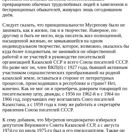
превращению обычных трудолюбивых людей в хамелеонов и
беспринципных обывателей, живущих лишь сегодняшним
днём.
Следует сказать, что принципиальности Мусрепову было не
занимать, как в жизни, так и в творчестве. Наверное, по-
другому и быть не могло, ведь писатель жил полноценной,
насыщенной жизнью, не замыкавшейся на одном
индивидуальном творчестве, которое, возможно, оказалось бы
куда более плодовитым, не занимайся он общественной
работой и не участвуй в руководстве писательской
организацией Казахской ССР и всего Союза писателей СССР.
Но разве мог он, член ВКП(б) с 1927 года, бывший активным
участником социалистических преобразований на родной
казахской земле, оставаться в стороне от литературных
процессов, происходивших в республике и стране? Нет,
конечно. Как не мог он и пренебречь доверием товарищей по
писательскому цеху, дважды, с 1956 по 1962-й и с 1964 по
1966 год, поручавших ему возглавлять Союз писателей
Казахстана, а с 1959 года к тому же работать и секретарём
правления Союза писателей СССР.
К сему добавим, что Мусрепов неоднократно избирался
депутатом Верховного Совета Казахской ССР, а с августа
1974-го по июль 1975-го был и его председателем. Также он