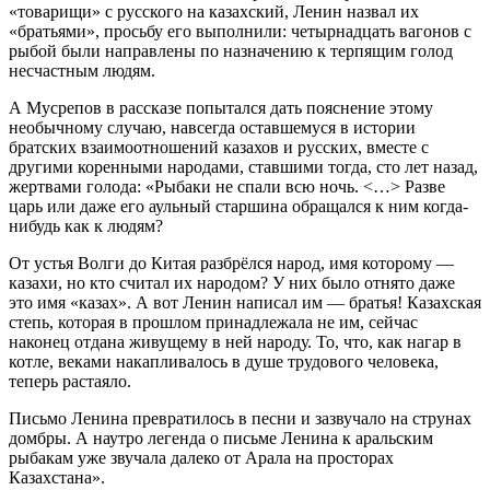
«товарищи» с русского на казахский, Ленин назвал их
«братьями», просьбу его выполнили: четырнадцать вагонов с
рыбой были направлены по назначению к терпящим голод
несчастным людям.
А Мусрепов в рассказе попытался дать пояснение этому
необычному случаю, навсегда оставшемуся в истории
братских взаимоотношений казахов и русских, вместе с
другими коренными народами, ставшими тогда, сто лет назад,
жертвами голода: «Рыбаки не спали всю ночь. <…> Разве
царь или даже его аульный старшина обращался к ним когда-
нибудь как к людям?
От устья Волги до Китая разбрёлся народ, имя которому —
казахи, но кто считал их народом? У них было отнято даже
это имя «казах». А вот Ленин написал им — братья! Казахская
степь, которая в прошлом принадлежала не им, сейчас
наконец отдана живущему в ней народу. То, что, как нагар в
котле, веками накапливалось в душе трудового человека,
теперь растаяло.
Письмо Ленина превратилось в песни и зазвучало на струнах
домбры. А наутро легенда о письме Ленина к аральским
рыбакам уже звучала далеко от Арала на просторах
Казахстана».