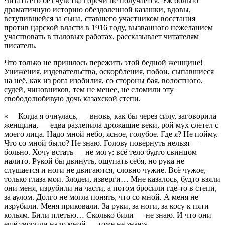
Читать его без чувства горечи не получается. Уж больно
драматичную историю обездоленной казашки, вдовы,
вступившейся за сына, ставшего участником восстания
против царской власти в 1916 году, вызванного нежеланием
участвовать в тыловых работах, рассказывает читателям
писатель.
Что только не пришлось пережить этой бедной женщине!
Унижения, издевательства, оскорбления, побои, сыпавшиеся
на неё, как из рога изобилия, со стороны бая, волостного,
судей, чиновников, тем не менее, не сломили эту
свободолюбивую дочь казахской степи.
«— Когда я очнулась, — вновь, как бы через силу, заговорила
женщина, — едва разлепила дрожащие веки, рой мух слетел с
моего лица. Надо мной небо, ясное, голубое. Где я? Не пойму.
Что со мной было? Не знаю. Голову повернуть нельзя —
больно. Хочу встать — не могу: всё тело будто свинцом
налито. Рукой бы двинуть, ощупать себя, но рука не
слушается и ноги не двигаются, словно чужие. Всё чужое,
только глаза мои. Злодеи, изверги… Мне казалось, будто взяли
они меня, изрубили на части, а потом бросили где-то в степи,
за аулом. Долго не могла понять, что со мной. А меня не
изрубили. Меня приковали. За руки, за ноги, за косу к пяти
кольям. Били плетью… Сколько били — не знаю. И что они
ещё творили надо мной — тоже не знаю».