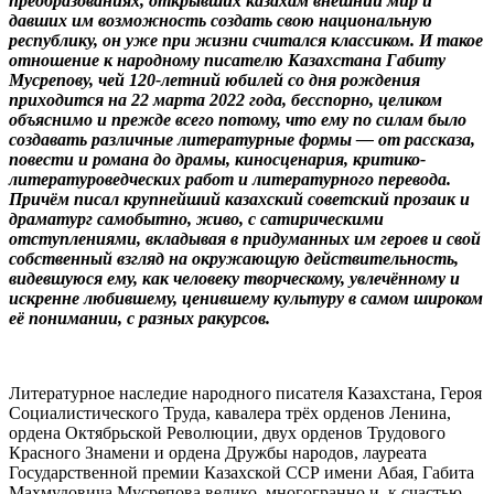
преобразованиях, открывших казахам внешний мир и
давших им возможность создать свою национальную
республику, он уже при жизни считался классиком. И такое
отношение к народному писателю Казахстана Габиту
Мусрепову, чей 120-летний юбилей со дня рождения
приходится на 22 марта 2022 года, бесспорно, целиком
объяснимо и прежде всего потому, что ему по силам было
создавать различные литературные формы — от рассказа,
повести и романа до драмы, киносценария, критико-
литературоведческих работ и литературного перевода.
Причём писал крупнейший казахский советский прозаик и
драматург самобытно, живо, с сатирическими
отступлениями, вкладывая в придуманных им героев и свой
собственный взгляд на окружающую действительность,
видевшуюся ему, как человеку творческому, увлечённому и
искренне любившему, ценившему культуру в самом широком
её понимании, с разных ракурсов.
Литературное наследие народного писателя Казахстана, Героя
Социалистического Труда, кавалера трёх орденов Ленина,
ордена Октябрьской Революции, двух орденов Трудового
Красного Знамени и ордена Дружбы народов, лауреата
Государственной премии Казахской ССР имени Абая, Габита
Махмудовича Мусрепова велико, многогранно и, к счастью,