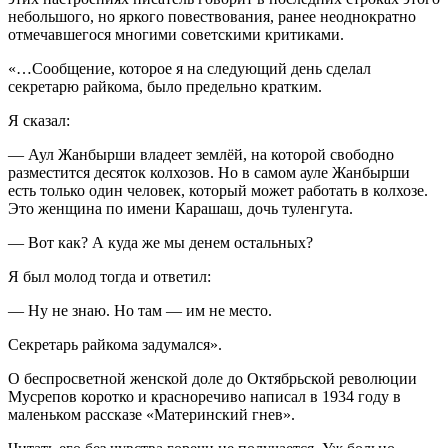
небольшого, но яркого повествования, ранее неоднократно
отмечавшегося многими советскими критиками.
«…Сообщение, которое я на следующий день сделал
секретарю райкома, было предельно кратким.
Я сказал:
— Аул Жанбырши владеет землёй, на которой свободно
разместится десяток колхозов. Но в самом ауле Жанбырши
есть только один человек, который может работать в колхозе.
Это женщина по имени Карашаш, дочь туленгута.
— Вот как? А куда же мы денем остальных?
Я был молод тогда и ответил:
— Ну не знаю. Но там — им не место.
Секретарь райкома задумался».
О беспросветной женской доле до Октябрьской революции
Мусрепов коротко и красноречиво написал в 1934 году в
маленьком рассказе «Материнский гнев».