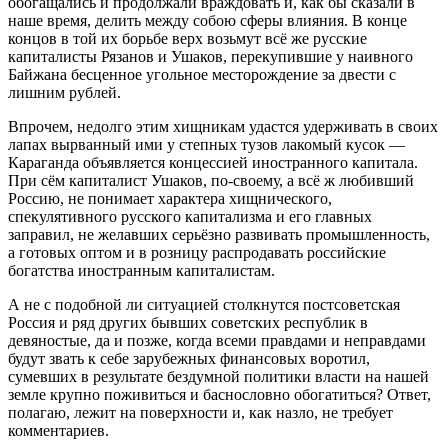
обогащались и продолжали враждовать и, как бы сказали в
наше время, делить между собою сферы влияния. В конце
концов в той их борьбе верх возьмут всё же русские
капиталисты Рязанов и Ушаков, перекупившие у наивного
Байжана бесценное угольное месторождение за двести с
лишним рублей.
Впрочем, недолго этим хищникам удастся удерживать в своих
лапах вырванный ими у степных тузов лакомый кусок —
Караганда объявляется концессией иностранного капитала.
При сём капиталист Ушаков, по-своему, а всё ж любивший
Россию, не понимает характера хищнического,
спекулятивного русского капитализма и его главных
заправил, не желавших серьёзно развивать промышленность,
а готовых оптом и в розницу распродавать российские
богатства иностранным капиталистам.
А не с подобной ли ситуацией столкнутся постсоветская
Россия и ряд других бывших советских республик в
девяностые, да и позже, когда всеми правдами и неправдами
будут звать к себе зарубежных финансовых воротил,
сумевших в результате бездумной политики власти на нашей
земле крупно поживиться и баснословно обогатиться? Ответ,
полагаю, лежит на поверхности и, как назло, не требует
комментариев.