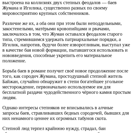
выстроена на коллизиях двух степных феодалов — баев
Жумана и Игилика, существенно разных по своему
мировосприятию крупных собственников.
Различие же их, а оба они при этом были неподдельными,
закостенелыми, матёрыми кровопийцами и рвачами,
заключалось в том, что Жуман оставался феодалом старого
типа, стремившимся удержать патриархальные порядки, а
Игилик, напротив, будучи более изворотливым, выступал уже
в качестве бая новой формации, пытавшегося использовать и
нововведения, способные укрепить его материальное
положение.
Борьба баев в романе получит своё новое продолжение после
того, как сородич Жумана, простодушный степной житель
Байжан, случайно обнаружит в степи богатейшее угольное
месторождение, первоначально используемое им для
бесплатной раздачи чудодейственного чёрного камня простым
людям.
Однако интересы степняков не вписывались в алчные
запросы баев, стравливавших бедных сородичей, бывших для
них ненамного ценнее их огромных табунов скота.
Степной люд терпел крайнюю нужду, страдал, баи