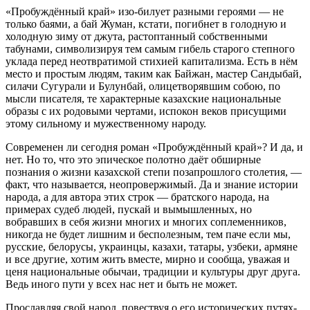
«Пробуждённый край» изо-билует разными героями — не
только баями, а бай Жуман, кстати, погибнет в голодную и
холодную зиму от джута, растоптанный собственными
табунами, символизируя тем самым гибель старого степного
уклада перед неотвратимой стихией капитализма. Есть в нём
место и простым людям, таким как Байжан, мастер Сандыбай,
силачи Сугурали и Булунбай, олицетворявшим собою, по
мысли писателя, те характерные казахские национальные
образы с их родовыми чертами, испокон веков присущими
этому сильному и мужественному народу.
Современен ли сегодня роман «Пробуждённый край»? И да, и
нет. Но то, что это эпическое полотно даёт обширные
познания о жизни казахской степи позапрошлого столетия, —
факт, что называется, неопровержимый. Да и знание истории
народа, а для автора этих строк — братского народа, на
примерах судеб людей, пускай и вымышленных, но
вобравших в себя жизни многих и многих соплеменников,
никогда не будет лишним и бесполезным, тем паче если мы,
русские, белорусы, украинцы, казахи, татары, узбеки, армяне
и все другие, хотим жить вместе, мирно и сообща, уважая и
ценя национальные обычаи, традиции и культуры друг друга.
Ведь иного пути у всех нас нет и быть не может.
Прославляя свой народ, повествуя о его исторических путях-