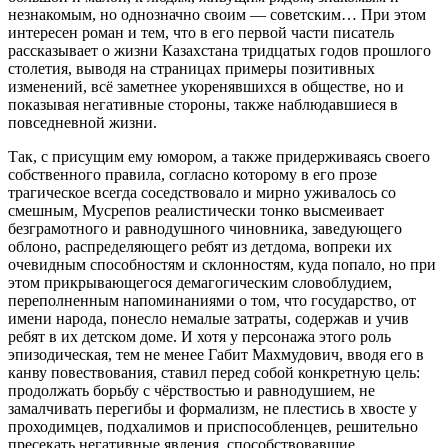
незнакомым, но однозначно своим — советским… При этом
интересен роман и тем, что в его первой части писатель
рассказывает о жизни Казахстана тридцатых годов прошлого
столетия, выводя на страницах примеры позитивных
изменений, всё заметнее укоренявшихся в обществе, но и
показывая негативные стороны, также наблюдавшиеся в
повседневной жизни.
Так, с присущим ему юмором, а также придерживаясь своего
собственного правила, согласно которому в его прозе
трагическое всегда соседствовало и мирно уживалось со
смешным, Мусрепов реалистически тонко высмеивает
безграмотного и равнодушного чиновника, заведующего
облоно, распределяющего ребят из детдома, вопреки их
очевидным способностям и склонностям, куда попало, но при
этом прикрывающегося демагогическим словоблудием,
переполненным напоминаниями о том, что государство, от
имени народа, понесло немалые затраты, содержав и учив
ребят в их детском доме. И хотя у персонажа этого роль
эпизодическая, тем не менее Габит Махмудович, вводя его в
канву повествования, ставил перед собой конкретную цель:
продолжать борьбу с чёрствостью и равнодушием, не
замалчивать перегибы и формализм, не плестись в хвосте у
проходимцев, подхалимов и приспособленцев, решительно
пресекать негативные явления, способствовавшие