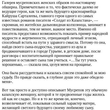
Галерея мусреповских женских образов по-настоящему
обширна. Примечательно и то, что фактически далеко не
ведущие герои, как та же мать будущего красноармейца
Кайруша Сарталеева, главного героя одного из самых
известных романов писателя «Солдат из Казахстана», —
скромная, но житейски дальновидная колхозница, занимает в
повествовании, тем не менее, важное место. Именно ей
писатель предоставил возможность показать пример народной
мудрости и жертвенности, отрицающей личный эгоизм,
способный встать на пути у здравого смысла. Потому-то она,
найдя своего сына-подростка, ушедшего из аула и
бродяжничавшего в городе Гурьеве, в детском доме, после
разговора с воспитательницей принимает правильное
решение и оставляет сына там учиться. «…Ты тут учись
хорошенько, — сказала она, целуя меня на прощанье.
Она была рассудительна и казалась совсем спокойной за мою
судьбу. По правде сказать, в глубине души это даже обидело
меня».
Вот так просто и доступно описывает Мусрепов эту обычную
казахскую женщину, которой в те предвоенные годы жилось
ой как не сладко. Но и в то же время он, конечно,
возвеличивает её, показывая сильный характер матери,
желающей светлого будущего своему любимому сыну.