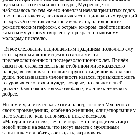
русской классической литературы, Мусрепов, что
наблюдалось по тем же его новеллам начала тридцатых годов
прошлого столетия, не отклонялся от национальных традиций
и форм. Он сочетал сюжетные коллизии, наполненные
романтическим пафосом, с острым юмором, свойственным
казахскому устному творчеству, прекрасно знакомому
молодому писателю.
Чёткое следование национальным традициям позволило ему
стать крупным летописцем казахской жизни
предреволюционных и послереволюционных лет. Причём
акцент он старался делать на глубинном мире казахского
народа, высвечивая те тонкие струны загадочной казахской
души, показывавшие человечность казахов, привыкших жить
в суровых условиях и нужде, которые, по логике вещей,
должны были бы их только озлоблять, но никак не делать
добрее.
Но тем и удивителен казахский народ, говорил Мусрепов в
своих произведениях, особенно женщины, олицетворявшие у
него зачастую, как, например, в цикле рассказов
«Материнский гнев», вечный образ матери-родительницы
новой жизни на земле, что могут вместе с мужчинами-
защитниками любить, сострадать, жертвовать…