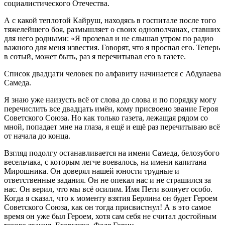
социалистического Отечества.
А с какой теплотой Кайруш, находясь в госпитале после того
тяжелейшего боя, размышляет о своих однополчанах, ставших
для него родными: «Я прозевал и не слышал утром по радио
важного для меня известия. Говорят, что я проспал его. Теперь
в сотый, может быть, раз я перечитывал его в газете.
Список двадцати человек по алфавиту начинается с Абдулаева
Самеда.
Я знаю уже наизусть всё от слова до слова и по порядку могу
перечислить все двадцать имён, кому присвоено звание Героя
Советского Союза. Но как только газета, лежащая рядом со
мной, попадает мне на глаза, я ещё и ещё раз перечитываю всё
от начала до конца.
Взгляд подолгу останавливается на имени Самеда, белозубого
весельчака, с которым легче воевалось, на имени капитана
Мирошника. Он доверял нашей юности трудные и
ответственные задания. Он не опекал нас и не страшился за
нас. Он верил, что мы всё осилим. Имя Пети волнует особо.
Когда я сказал, что к моменту взятия Берлина он будет Героем
Советского Союза, как он тогда присвистнул! А в это самое
время он уже был Героем, хотя сам себя не считал достойным