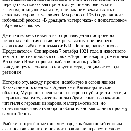
перепутьях, показывая при этом лучшие человеческие
качества, присущие казахам, привыкшим веками жить в
сложных, суровых условиях, Мусрепов в 1960 году написал
небольшой рассказ «В двадцать четыре часа» с подзаголовком
«Аральская быль».
Действительно, сюжет этого произведения построен на
реальных событиях, ставших результатом пришедшего
аральским рыбакам письма от В.И. Ленина, написанного
Председателем Совнаркома 7 октября 1921 года и известного
тем, что оно начиналось со слов «Дорогие товарищи!» и в нём
Владимир Ильич просил рыбаков помочь рыбой
голодающему Поволжью и другим страдающим от голода
регионам.
Историю эту, между прочим, незабытую в сегодняшнем
Казахстане и особенно в Аральске и Кызылординской
области, Мусрепов представил не строго публицистически, а
в оригинальном художественном обрамлении, познакомив
читателя с героями из народа, малограмотными, но
стремящимися делать добро и обязательно выполнить просьбу
самого Ленина.
Рыбаки, потрясённые письмом, где, как было ошибочно им
сказано, так как никто не смог правильно перевести слово