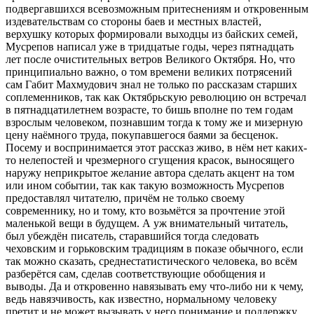
подвергавшихся всевозможным притеснениям и откровенным
издевательствам со стороны баев и местных властей,
верхушку которых формировали выходцы из байских семей,
Мусрепов написал уже в тридцатые годы, через пятнадцать
лет после очистительных ветров Великого Октября. Но, что
принципиально важно, о том времени великих потрясений
сам Габит Махмудович знал не только по рассказам старших
соплеменников, так как Октябрьскую революцию он встречал
в пятнадцатилетнем возрасте, то бишь вполне по тем годам
взрослым человеком, познавшим тогда к тому же и мизерную
цену наёмного труда, покупавшегося баями за бесценок.
Посему и воспринимается этот рассказ живо, в нём нет каких-
то нелепостей и чрезмерного сгущения красок, выносящего
наружу неприкрытое желание автора сделать акцент на том
или ином событии, так как такую возможность Мусрепов
предоставлял читателю, причём не только своему
современнику, но и тому, кто возьмётся за прочтение этой
маленькой вещи в будущем. А уж внимательный читатель,
был убеждён писатель, старавшийся тогда следовать
чеховским и горьковским традициям в показе обычного, если
так можно сказать, среднестатистического человека, во всём
разберётся сам, сделав соответствующие обобщения и
выводы. Да и откровенно навязывать ему что-либо ни к чему,
ведь навязчивость, как известно, нормальному человеку
претит и не может вызывать у него понимание и поддержку.