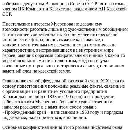
избирался депутатом Верховного Совета СССР пятого созыва,
членом ЦК Компартии Казахстана, академиком АН Казахской
ССР.
Писательские интересы Мусрепова не давали ему
возможности работать лишь над художественным обобщением
и типизацией современности. Его не менее интересовали
исторические факты, но опять же не как таковые, с
конкретным и точным их разъяснением, а их типические
характеристики, выстраивавшиеся на внутреннем мире
героев, бывших образами собирательными и лишь в какой-то
мере подсказанными писателю тогда, когда он изучал
жизненные пути реальных исторических фигур, оставивших
заметный след на казахской земле.
О жизни же старой, феодальной казахской степи XIX века (в
основу повествования положены реальные факты, связанные
с организацией и развитием угольного предприятия
Караганды в период с 1833 по 1905 год) и о зарождении
рабочего класса Мусрепов с большим художественным
накалом расскажет в знаменитом своём романе
«Пробуждённый край», написанном в 1953 году и порядком
подзабытом, надо признаться, в наши дни.
Основная конфликтная линия этого романа писателем была