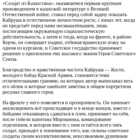
«Солдат из Казахстана», оказавшемся первым крупным
произведением в казахской литературе о Великой
Отечественной войне, ставил перед собой задачу показать
Кайруша в естественном личностном росте, с юных лет, когда
он предстаёт перед нами несмышлёнышем, лишь
постигающим окружающую социалистическую
действительность, а затем и тогда, когда на фронте, в районе
Керчи, он совершает подвиг, отбивая вражескую атаку на
одном из курганов, и Советское государство принимает
решение о присвоении ему высокого звания Героя Советского
Союза.
Благородство и нравственная чистота Кайруша — Кости,
молодого бойца Красной Армии, становятся теми
отличительными гранями, на которых автор выписывал весь
его облик и которые наиболее заметны в общем портретном
рисунке главного героя.
На фронте у него появляется и прозорливость. Он начинает
анализировать всё происходящее и в конце концов, вместе с
бойцами отказавшись сдаваться в плен, принимает на себя,
после гибели капитана Мирошника, командование
отделением, в котором вместе с ним остаётся всего пять
солдат, приходит к пониманию того, как сильны советские
солдаты своим коллективизмом, неиссякаемым душевным