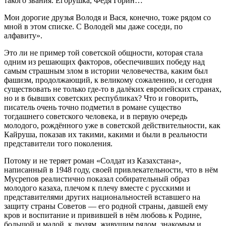
такого звания. Егорушка, Федя Горин…
Мои дорогие друзья Володя и Вася, конечно, тоже рядом со
мной в этом списке. С Володей мы даже соседи, по
алфавиту».
Это ли не пример той советской общности, которая стала
одним из решающих факторов, обеспечивших победу над
самым страшным злом в истории человечества, каким был
фашизм, продолжающий, к великому сожалению, и сегодня
существовать не только где-то в далёких европейских странах,
но и в бывших советских республиках? Что и говорить,
писатель очень точно подметил в романе существо
тогдашнего советского человека, и в первую очередь
молодого, рождённого уже в советской действительности, как
Кайруша, показав их такими, какими и были в реальности
представители того поколения.
Потому и не теряет роман «Солдат из Казахстана»,
написанный в 1948 году, своей привлекательности, что в нём
Мусрепов реалистично показал собирательный образ
молодого казаха, плечом к плечу вместе с русскими и
представителями других национальностей вставшего на
защиту страны Советов — его родной страны, давшей ему
кров и воспитание и привившей в нём любовь к Родине,
большой и малой, к людям, живущим рядом, знакомым и