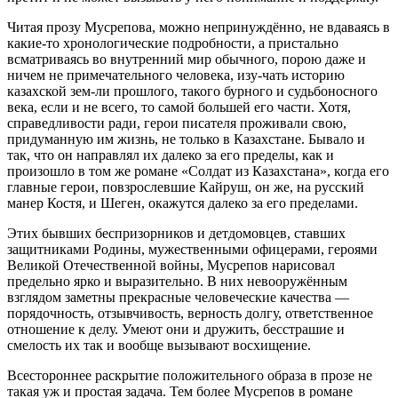
Читая прозу Мусрепова, можно непринуждённо, не вдаваясь в
какие-то хронологические подробности, а пристально
всматриваясь во внутренний мир обычного, порою даже и
ничем не примечательного человека, изу-чать историю
казахской зем-ли прошлого, такого бурного и судьбоносного
века, если и не всего, то самой большей его части. Хотя,
справедливости ради, герои писателя проживали свою,
придуманную им жизнь, не только в Казахстане. Бывало и
так, что он направлял их далеко за его пределы, как и
произошло в том же романе «Солдат из Казахстана», когда его
главные герои, повзрослевшие Кайруш, он же, на русский
манер Костя, и Шеген, окажутся далеко за его пределами.
Этих бывших беспризорников и детдомовцев, ставших
защитниками Родины, мужественными офицерами, героями
Великой Отечественной войны, Мусрепов нарисовал
предельно ярко и выразительно. В них невооружённым
взглядом заметны прекрасные человеческие качества —
порядочность, отзывчивость, верность долгу, ответственное
отношение к делу. Умеют они и дружить, бесстрашие и
смелость их так и вообще вызывают восхищение.
Всестороннее раскрытие положительного образа в прозе не
такая уж и простая задача. Тем более Мусрепов в романе