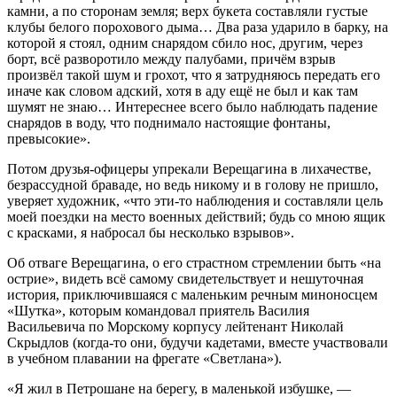
камни, а по сторонам земля; верх букета составляли густые
клубы белого порохового дыма… Два раза ударило в барку, на
которой я стоял, одним снарядом сбило нос, другим, через
борт, всё разворотило между палубами, причём взрыв
произвёл такой шум и грохот, что я затрудняюсь передать его
иначе как словом адский, хотя в аду ещё не был и как там
шумят не знаю… Интереснее всего было наблюдать падение
снарядов в воду, что поднимало настоящие фонтаны,
превысокие».
Потом друзья-офицеры упрекали Верещагина в лихачестве,
безрассудной браваде, но ведь никому и в голову не пришло,
уверяет художник, «что эти-то наблюдения и составляли цель
моей поездки на место военных действий; будь со мною ящик
с красками, я набросал бы несколько взрывов».
Об отваге Верещагина, о его страстном стремлении быть «на
острие», видеть всё самому свидетельствует и нешуточная
история, приключившаяся с маленьким речным миноносцем
«Шутка», которым командовал приятель Василия
Васильевича по Морскому корпусу лейтенант Николай
Скрыдлов (когда-то они, будучи кадетами, вместе участвовали
в учебном плавании на фрегате «Светлана»).
«Я жил в Петрошане на берегу, в маленькой избушке, —