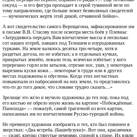
секунд — и его фигура пропадает в серой туманной мгле по
тому направлению, где больше лежит безмолвных свидетелей
— мученических жертв этой дикой, отчаянной бойни».
А вот свидетельство самого Верещагина, зафиксированное им
в письме В.В. Стасову после осмотра места боёв у Плевны:
«Затрудняюсь передать Вам впечатление массы в несколько
сот наших егерей, павших под Телишем и изуродованных
турками. На земле валялось десятка три-четыре, хотя и
раздетых догола, но не избитых; а в отдельных кучках,
прикрытых землёю, лежали тела, всячески избитые: у кого
перерезано горло или затылок, отрезан нос, уши, у некоторых
вырезаны куски кожи… некоторые в груди или в других
местах подожжены и обуглены. Когда этих несчастных
повыкопали из набросанной на них земли, то представилось
что-то до того дикое, что словами трудно сказать…»
Зрелище это жгло и мучило художника до тех пор, пока под
его кистью не обрело иную жизнь на картине «Побеждённые.
Панихида» — пожалуй, самой трагичной из всех картин,
написанных им по впечатлениям Русско-турецкой войны.
Не преминул художник изобразить и тех, кто был повинен в
зверствах: «Два ястреба. (Башибузуки)». Вот они, красавчики
— сидят, крепко стянутые ремнями, спиной к спине. Их взяли