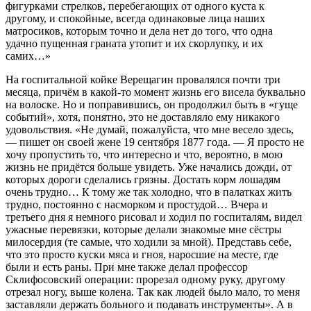
фигурками стрелков, перебегающих от одного куста к
другому, и спокойные, всегда одинаковые лица наших
матросиков, которым точно и дела нет до того, что одна
удачно пущенная граната утопит и их скорлупку, и их
самих…»
На госпитальной койке Верещагин провалялся почти три
месяца, причём в какой-то момент жизнь его висела буквально
на волоске. Но и поправившись, он продолжил быть в «гуще
событий», хотя, понятно, это не доставляло ему никакого
удовольствия. «Не думай, пожалуйста, что мне весело здесь,
— пишет он своей жене 19 сентября 1877 года. — Я просто не
хочу пропустить то, что интересно и что, вероятно, в мою
жизнь не придётся больше увидеть. Уже начались дожди, от
которых дороги сделались грязны. Достать корм лошадям
очень трудно… К тому же так холодно, что в палатках жить
трудно, постоянно с насморком и простудой… Вчера и
третьего дня я немного рисовал и ходил по госпиталям, видел
ужасные перевязки, которые делали знакомые мне сёстры
милосердия (те самые, что ходили за мной). Представь себе,
что это просто куски мяса и гноя, наросшие на месте, где
были и есть раны. При мне также делал профессор
Склифосовский операции: прорезал одному руку, другому
отрезал ногу, выше колена. Так как людей было мало, то меня
заставляли держать больного и подавать инструменты». А в