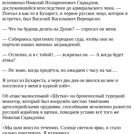
вспоминал Николай Илларионович Скрыдлов,
дослужившийся впоследствии до адмиральского чина. —
Поехал я как-то в Бухарест, и первое русское лицо, которое я
встретил, был Василий Васильевич Верещагин.
— Что ты будешь делать на Дунае? — спросил он меня.
— Собираюсь прогонять турецкие суда, чтобы они не
портили наших минных заграждений.
— Отлично, и я с тобой!.. — вскричал он. — А когда будет
атака?
— Не знаю, когда придётся, но ожидаем с часу на час…
Я уехал из Бухареста, а через два дня он явился ко мне и
поселился у меня в курной избе».
Об атаке малюсенькой «Шутки» на броненосный турецкий
монитор, который был вооружён шестью тяжёлыми
артиллерийскими орудиями, способными мгновенно разнести
русский кораблик в щепки, поведаем устами всё того же
Николая Скрыдлова:
«Мы шли вниз по течению. Солнце светило ярко, и стало
сильно пригревать. Я вздремнул.