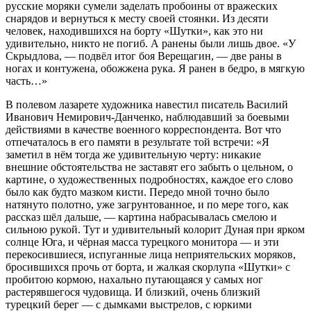
русские моряки сумели заделать пробоины от вражеских
снарядов и вернуться к месту своей стоянки. Из десяти
человек, находившихся на борту «Шутки», как это ни
удивительно, никто не погиб. А ранены были лишь двое. «У
Скрыдлова, — подвёл итог боя Верещагин, — две раны в
ногах и контужена, обожжена рука. Я ранен в бедро, в мягкую
часть…»
В полевом лазарете художника навестил писатель Василий
Иванович Немирович-Данченко, наблюдавший за боевыми
действиями в качестве военного корреспондента. Вот что
отпечаталось в его памяти в результате той встречи: «Я
заметил в нём тогда же удивительную черту: никакие
внешние обстоятельства не заставят его забыть о цельном, о
картине, о художественных подробностях, каждое его слово
было как будто мазком кисти. Передо мной точно было
натянуто полотно, уже загрунтованное, и по мере того, как
рассказ шёл дальше, — картина набрасывалась смелою и
сильною рукой. Тут и удивительный колорит Дуная при ярком
солнце Юга, и чёрная масса турецкого монитора — и эти
перекосившиеся, испуганные лица неприятельских моряков,
бросившихся прочь от борта, и жалкая скорлупа «Шутки» с
пробитою кормою, нахально путающаяся у самых ног
растерявшегося чудовища. И близкий, очень близкий
турецкий берег — с дымками выстрелов, с юркими