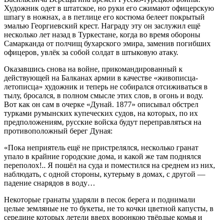
Художник одет в штатское, но руки его сжимают офицерскую
шпагу в ножнах, а в петлице его костюма белеет покрытый
эмалью Георгиевский крест. Награду эту он заслужил ещё
несколько лет назад в Туркестане, когда во время обороны
Самарканда от полчищ бухарского эмира, заменив погибших
офицеров, увлёк за собой солдат в штыковую атаку.
Оказавшись снова на войне, прикомандированный к
действующей на Балканах армии в качестве «живописца-
летописца» художник и теперь не собирался отсиживаться в
тылу, бросался, в полном смысле этих слов, в огонь и воду.
Вот как он сам в очерке «Дунай. 1877» описывал обстрел
турками румынских купеческих судов, на которых, по их
предположениям, русские войска будут переправляться на
противоположный берег Дуная:
«Пока неприятель ещё не пристрелялся, несколько гранат
упало в крайние городские дома, и какой же там поднялся
переполох!.. Я пошёл на суда и поместился на среднем из них,
наблюдать, с одной стороны, кутерьму в домах, с другой —
падение снарядов в воду…
Некоторые гранаты ударяли в песок берега и поднимали
целые земляные не то букеты, не то кочки цветной капусты, в
середине которых летели вверх воронкою твёрдые комья и