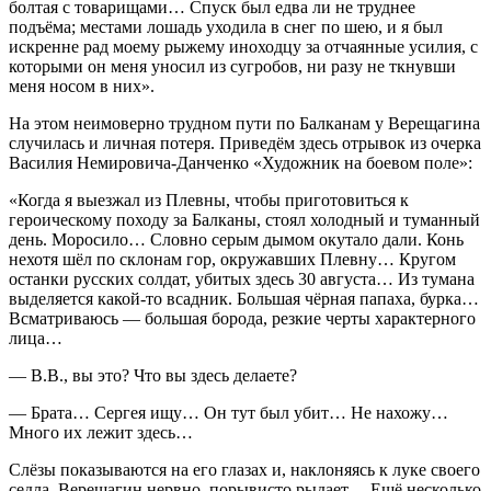
болтая с товарищами… Спуск был едва ли не труднее
подъёма; местами лошадь уходила в снег по шею, и я был
искренне рад моему рыжему иноходцу за отчаянные усилия, с
которыми он меня уносил из сугробов, ни разу не ткнувши
меня носом в них».
На этом неимоверно трудном пути по Балканам у Верещагина
случилась и личная потеря. Приведём здесь отрывок из очерка
Василия Немировича-Данченко «Художник на боевом поле»:
«Когда я выезжал из Плевны, чтобы приготовиться к
героическому походу за Балканы, стоял холодный и туманный
день. Моросило… Словно серым дымом окутало дали. Конь
нехотя шёл по склонам гор, окружавших Плевну… Кругом
останки русских солдат, убитых здесь 30 августа… Из тумана
выделяется какой-то всадник. Большая чёрная папаха, бурка…
Всматриваюсь — большая борода, резкие черты характерного
лица…
— В.В., вы это? Что вы здесь делаете?
— Брата… Сергея ищу… Он тут был убит… Не нахожу…
Много их лежит здесь…
Слёзы показываются на его глазах и, наклоняясь к луке своего
седла, Верещагин нервно, порывисто рыдает… Ещё несколько