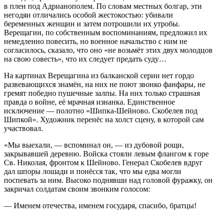
в плен под Адрианополем. По словам местных болгар, эти
негодяи отличались особой жестокостью: убивали
беременных женщин и затем потрошили их утробы.
Верещагин, по собственным воспоминаниям, предложил их
немедленно повесить, но военное начальство с ним не
согласилось, сказало, что оно «не возьмёт этих двух молодцов
на свою совесть», что их следует предать суду…
На картинах Верещагина из балканской серии нет гордо
развевающихся знамён, на них не поют звонко фанфары, не
гремят победно пушечные залпы. На них только страшная
правда о войне, её мрачная изнанка. Единственное
исключение — полотно «Шипка-Шейново. Скобелев под
Шипкой». Художник перенёс на холст сцену, в которой сам
участвовал.
«Мы выехали, — вспоминал он, — из дубовой рощи,
закрывавшей деревню. Войска стояли левым флангом к горе
Св. Николая, фронтом к Шейново. Генерал Скобелев вдруг
дал шпоры лошади и понёсся так, что мы едва могли
поспевать за ним. Высоко поднявши над головой фуражку, он
закричал солдатам своим звонким голосом:
— Именем отечества, именем государя, спасибо, братцы!