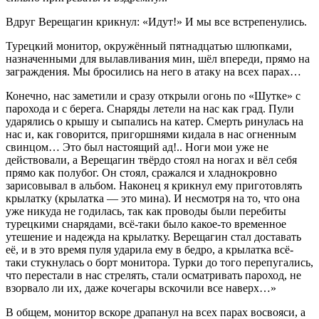
Вдруг Верещагин крикнул: «Идут!» И мы все встрепенулись.
Турецкий монитор, окружённый пятнадцатью шлюпками,
назначенными для вылавливания мин, шёл впереди, прямо на
заграждения. Мы бросились на него в атаку на всех парах…
Конечно, нас заметили и сразу открыли огонь по «Шутке» с
парохода и с берега. Снаряды летели на нас как град. Пули
ударялись о крышу и сыпались на катер. Смерть ринулась на
нас и, как говорится, пригоршнями кидала в нас огненным
свинцом… Это был настоящий ад!.. Ноги мои уже не
действовали, а Верещагин твёрдо стоял на ногах и вёл себя
прямо как полубог. Он стоял, сражался и хладнокровно
зарисовывал в альбом. Наконец я крикнул ему приготовлять
крылатку (крылатка — это мина). И несмотря на то, что она
уже никуда не годилась, так как проводы были перебиты
турецкими снарядами, всё-таки было какое-то временное
утешение и надежда на крылатку. Верещагин стал доставать
её, и в это время пуля ударила ему в бедро, а крылатка всё-
таки стукнулась о борт монитора. Турки до того перепугались,
что перестали в нас стрелять, стали осматривать пароход, не
взорвало ли их, даже кочегары вскочили все наверх…»
В общем, монитор вскоре драпанул на всех парах восвояси, а