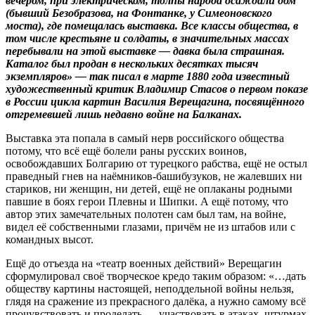
вечером, при электрическом, толпы народа осаждали дом
(бывший Безобразова, на Фонтанке, у Симеоновского
моста), где помещалась выставка. Все классы общества, в
том числе крестьяне и солдаты, в значительных массах
перебывали на этой выставке — давка была страшная.
Каталог был продан в нескольких десятках тысяч
экземпляров» — так писал в марте 1880 года известный
художественный критик Владимир Стасов о первом показе
в России цикла картин Василия Верещагина, посвящённого
отгремевшей лишь недавно войне на Балканах.
Выставка эта попала в самый нерв российского общества
потому, что всё ещё болели раны русских воинов,
освобождавших Болгарию от турецкого рабства, ещё не остыл
праведный гнев на наёмников-башибузуков, не жалевших ни
стариков, ни женщин, ни детей, ещё не оплаканы родными
павшие в боях герои Плевны и Шипки. А ещё потому, что
автор этих замечательных полотен сам был там, на войне,
видел её собственными глазами, причём не из штабов или с
командных высот.
Ещё до отъезда на «театр военных действий» Верещагин
сформулировал своё творческое кредо таким образом: «…дать
обществу картины настоящей, неподдельной войны нельзя,
глядя на сражение из прекрасного далёка, а нужно самому всё
прочувствовать и проделать — участвовать в атаках, штурмах,