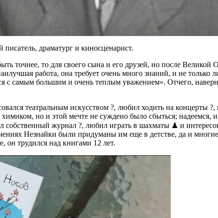
й писатель, драматург и киносценарист.
 быть точнее, то для своего сына и его друзей, но после Велико
наилучшая работа, она требует очень много знаний, и не только
ься с самым большим и очень теплым уважением». Отчего, навер
ался театральным искусством ?, любил ходить на концерты ?, пы
химиком, но и этой мечте не суждено было сбыться; надеемся, и 
л собственный журнал ?, любил играть в шахматы ♟ и интересов
ениях Незнайки были придуманы им еще в детстве, да и многие 
, он трудился над книгами 12 лет.