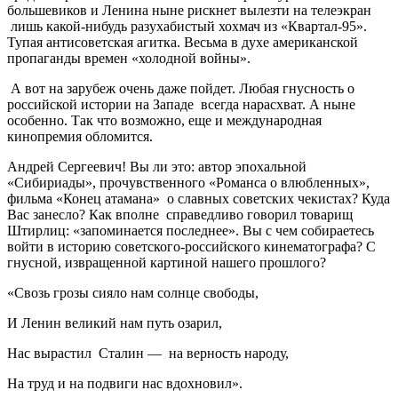
большевиков и Ленина ныне рискнет вылезти на телеэкран
лишь какой-нибудь разухабистый хохмач из «Квартал-95».
Тупая антисоветская агитка. Весьма в духе американской
пропаганды времен «холодной войны».
А вот на зарубеж очень даже пойдет. Любая гнусность о
российской истории на Западе всегда нарасхват. А ныне
особенно. Так что возможно, еще и международная
кинопремия обломится.
Андрей Сергеевич! Вы ли это: автор эпохальной
«Сибириады», прочувственного «Романса о влюбленных»,
фильма «Конец атамана» о славных советских чекистах? Куда
Вас занесло? Как вполне справедливо говорил товарищ
Штирлиц: «запоминается последнее». Вы с чем собираетесь
войти в историю советского-российского кинематографа? С
гнусной, извращенной картиной нашего прошлого?
«Свозь грозы сияло нам солнце свободы,
И Ленин великий нам путь озарил,
Нас вырастил Сталин — на верность народу,
На труд и на подвиги нас вдохновил».