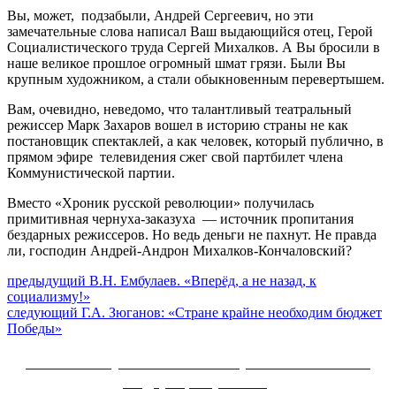
Вы, может, подзабыли, Андрей Сергеевич, но эти
замечательные слова написал Ваш выдающийся отец, Герой
Социалистического труда Сергей Михалков. А Вы бросили в
наше великое прошлое огромный шмат грязи. Были Вы
крупным художником, а стали обыкновенным перевертышем.
Вам, очевидно, неведомо, что талантливый театральный
режиссер Марк Захаров вошел в историю страны не как
постановщик спектаклей, а как человек, который публично, в
прямом эфире телевидения сжег свой партбилет члена
Коммунистической партии.
Вместо «Хроник русской революции» получилась
примитивная чернуха-заказуха — источник пропитания
бездарных режиссеров. Но ведь деньги не пахнут. Не правда
ли, господин Андрей-Андрон Михалков-Кончаловский?
Навигация
Предыдущий
предыдущий
В.Н. Ембулаев. «Вперёд, а не назад, к
пост:
социализму!»
по
Следующее
следующий
Г.А. Зюганов: «Стране крайне необходим бюджет
записям
сообщение:
Победы»
Сайт Коммунистической партии Российской
Федерации (КПРФ)