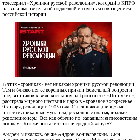
телесериал «Хроники русской революции», который в КПРФ
назвали омерзительной подделкой и гнусным извращением
российской истории.
В этих «хрониках» нет никакой хроники русской революции.
Там и близко нет ее коренных причин (земельный вопрос) и
предвестников в виде восстания на броненосце «Потемкин»,
расстрела мирного шествия к царю в «кровавое воскресенье»
9 января, революции 1905 года. Сплошняком дворцовые
интриги, шикарные мундиры, роскошные платья, подлые
революционеры. Все как обычно по западным антисоветским
лекалам. Кто же поставил этот очередной «опус»?
Андрей Михалков, он же Андрон Кончаловский. Сын
прославленного советского поэта Сергея Михалкова, автора