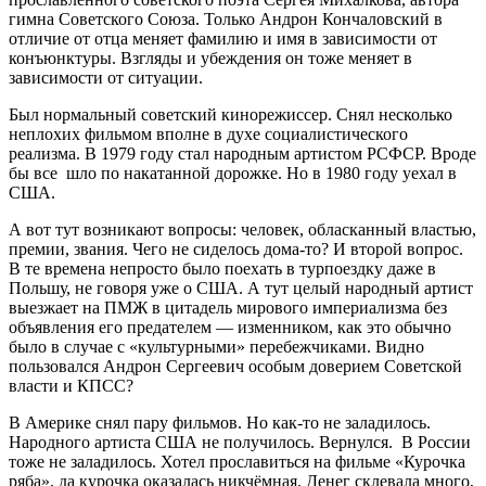
гимна Советского Союза. Только Андрон Кончаловский в
отличие от отца меняет фамилию и имя в зависимости от
конъюнктуры. Взгляды и убеждения он тоже меняет в
зависимости от ситуации.
Был нормальный советский кинорежиссер. Снял несколько
неплохих фильмом вполне в духе социалистического
реализма. В 1979 году стал народным артистом РСФСР. Вроде
бы все шло по накатанной дорожке. Но в 1980 году уехал в
США.
А вот тут возникают вопросы: человек, обласканный властью,
премии, звания. Чего не сиделось дома-то? И второй вопрос.
В те времена непросто было поехать в турпоездку даже в
Польшу, не говоря уже о США. А тут целый народный артист
выезжает на ПМЖ в цитадель мирового империализма без
объявления его предателем — изменником, как это обычно
было в случае с «культурными» перебежчиками. Видно
пользовался Андрон Сергеевич особым доверием Советской
власти и КПСС?
В Америке снял пару фильмов. Но как-то не заладилось.
Народного артиста США не получилось. Вернулся. В России
тоже не заладилось. Хотел прославиться на фильме «Курочка
ряба», да курочка оказалась никчёмная. Денег склевала много,