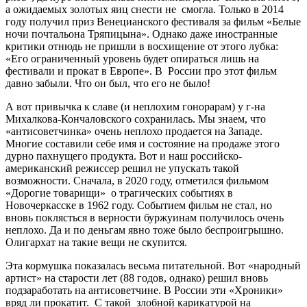
а ожидаемых золотых яиц снести не смогла. Только в 2014
году получил приз Венецианского фестиваля за фильм «Белые
ночи почтальона Тряпицына». Однако даже иностранные
критики отнюдь не пришли в восхищение от этого лубка:
«Его ограниченный уровень будет опираться лишь на
фестивали и прокат в Европе». В России про этот фильм
давно забыли. Что он был, что его не было!
А вот привычка к славе (и неплохим гонорарам) у г-на
Михалкова-Кончаловского сохранилась. Мы знаем, что
«антисоветчинка» очень неплохо продается на Западе.
Многие составили себе имя и состояние на продаже этого
дурно пахнущего продукта. Вот и наш российско-
американский режиссер решил не упускать такой
возможности. Сначала, в 2020 году, отметился фильмом
«Дорогие товарищи» о трагических событиях в
Новочеркасске в 1962 году. Событием фильм не стал, но
вновь поклясться в верности буржуинам получилось очень
неплохо. Да и по деньгам явно тоже было беспроигрышно.
Олигархат на такие вещи не скупится.
Эта кормушка показалась весьма питательной. Вот «народный
артист» на старости лет (88 годов, однако) решил вновь
подзаработать на антисоветчине. В России эти «Хроники»
вряд ли прокатит. С такой злобной карикатурой на