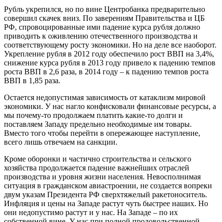
Рубль укрепился, но по вине Центробанка предварительно
совершил скачек вниз. По заверениям Правительства и ЦБ
РФ, спровоцированные ими падение курса рубля должно
приводить к оживлению отечественного производства и
соответствующему росту экономики. Но на деле все наоборот.
Укрепление рубля в 2012 году обеспечило рост ВВП на 3,4%,
снижение курса рубля в 2013 году привело к падению темпов
роста ВВП в 2,6 раза, в 2014 году – к падению темпов роста
ВВП в 1,85 раза.
Остается недопустимая зависимость от катаклизм мировой
экономики. У нас нагло конфисковали финансовые ресурсы, а
мы почему-то продолжаем платить какие-то долги и
поставляем Западу предельно необходимые им товары.
Вместо того чтобы перейти в опережающее наступление,
всего лишь отвечаем на санкции.
Кроме оборонки и частично строительства и сельского
хозяйства продолжается падение важнейших отраслей
производства и уровня жизни населения. Невосполнимая
ситуация в гражданском авиастроении, не создается вопреки
двум указам Президента РФ сверхтяжелый ракетоноситель.
Инфляция и цены на Западе растут чуть быстрее наших. Но
они недопустимо растут и у нас. На Западе – по их
собственной вине. У нас при полной продовольственной