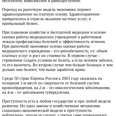
бесплатное, комплексное и равнодоступное.
Переход на рыночную модель экономики перевел
здравоохранение на платную основу. Здравоохранение
превратилось в отрасль оказания частных услуг, в
прибыльный бизнес.
При плановом хозяйстве и бесплатной медицине в основе
оценки работы медицинских учреждений и работников
лежала профилактика болезней и эффективность лечения.
При рыночной экономике основа оценки работы
медицинского учреждения – его рентабельность, т.е. объем
платных услуг и рост их стоимости. В первом случае –
стремление создать условия не болеть, а если человек заболел,
то его вылечить. Во втором случае чем больше больных и чем
дольше они болеют, тем выше заработок врача.
Среди 50 стран Европы Россия к 2003 году оказалась на
позорном 1-м месте по смертности от болезней систем
кровообращения, на 2-м – по онкологическим заболеваниям,
на 4-м – от заболевания туберкулезом.
Преступность есть в любом государстве и при любой модели
развития. Но одни законы и хозяйственные механизмы
социально-экономической модели к преступности
нейтральны, другие ее глушат, а третьи сами провоцируют