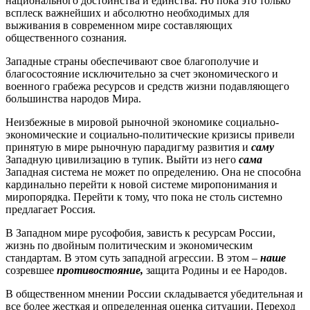
национального достоинства и единства. Но пока это только
всплеск важнейших и абсолютно необходимых для
выживания в современном мире составляющих
общественного сознания.
Западные страны обеспечивают свое благополучие и
благосостояние исключительно за счет экономического и
военного грабежа ресурсов и средств жизни подавляющего
большинства народов Мира.
Неизбежные в мировой рыночной экономике социально-
экономические и социально-политические кризисы привели
принятую в мире рыночную парадигму развития и
саму
Западную цивилизацию в тупик. Выйти из него
сама
Западная система не может по определению. Она не способна
кардинально перейти к новой системе миропонимания и
миропорядка. Перейти к тому, что пока не столь системно
предлагает Россия.
В Западном мире русофобия, зависть к ресурсам России,
жизнь по двойным политическим и экономическим
стандартам. В этом суть западной агрессии. В этом –
наше
созревшее
противостояние,
защита Родины и ее Народов.
В общественном мнении России складывается убедительная и
все более жесткая и определенная оценка ситуации. Переход