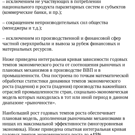
– исключением не участвующих в потреблении
национального продукта паразитарных систем и субъектов
(коммерческие банки, и пр.);
– сокращением непроизводительных сил общества
(менеджеры и т.д.);
– исключением из производственной и финансовой сфер
частной сверхприбыли и вывоза за рубеж финансовых и
материальных ресурсов.
Ниже приведена интегральная кривая зависимости годовых
темпов экономического роста от соотношения рыночных и
плановых механизмов в производстве ВВП и в
промышленности. Она построена по точкам математической
обработки статистики динамики темпов экономического
роста (падения) и роста (падения) производства важнейших
отраслей промышленности стран, социально-экономическая
модель которых находилась в тот или иной период в данном
диапазоне «рыночности».
Наибольший рост годовых темпов роста обеспечивает
плановая модель, дополненная рыночными механизмами в
нишах их максимальной эффективности (многоуровневая
экономика). Ниже приведена опытная интегральная кривая
годовых темпов экономического роста до
+15%
,