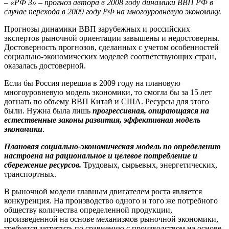
– «РФ 3» – прогноз автора в 2008 году динамики ВВП РФ в
случае перехода в 2009 году РФ на многоуровневую экономику.
Прогнозы динамики ВВП зарубежных и российских
экспертов рыночной ориентации завышены и недостоверны.
Достоверность прогнозов, сделанных с учетом особенностей
социально-экономических моделей соответствующих стран,
оказалась достоверной.
Если бы Россия перешла в 2009 году на плановую
многоуровневую модель экономики, то смогла бы за 15 лет
догнать по объему ВВП Китай и США. Ресурсы для этого
были. Нужна была лишь
прогрессивная, опирающаяся на
естественные законы развития, эффективная модель
экономики
.
Плановая социально-экономическая модель по определению
настроена на рациональное и целевое потребление и
сбережение ресурсов.
Трудовых, сырьевых, энергетических,
транспортных.
В рыночной модели главным двигателем роста является
конкуренция. На производство одного и того же потребного
обществу количества определенной продукции,
произведенной на основе механизмов рыночной экономики,
требуется затратить по сравнению с производством на основе