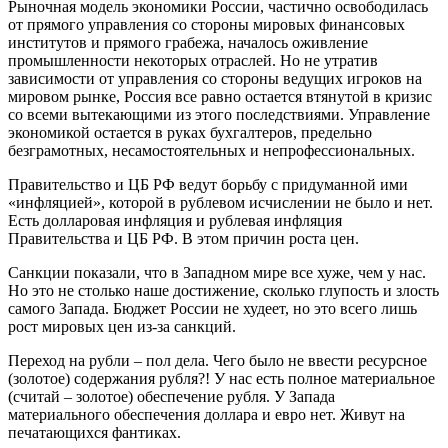
Рыночная модель экономики России, частично освободилась
от прямого управления со стороны мировых финансовых
институтов и прямого грабежа, началось оживление
промышленности некоторых отраслей. Но не утратив
зависимости от управления со стороны ведущих игроков на
мировом рынке, Россия все равно остается втянутой в кризис
со всеми вытекающими из этого последствиями. Управление
экономикой остается в руках бухгалтеров, предельно
безграмотных, несамостоятельных и непрофессиональных.
Правительство и ЦБ РФ ведут борьбу с придуманной ими
«инфляцией», которой в рублевом исчислении не было и нет.
Есть долларовая инфляция и рублевая инфляция
Правительства и ЦБ РФ. В этом причин роста цен.
Санкции показали, что в Западном мире все хуже, чем у нас.
Но это не столько наше достижение, сколько глупость и злость
самого Запада. Бюджет России не худеет, но это всего лишь
рост мировых цен из-за санкций.
Переход на рубли – пол дела. Чего было не ввести ресурсное
(золотое) содержания рубля?! У нас есть полное материальное
(считай – золотое) обеспечение рубля. У Запада
материального обеспечения доллара и евро нет. Живут на
печатающихся фантиках.