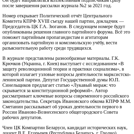
Он будет направляться коллективным подписчикам сразу
после завершения рассылки журнала №2 за 2021 год.
Номер открывает Политический отчёт Центрального
Комитета КПРФ XVIII съезду нашей партии, докладчик —
Председатель ЦК Г.А. Зюганов. В следующем номере будут
опубликованы решения главного партийного форума. Всё это
поможет партийным пропагандистам и агитаторам
организовать партийную и комсомольскую учёбу, вести
разъяснительную работу среди трудящихся.
В журнале представлены разнообразные материалы. Г.К.
Крючков (Украина, г. Киев) выступает с исследованием «В
защиту революционной теории и практики социализма», в
которой излагает узловые вопросы деятельности марксистско-
ленинской партии. Депутат Государственной думы Ю.П.
Синельщиков предлагает статью «Лукавый мираж: что
скрывается за конституционной реформой». Автор
рассматривает ключевые вопросы современного российского
законодательства. Секретарь Ивановского обкома КПРФ М.М.
Сметанин рассказывает об уроках деятельности первого в
России Иваново-Вознесенского общегородского Совета
рабочих депутатов.
Член ЦК Компартии Беларуси, кандидат исторических наук,
доцент В.Е. Егорычев (Республика Беларусь, г. Гродно)