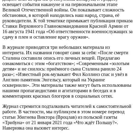
освещает события накануне и на первоначальном этапе
Великой Отечественной войны. Он показывает сложность
обстановки, в которой находились наш народ, страна, её
руководители. К той тематике примыкает публикация приказа
Ставки Верховного Главнокомандования Красной Армии от
16 августа 1941 года «Об ответственности военнослужащих за
сдачу в плен и оставление врагу оружия».
В журнале приводятся три небольших материала из
интернета. Их названия говорят сами за себя: «После смерти
Сталина составили опись его личных вещей. Предлагаю
ознакомиться с этим «богатством»; «Современным «золотым
детям» и не снилось: приёмного сына Сталина ранило 24
раза»; «Известный рок-музыкант Фил Коллинз спас и увёз в
Англию памятник Энгельсу, который на Украине
осквернили». Эти материалы также могут быть использованы
нашими пропагандистами и агитаторами в беседах и в
комментариях красных блогеров в социальных сетях.
Журнал стремится подталкивать читателей к самостоятельной
работе. В частности, мы публикуем в этом номере перевод
статьи Збигнева Виктора (Вроцлав) из польской газеты
«Трибуна» от 21 января 2021 года «Что ждёт Польшу?».
Наверняка она вызовет интерес.