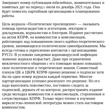
Завершает номер публикация юбилейных, знаменательных и
памятных дат на период с июля по декабрь 2021 года. Она
будет помогать партийным организациям в планировании
работы.
Цель журнала «Политическое просвещение» — оказывать
помощь пропагандистам и агитаторам, лекторам и
докладчикам, журналистам и блогерам. Издание рассчитано
на актив КПРФ, на коммунистов и комсомольцев,
работающих над повышением своего идейно-теоретического
уровня, занимающихся политическим самообразованием. Мы
всегда готовы к укреплению контактов с организациями
РУСО. В условиях пандемии коронавирусной инфекции
значение журнала возрастает. Даже при ограничении
межличностного общения с его помощью можно повышать
свои политические и теоретические знания. Совместный
пленум ЦК и ЦКРК КПРФ принял решение о подписке хотя
бы на один номер журнала каждой первички. Многие
парторганизации успешно реализуют это решение. Но его
надо выполнять повсеместно, постоянно следить за
подпиской, держать её на контроле, распространять издание
среди молодых коммунистов и комсомольцев, сторонников и
сочувствующих КПРФ. Только через чтение и изучение
марксистско-ленинской литературы можно стать настоящим
коммунистом.