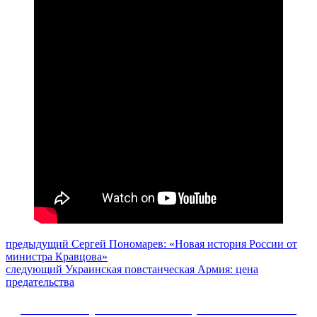
Навигация
Предыдущий
предыдущий
Сергей Пономарев: «Новая история России от
пост:
министра Кравцова»
по
Следующее
следующий
Украинская повстанческая Армия: цена
записям
сообщение:
предательства
Сайт Коммунистической партии Российской