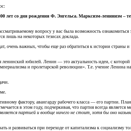
ос:
200 лет со дня рождения Ф. Энгельса. Марксизм-ленинизм – 
рассматриваемому вопросу у вас была возможность ознакомитьс
я лишь на некоторых тезисах доклада.
ат, очень важных, чтобы еще раз обратиться к истории страны 
ся ленинский юбилей. Ленин — это актуальность идеи, с которо
 империализма и пролетарской революции». Т.е. учение Ленина 
дачи.
ме.
тивному фактору, авангарду рабочего класса — его партии. Пла
тмечается в этом году, подчеркивая, что партия всегда является
 является партией и вообще ничего не стоит, хотя бы оно назы
вать и развиваться при переходе от капитализма к социализму т