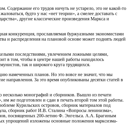
. Содержание его трудов ничуть не устарело, это не какой-то
ловаться, будто у нас «нет теории», а смелее доставать с
арства», другие классические произведения Маркса и
одная конкуренция, прославляемая буржуазными экономистами
тва и распределения на плановой основе может поднять людей
тяжелыми последствиями, увлечением ложными целями,
тоит в том, чтобы в центре нашей работы находилось
унистов, так и широкого круга трудящихся.
цию намеченных планов. Но это вовсе не значит, что мы
гие направления. За это время опубликованы десятки статей в
ло несколько монографий и сборников. Вышло из печати
 им же подготовлен и сдан в печать второй том этой работы.
роблеме Курильских островов, сборник материалов под
ула, сборник работ И.В. Сталина «Вопросы ленинизма»,
лов, посвященных 200-летию Ф. Энгельса. А.А. Брагиным
ьных упрощений изложены основные положения марксизма-