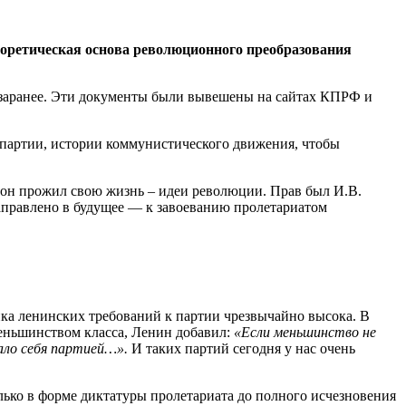
теоретическая основа революционного преобразования
я заранее. Эти документы были вывешены на сайтах КПРФ и
и партии, истории коммунистического движения, чтобы
й он прожил свою жизнь – идеи революции. Прав был И.В.
направлено в будущее — к завоеванию пролетариатом
нка ленинских требований к партии чрезвычайно высока. В
 меньшинством класса, Ленин добавил:
«Если меньшинство не
вало себя партией…».
И таких партий сегодня у нас очень
олько в форме диктатуры пролетариата до полного исчезновения