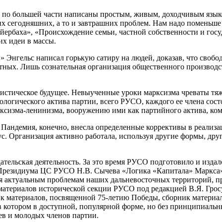
 по большей части написаны простым, живым, доходчивым языком
х сегодняшних, а то и завтрашних проблем. Нам надо поменьше жа
ербаха», «Происхождение семьи, частной собственности и госуд
их идеи в массы.
 Энгельс написал горькую сатиру на людей, доказав, что своб
тных. Лишь сознательная организация общественного производс
иалистическое будущее. Невыученные уроки марксизма чреваты 
еологического актива партии, всего РУСО, каждого ее члена сос
ксизма-ленинизма, вооружению ими как партийного актива, комм
. Пандемия, конечно, внесла определенные коррективы в реализа
ус. Организация активно работала, используя другие формы, дру
дательская деятельность. За это время РУСО подготовило и изда
а Президиума ЦС РУСО Н.В. Сычева «Логика «Капитала» Маркса»,
ая актуальным проблемам наших дальневосточных территорий, п
 материалов исторической секции РУСО под редакцией В.Я. Грос
к материалов, посвященной 75-летию Победы, сборник материа
 в котором в доступной, популярной форме, но без принципиал
ев и молодых членов партии.