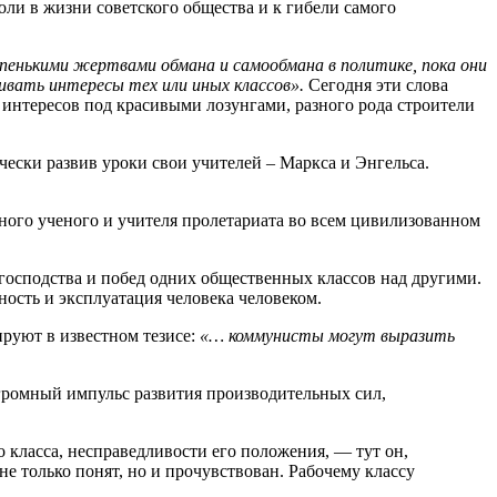
оли в жизни советского общества и к гибели самого
упенькими жертвами обмана и самообмана в политике, пока они
ивать интересы тех или иных классов».
Сегодня эти слова
 интересов под красивыми лозунгами, разного рода строители
чески развив уроки свои учителей – Маркса и Энгельса.
ьного ученого и учителя пролетариата во всем цивилизованном
 господства и побед одних общественных классов над другими.
ность и эксплуатация человека человеком.
руют в известном тезисе:
«… коммунисты могут выразить
огромный импульс развития производительных сил,
о класса, несправедливости его положения, — тут он,
е только понят, но и прочувствован. Рабочему классу