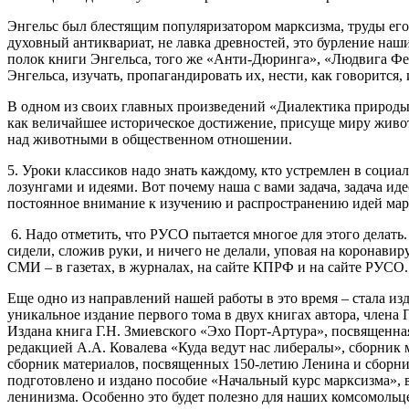
Энгельс был блестящим популяризатором марксизма, труды его
духовный антиквариат, не лавка древностей, это бурление наши
полок книги Энгельса, того же «Анти-Дюринга», «Людвига Фей
Энгельса, изучать, пропагандировать их, нести, как говорится, 
В одном из своих главных произведений «Диалектика природы»
как величайшее историческое достижение, присуще миру живо
над животными в общественном отношении.
5. Уроки классиков надо знать каждому, кто устремлен в соц
лозунгами и идеями. Вот почему наша с вами задача, задача ид
постоянное внимание к изучению и распространению идей мар
6. Надо отметить, что РУСО пытается многое для этого делать
сидели, сложив руки, и ничего не делали, уповая на коронавир
СМИ – в газетах, в журналах, на сайте КПРФ и на сайте РУСО.
Еще одно из направлений нашей работы в это время – стала из
уникальное издание первого тома в двух книгах автора, член
Издана книга Г.Н. Змиевского «Эхо Порт-Артура», посвященн
редакцией А.А. Ковалева «Куда ведут нас либералы», сборник
сборник материалов, посвященных 150-летию Ленина и сборни
подготовлено и издано пособие «Начальный курс марксизма»,
ленинизма. Особенно это будет полезно для наших комсомольц