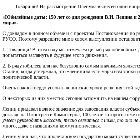
Товарищи! На рассмотрение Пленума вынесен один вопр
«Юбилейные даты: 150 лет со дня рождения В.И. Ленина и 
мира».
С докладом в полном объеме и с проектом Постановления по 
РУСО. Поэтому разрешите мне в своем выступлении остановитс
1. Товарищи! В этом году мы отмечаем целый ряд юбилейных д
попытаться заглянуть в будущее этого движения.
2. В ряду юбилеев для нас безусловно самым значимым являет
Сталин, когда утверждал, что «ленинизм есть марксизм эпохи
политической власти.
Очень важно твердо усвоить ленинские уроки решения этой за
О некоторых из них уместно сегодня вспомнить на нашем фору
Ленин придавал важное значение для завоевания власти субъек
докладе на II конгрессе Коминтерна, 100-летие которого тоже о
умеет руководить массами, тесно связаться с ними, то оно не
много, даже с названиями коммунистическая.
Ленин учил нас, что пролетарское государство может существо