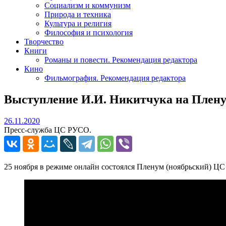
Социализм и коммунизм
Природа и техника
Культура и религия
Философия и психология
Творчество
Книги
Романы и повести. Рекомендация редактора
Кино
Фильмография. Рекомендация редактора
Выступление И.И. Никитчука на Пле
26.11.2020
26.11.2020
Пресс-служба ЦС РУСО.
25 ноября в режиме онлайн состоялся Пленум (ноябрьский) Ц