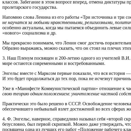
классов. Забегание в этом вопросе вперед, отмена диктатуры 
пролетарского государства.
Напомню слова Ленина из его работы «Три источника и три со
не научатся за любыми нравственными, религиозными, политич
особенно актуальны, когда мы пытаемся объединить левые силы
«нового» социализма и др.
Мы прекрасно понимаем, что Ленин смог достичь поразительных
Образно выражаясь, можно сказать, что он стоял на плечах эти
3. Наш Пленум посвящен и 200-летию одного из учителей В.И.
мире остаются современными и востребованными.
Энгельс вместе с Марксом первые показали, что вся история —
И это будет продолжаться до тех пор, пока не исчезнут причин
Уже в «Манифесте Коммунистической партии» отношение к час
свою теорию одним положением: уничтожение частной собст
Практически это было решено в СССР. Освобождение человека 
обеспечившего небывалый взлет достижений во всех сферах жи
4. Ф. Энгельс, наверное, справедливо называл себя «второй ск
безусловно, был первой скрипкой. Можно даже утверждать, что
посвящена одна из лучших его работ «Положение рабочего кла