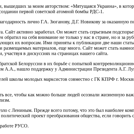
ги, вышедших за моим авторством: «Мятущаяся Украина», в котор
создании первой советской атомной бомбы РДС-1.
годарность лично Г.А. Зюганову, Д.Г. Новикову за оказанную п
 Сайт активно заработал. Он может стать серьезным подспорьем
обратил на себя внимание не только у нас в стране, но и за ру
ующих их вопросам. Ими приняты к публикации две наши стать
сти размещаемых материалов, еще много. Сайт может стать намно
и, участвуя в дискуссиях на страницах нашего сайта.
братской Белоруссии в их борьбе с попыткой контрреволюционн
м А.А., нашло поддержку у Администрации Президента А.Г. Лу
елей школы молодых марксистов совместно с ГК КПРФ г. Москвы
ь все, чтобы как можно больше людей осознали жизненную важн
лизм.
езло с Лениным. Прежде всего потому, что это был наиболее ко
олитический проект преобразования общества, если говорить со
 работе РУСО.