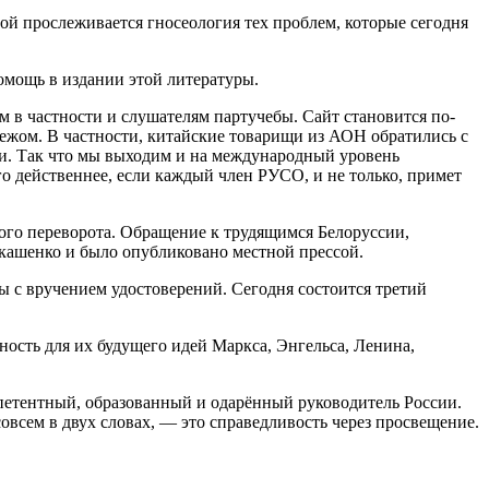
ой прослеживается гносеология тех проблем, которые сегодня
омощь в издании этой литературы.
 в частности и слушателям партучебы. Сайт становится по-
бежом. В частности, китайские товарищи из АОН обратились с
и. Так что мы выходим и на международный уровень
го действеннее, если каждый член РУСО, и не только, примет
ого переворота. Обращение к трудящимся Белоруссии,
кашенко и было опубликовано местной прессой.
 с вручением удостоверений. Сегодня состоится третий
ость для их будущего идей Маркса, Энгельса, Ленина,
мпетентный, образованный и одарённый руководитель России.
всем в двух словах, — это справедливость через просвещение.