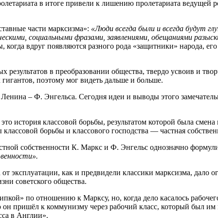
пролетариата в итоге привели к лишению пролетариата ведущей р
ставные части марксизма»:
«Люди всегда были и всегда будут гл
ескими, социальными фразами, заявлениями, обещаниями разыск
, когда вдруг появляются разного рода «защитники» народа, его
 результатов в преобразовании общества, твердо усвоив и твор
х гигантов, поэтому мог видеть дальше и больше.
 Ленина – Ф. Энгельса. Сегодня идеи и выводы этого замечател
 это история классовой борьбы, результатом которой была смена
ы классовой борьбы и классового господства — частная собствен
тной собственности К. Маркс и Ф. Энгельс однозначно формули
венности».
от эксплуатации, как и предвидели классики марксизма, дало 
зни советского общества.
рипкой» по отношению к Марксу, но, когда дело касалось рабочег
 он пришёл к коммунизму через рабочий класс, который был им н
сса в Англии».