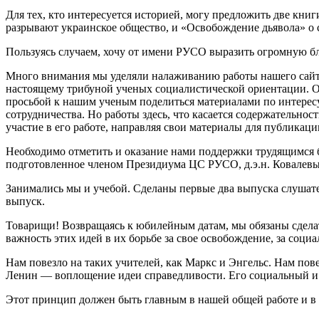
Для тех, кто интересуется историей, могу предложить две кни
разрывают украинское общество, и «Освобождение дьявола» о 
Пользуясь случаем, хочу от имени РУСО выразить огромную бла
Много внимания мы уделяли налаживанию работы нашего сайта.
настоящему трибуной ученых социалистической ориентации. Он 
просьбой к нашим ученым поделиться материалами по интерес
сотрудничества. Но работы здесь, что касается содержательно
участие в его работе, направляя свои материалы для публикаци
Необходимо отметить и оказание нами поддержки трудящимся 
подготовленное членом Президиума ЦС РУСО, д.э.н. Ковалевы
Занимались мы и учебой. Сделаны первые два выпуска слушат
выпуск.
Товарищи! Возвращаясь к юбилейным датам, мы обязаны сделат
важность этих идей в их борьбе за свое освобождение, за социа
Нам повезло на таких учителей, как Маркс и Энгельс. Нам пов
Ленин — воплощение идеи справедливости. Его социальный и п
Этот принцип должен быть главным в нашей общей работе и в