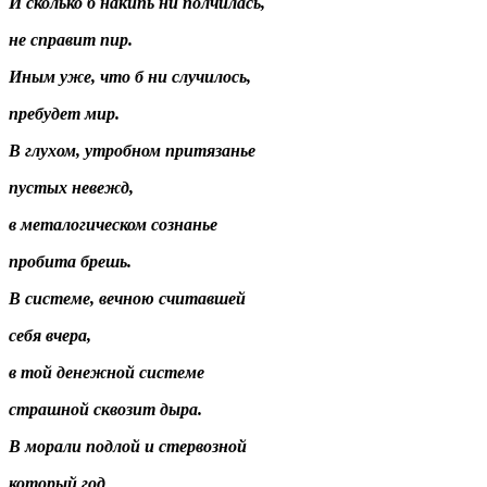
И сколько б накипь ни полчилась,
не справит пир.
Иным уже, что б ни случилось,
пребудет мир.
В глухом, утробном притязанье
пустых невежд,
в металогическом сознанье
пробита брешь.
В системе, вечною считавшей
себя вчера,
в той денежной системе
страшной сквозит дыра.
В морали подлой и стервозной
который год