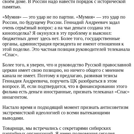
своём доме. В России надо навести порядок с исторической
памятью.
«Мумия» — это удар не по партии. «Мумия» — это удар по
России, по будущему России. Геннадий Андреевич задал
очень серьёзный вопрос: а на чьи деньги создана эта
киноподелка? Я окунулся в эту проблему и выяснил:
бюджетных денег здесь нет. Более того, государственные
органы, администрация президента не имеют отношения к
этой поделке. Это частная позиция руководителей телеканала
«Спас».
Более того, я уверен, что и руководство Русской православной
церкви имеет свою позицию, но ничего общего с мнением
канала не имеет. Поэтому я предлагаю, развивая тезисы
Геннадия Андреевича, поручить ЦК разобраться в этом
вопросе. И, если подтвердится, что в финансировании этого
фильма есть деньги иностранные, признать телеканал «Спас»
иноагентом.
Настало время и подходящий момент признать антисоветизм
экстремистской идеологией со всеми вытекающими
выводами.
Товарищи, мы встречались с секретарями сибирских
партийных организаций. Я имею полномочия сегодня