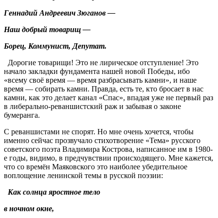
Геннадий Андреевич Зюганов —
Наш добрый товарищ —
Борец, Коммунист, Депутат.
Дорогие товарищи! Это не лирическое отступление! Это
начало закладки фундамента нашей новой Победы, ибо
«всему своё время — время разбрасывать камни», и наше
время — собирать камни. Правда, есть те, кто бросает в нас
камни, как это делает канал «Спас», впадая уже не первый раз
в либерально-реваншистский раж и забывая о законе
бумеранга.
С реваншистами не спорят. Но мне очень хочется, чтобы
именно сейчас прозвучало стихотворение «Тема» русского
советского поэта Владимира Кострова, написанное им в 1980-
е годы, видимо, в предчувствии происходящего. Мне кажется,
что со времён Маяковского это наиболее убедительное
воплощение ленинской темы в русской поэзии:
Как солнца яростное тело
в ночном окне,