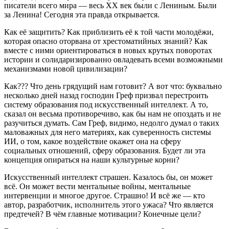
писатели всего мира — весь XX век были с Лениным. Были
за Ленина! Сегодня эта правда открывается.
Как её защитить? Как приблизить её к той части молодёжи,
которая опасно оторвана от хрестоматийных знаний? Как
вместе с ними ориентироваться в новых крутых поворотах
истории и солидаризированно овладевать всеми возможными
механизмами новой цивилизации?
Как??? Что день грядущий нам готовит? А вот что: буквально
несколько дней назад господин Греф призвал перестроить
систему образования под искусственный интеллект. А то,
сказал он весьма противоречиво, как бы нам не опоздать и не
разучиться думать. Сам Греф, видимо, недолго думал о таких
маловажных для него материях, как суверенность системы
ИИ, о том, какое воздействие окажет она на сферу
социальных отношений, сферу образования. Будет ли эта
концепция опираться на наши культурные корни?
Искусственный интеллект страшен. Казалось бы, он может
всё. Он может вести ментальные войны, ментальные
интервенции и многое другое. Страшно! И всё же — кто
автор, разработчик, исполнитель этого ужаса? Что является
предтечей? В чём главные мотивации? Конечные цели?