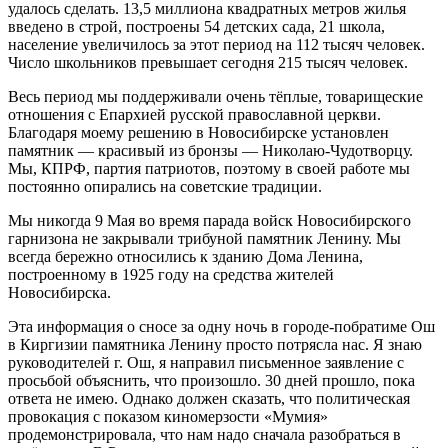
удалось сделать. 13,5 миллиона квадратных метров жилья
введено в строй, построены 54 детских сада, 21 школа,
население увеличилось за этот период на 112 тысяч человек.
Число школьников превышает сегодня 215 тысяч человек.
Весь период мы поддерживали очень тёплые, товарищеские
отношения с Епархией русской православной церкви.
Благодаря моему решению в Новосибирске установлен
памятник — красивый из бронзы — Николаю-Чудотворцу.
Мы, КПРФ, партия патриотов, поэтому в своей работе мы
постоянно опирались на советские традиции.
Мы никогда 9 Мая во время парада войск Новосибирского
гарнизона не закрывали трибуной памятник Ленину. Мы
всегда бережно относились к зданию Дома Ленина,
построенному в 1925 году на средства жителей
Новосибирска.
Эта информация о сносе за одну ночь в городе-побратиме Ош
в Киргизии памятника Ленину просто потрясла нас. Я знаю
руководителей г. Ош, я направил письменное заявление с
просьбой объяснить, что произошло. 30 дней прошло, пока
ответа не имею. Однако должен сказать, что политическая
провокация с показом киномерзости «Мумия»
продемонстрировала, что нам надо сначала разобраться в