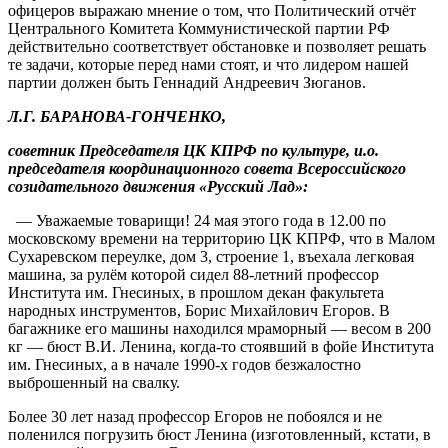
офицеров выражаю мнение о том, что Политический отчёт
Центрального Комитета Коммунистической партии РФ
действительно соответствует обстановке и позволяет решать
те задачи, которые перед нами стоят, и что лидером нашей
партии должен быть Геннадий Андреевич Зюганов.
Л.Г. БАРАНОВА-ГОНЧЕНКО,
советник Председателя ЦК КПРФ по культуре, и.о.
председателя координационного совета Всероссийского
созидательного движения «Русский Лад»:
— Уважаемые товарищи! 24 мая этого года в 12.00 по
московскому времени на территорию ЦК КПРФ, что в Малом
Сухаревском переулке, дом 3, строение 1, въехала легковая
машина, за рулём которой сидел 88-летний профессор
Института им. Гнесиных, в прошлом декан факультета
народных инструментов, Борис Михайлович Егоров. В
багажнике его машины находился мраморный — весом в 200
кг — бюст В.И. Ленина, когда-то стоявший в фойе Института
им. Гнесиных, а в начале 1990-х годов безжалостно
выброшенный на свалку.
Более 30 лет назад профессор Егоров не побоялся и не
поленился погрузить бюст Ленина (изготовленный, кстати, в