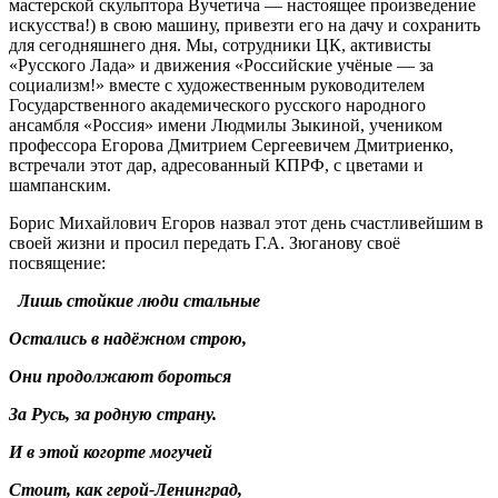
мастерской скульптора Вучетича — настоящее произведение
искусства!) в свою машину, привезти его на дачу и сохранить
для сегодняшнего дня. Мы, сотрудники ЦК, активисты
«Русского Лада» и движения «Российские учёные — за
социализм!» вместе с художественным руководителем
Государственного академического русского народного
ансамбля «Россия» имени Людмилы Зыкиной, учеником
профессора Егорова Дмитрием Сергеевичем Дмитриенко,
встречали этот дар, адресованный КПРФ, с цветами и
шампанским.
Борис Михайлович Егоров назвал этот день счастливейшим в
своей жизни и просил передать Г.А. Зюганову своё
посвящение:
Лишь стойкие люди стальные
Остались в надёжном строю,
Они продолжают бороться
За Русь, за родную страну.
И в этой когорте могучей
Стоит, как герой-Ленинград,