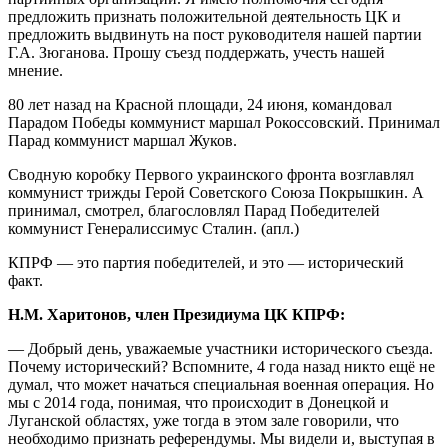
предложить признать положительной деятельность ЦК и
предложить выдвинуть на пост руководителя нашей партии
Г.А. Зюганова. Прошу съезд поддержать, учесть нашей
мнение.
80 лет назад на Красной площади, 24 июня, командовал
Парадом Победы коммунист маршал Рокоссовский. Принимал
Парад коммунист маршал Жуков.
Сводную коробку Первого украинского фронта возглавлял
коммунист трижды Герой Советского Союза Покрышкин. А
принимал, смотрел, благословлял Парад Победителей
коммунист Генералиссимус Сталин. (апл.)
КПРФ — это партия победителей, и это — исторический
факт.
Н.М. Харитонов, член Президиума ЦК КПРФ:
— Добрый день, уважаемые участники исторического съезда.
Почему исторический? Вспомните, 4 года назад никто ещё не
думал, что может начаться специальная военная операция. Но
мы с 2014 года, понимая, что происходит в Донецкой и
Луганской областях, уже тогда в этом зале говорили, что
необходимо признать референдумы. Мы видели и, выступая в