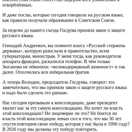
оскорблённых.
И даже послы, которые сегодня говорили на русском языке,
как правило получали образование в Советском Союзе.
За неделю до нашего съезда Госдума приняла закон о защите
русского языка.
Геннадий Андреевич, вы помните книгу «Русский стержень
державы», которую разослали в правительство, всем
губернаторам, министрам. У меня тогда, как руководителя
аппарата фракции, раскалился телефон. В чём только
Зюганова не обвиняли: «великодержавный шовинист» и так
далее. Ополчилась вся либеральная братия.
А теперь Володин, председатель Госдумы, говорит: это
замечательно, что мы приняли закон о защите русского языка
и надо было сделать это раньше.
Нас сегодня призывали к консолидации, даже президент
хвалит нас за эту самую консолидацию. Но хочет ли власть
этой консолидации? Не лицемерие ли это? Не боится ли
власть этой консолидации левых сил и того, что мы 30 лет
спустя повторим свою победу, которая у нас была в 1996 году?
В 2026 году мы должны эту победу повторить.