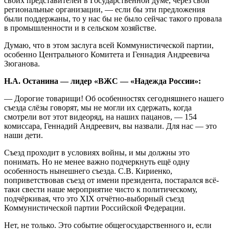
своих представителей в Государственной думе, через свои
региональные организации, — если бы эти предложения
были поддержаны, то у нас бы не было сейчас такого провала
в промышленности и в сельском хозяйстве.
Думаю, что в этом заслуга всей Коммунистической партии,
особенно Центрального Комитета и Геннадия Андреевича
Зюганова.
Н.А. Останина — лидер «ВЖС — «Надежда России»:
— Дорогие товарищи! Об особенностях сегодняшнего нашего
съезда слёзы говорят, мы не могли их сдержать, когда
смотрели вот этот видеоряд, на наших пацанов, — 154
комиссара, Геннадий Андреевич, вы назвали. Для нас — это
наши дети.
Съезд проходит в условиях войны, и мы должны это
понимать. Но не менее важно подчеркнуть ещё одну
особенность нынешнего съезда. С.В. Кириенко,
поприветствовав съезд от имени президента, постарался всё-
таки свести наше мероприятие чисто к политическому,
подчёркивая, что это ХIХ отчётно-выборный съезд
Коммунистической партии Российской Федерации.
Нет, не только. Это событие общегосударственного и, если