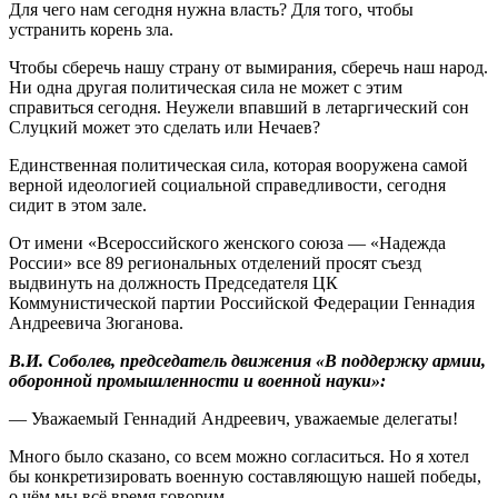
Для чего нам сегодня нужна власть? Для того, чтобы
устранить корень зла.
Чтобы сберечь нашу страну от вымирания, сберечь наш народ.
Ни одна другая политическая сила не может с этим
справиться сегодня. Неужели впавший в летаргический сон
Слуцкий может это сделать или Нечаев?
Единственная политическая сила, которая вооружена самой
верной идеологией социальной справедливости, сегодня
сидит в этом зале.
От имени «Всероссийского женского союза — «Надежда
России» все 89 региональных отделений просят съезд
выдвинуть на должность Председателя ЦК
Коммунистической партии Российской Федерации Геннадия
Андреевича Зюганова.
В.И. Соболев, председатель движения «В поддержку армии,
оборонной промышленности и военной науки»:
— Уважаемый Геннадий Андреевич, уважаемые делегаты!
Много было сказано, со всем можно согласиться. Но я хотел
бы конкретизировать военную составляющую нашей победы,
о чём мы всё время говорим.