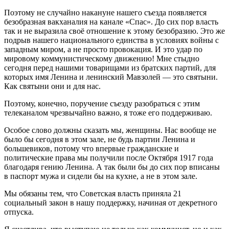
Поэтому не случайно накануне нашего съезда появляется
безобразная вакханалия на канале «Спас». До сих пор власть
так и не выразила своё отношение к этому безобразию. Это же
подрыв нашего национального единства в условиях войны с
западным миром, а не просто провокация. И это удар по
мировому коммунистическому движению! Мне стыдно
сегодня перед нашими товарищами из братских партий, для
которых имя Ленина и ленинский Мавзолей — это святыни.
Как святыни они и для нас.
Поэтому, конечно, поручение съезду разобраться с этим
телеканалом чрезвычайно важно, я тоже его поддерживаю.
Особое слово должны сказать мы, женщины. Нас вообще не
было бы сегодня в этом зале, не будь партии Ленина и
большевиков, потому что впервые гражданские и
политические права мы получили после Октября 1917 года
благодаря гению Ленина. А так были бы до сих пор вписаны
в паспорт мужа и сидели бы на кухне, а не в этом зале.
Мы обязаны тем, что Советская власть приняла 21
социальный закон в нашу поддержку, начиная от декретного
отпуска.