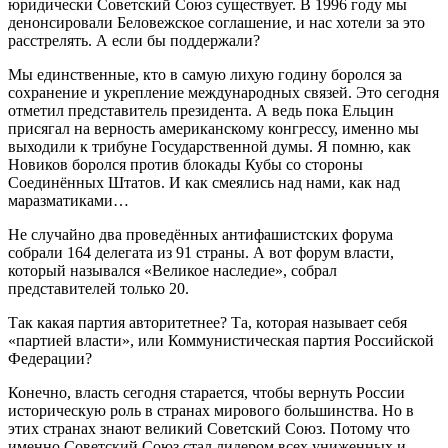
юридически Советский Союз существует. В 1996 году мы
денонсировали Беловежское соглашение, и нас хотели за это
расстрелять. А если бы поддержали?
Мы единственные, кто в самую лихую годину боролся за
сохранение и укрепление международных связей. Это сегодня
отметил представитель президента. А ведь пока Ельцин
присягал на верность американскому конгрессу, именно мы
выходили к трибуне Государственной думы. Я помню, как
Новиков боролся против блокады Кубы со стороны
Соединённых Штатов. И как смеялись над нами, как над
маразматиками…
Не случайно два проведённых антифашистских форума
собрали 164 делегата из 91 страны. А вот форум власти,
который назывался «Великое наследие», собрал
представителей только 20.
Так какая партия авторитетнее? Та, которая называет себя
«партией власти», или Коммунистическая партия Российской
Федерации?
Конечно, власть сегодня старается, чтобы вернуть России
историческую роль в странах мирового большинства. Но в
этих странах знают великий Советский Союз. Потому что
именно Советский Союз стал лидером всех униженных и