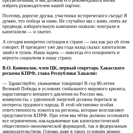
преувеличивая, и мы должны его рекомендовать вновь
избрать руководителем нашей партии.
Поэтому, дорогие друзья, участники исторического съезда! Я
думаю, что победа за нами. Не случайно мы с вами, опять же
предвидя, избирательную кампанию назвали: поиграли в
капитализм — и хватит.
А сегодня конкретно ситуация в стране — она как раз об этом
говорит. И президент уже два года назад сказал: капитализм
зашёл в тупик. Наша задача — навсегда его похоронить и
вернуть социализм в нашу страну.
В.О. Коновалов, член ЦК, первый секретарь Хакасского
рескома КПРФ, глава Республики Хакасия:
— Здравствуйте, уважаемые товарищи! В год 80-летия
Великой Победы в условиях глобального мирового кризиса,
нарастающего внешнего давления на Россию мы,
коммунисты, с удвоенной энергией должны бороться за
интересы трудового народа. В этой обстановке особая
ответственность ложится на регионы, которые возглавляют
представители КПРФ. При этом мы чётко должны осознавать
все ограничения, накладываемые как капиталистической
общественно-экономической формацией, так и федеральным
законодательством. Однако даже в таких условиях можно