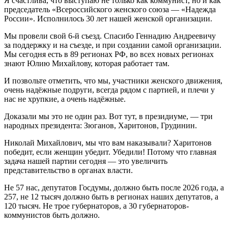
Я счастлива, что выступаю не только как коммунист, но и как
председатель «Всероссийского женского союза — «Надежда
России». Исполнилось 30 лет нашей женской организации.
Мы провели свой 6-й съезд. Спасибо Геннадию Андреевичу
за поддержку и на съезде, и при создании самой организации.
Мы сегодня есть в 89 регионах РФ, во всех новых регионах
знают Юлию Михайлову, которая работает там.
И позвольте отметить, что мы, участники женского движения,
очень надёжные подруги, всегда рядом с партией, и плечи у
нас не хрупкие, а очень надёжные.
Доказали мы это не один раз. Вот тут, в президиуме, — три
народных президента: Зюганов, Харитонов, Грудинин.
Николай Михайлович, мы что вам наказывали? Харитонов
победит, если женщин убедит. Убедили! Потому что главная
задача нашей партии сегодня — это увеличить
представительство в органах власти.
Не 57 нас, депутатов Госдумы, должно быть после 2026 года, а
257, не 12 тысяч должно быть в регионах наших депутатов, а
120 тысяч. Не трое губернаторов, а 30 губернаторов-
коммунистов быть должно.