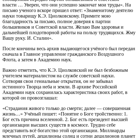
власти … Уверен, что они успешно закончат мои труды». На
письмо ученого вскоре пришел ответ: «Знаменитому деятелю
науки товарищу К.Э. Циолковскому. Примите мою
благодарность за письмо, полное доверия к партии
большевиков и Советской власти. Желаю Вам здоровья и
дальнейшей плодотворной работы на пользу трудящихся. Жму
Вашу руку. И. Сталин».
После кончины весь архив выдающегося учёного был передан
сначала в Главное управление гражданского Воздушного
Флота, а затем в Академию наук.
Важно отметить, что К.Э. Циолковский не был безбожным
учителем материалистом на службе советской науки.
Сотворяя свои гениальные открытия, он не забывал
истинного Творца неба и земли. В архиве Российской
Академии наук сохранилась характеристика своих работ, в
которой он провозглашал:
«Страдания живого только до смерти; далее — совершенная
жизнь…» Учёный пишет: «Понятие о Боге тройственно: 1.
Бог есть причина вселенной. 2. Бог есть президент высшей
организации высших существ в космосе. Трудно себе
представить всё богатство этой организации. Миллиарды
млечных путей, децилионы солнц и сотни децилионов планет