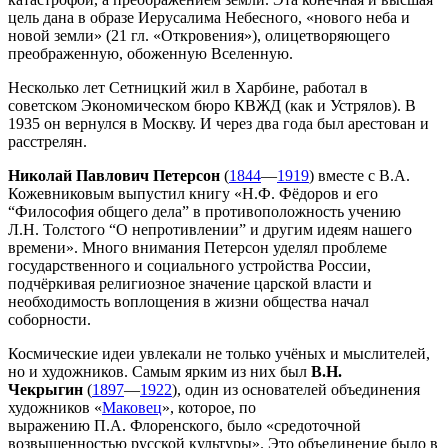
цель дана в образе Иерусалима Небесного, «нового неба и
новой земли» (21 гл. «Откровения»), олицетворяющего
преображенную, обоженную Вселенную.
Несколько лет Сетницкий жил в Харбине, работал в
советском Экономическом бюро КВЖД (как и Устрялов). В
1935 он вернулся в Москву. И через два года был арестован и
расстрелян.
Николай Павлович Петерсон
(
1844
—
1919
) вместе с В.А.
Кожевниковым выпустил книгу «Н.Ф. Фёдоров и его
“Философия общего дела” в противоположность учению
Л.Н. Толстого “О непротивлении” и другим идеям нашего
времени». Много внимания Петерсон уделял проблеме
государственного и социального устройства России,
подчёркивая религиозное значение царской власти и
необходимость воплощения в жизни общества начал
соборности.
Космические идеи увлекали не только учёных и мыслителей,
но и художников. Самым ярким из них был
В.Н.
Чекрыгин
(
1897
—
1922
), один из основателей объединения
художников «
Маковец
», которое, по
выражению П.А. Флоренского, было «средоточной
возвышенностью русской культуры». Это объединение было в