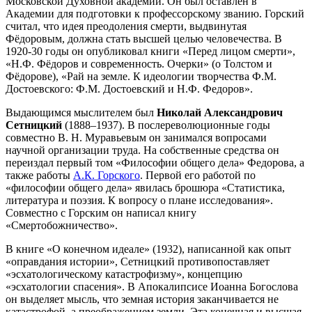
Московской Духовной академии. Он был оставлен в
Академии для подготовки к профессорскому званию. Горский
считал, что идея преодоления смерти, выдвинутая
Фёдоровым, должна стать высшей целью человечества. В
1920-30 годы он опубликовал книги «Перед лицом смерти»,
«Н.Ф. Фёдоров и современность. Очерки» (о Толстом и
Фёдорове), «Рай на земле. К идеологии творчества Ф.М.
Достоевского: Ф.М. Достоевский и Н.Ф. Федоров».
Выдающимся мыслителем был
Николай Александрович
Сетницкий
(1888–1937). В послереволюционные годы
совместно В. Н. Муравьевым он занимался вопросами
научной организации труда. На собственные средства он
переиздал первый том «Философии общего дела» Федорова, а
также работы
А.К. Горского
. Первой его работой по
«философии общего дела» явилась брошюра «Статистика,
литература и поэзия. К вопросу о плане исследования».
Совместно с Горским он написал книгу
«Смертобожничество».
В книге «О конечном идеале» (1932), написанной как опыт
«оправдания истории», Сетницкий противопоставляет
«эсхатологическому катастрофизму», концепцию
«эсхатологии спасения». В Апокалипсисе Иоанна Богослова
он выделяет мысль, что земная история заканчивается не
катастрофой, а преображением земли. Эта конечная и высшая