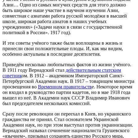
Азии… Одно из самых могучих средств для этого должно
быть широкое наше участие в научном изучении Азии,
совместная с азиатами работа русской молодёжи в высшей
школе, широкая работа азиатов в наших учебных
учреждениях» («Задачи науки в связи с государственной
политикой в России». 1917 год).
И эти советы учёного также были воплощены в жизнь и
принесли свои положительные плоды. И, как мы видим,
особенно актуальны в последние десятилетия.
Приведём несколько любопытных фактов из жизни учёного.
В 1911 году Вернадский стал
действительным статским
советник
ом. В 1912 – академиком Императорской Санкт-
Петербургской Академии наук. В 1917 – товарищем министра
просвещения во
Временном правительств
е. Некоторое время
он входил в руководство партии кадетов, но в мае 1918 года
вышел из неё. В Академии наук СССР Владимир Иванович
был председателем нескольких комиссий.
Сразу после революции он переехал в Киев, но украинского
гражданства не принял. Стал основателем Украинской
Академии наук, но при этом выступал против украинизации.
Вернадский называл сочинение националиста Грушевского
«язычием», призывал сохранять единство Русского мира,