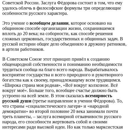
Советской России. Заслуга Фёдорова состоит в том, что ему
удалось облечь в философские формулы три определяющие
особенности русского характера.
Это учение о
всеобщем делании
, которое основано на
общинном способе организации жизни, сохранившемся
вплоть до 20 века; на соборности, как способе решения
сложных церковных, государственных и общинных задач. В
русской истории общее дело объединяло в дружину ратников,
в артели работников.
В Советском Союзе этот принцип привёл к созданию
общенародной собственности и пониманию необходимости
трудиться сообща на благо всего народа. Вырабатывалось
восприятие государства и всего природного и рукотворного
богатства как к своему, принадлежащему всем трудящимся.
«Широка страна моя родная», «Всё вокруг колхозное. Всё
вокруг моё». Больше того, всеобщее счастье должно быть
устроено на всей земле. В этом сказалась
всемирность
русской души
(третье направление в учении Фёдорова). То,
что страны «социалистического лагеря» и «народной
демократии» во второй половине 20 века занимали почти
треть планеты, – заслуга всемирной отзывчивости русского
народа, его способности жертвовать собой и своими
интересами ради высокой идеи. Но как только марксистская