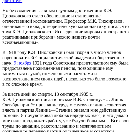
двигателя
.
Но без сомнения главным научным достижением К.Э.
Циолковского стало обоснование и становление
отечественной космонавтики. Профессор М.К. Тихонравов,
оценивая его вклад в теоретическую космонавтику, писал, что
труд К.Э. Циолковского «Исследование мировых пространств
реактивными приборами» можно назвать почти
всеобъемлющим».
В 1918 году К.Э. Циолковский был избран в число членов-
соревнователей Социалистической академии общественных
наук.
9 ноября
1921 года Советским правительством ему была
предоставлена пожизненная пенсия, позволившие ему
заниматься наукой, инженерными расчётами и
распространением своих идей, насколько это было возможно
в то сложное время.
За шесть дней до смерти, 13 сентября 1935 г.,
К.Э. Циолковский писал в письме И.В. Сталину: «… Лишь
Октябрь принёс признание трудам самоучки: лишь советская
власть и партия Ленина—Сталина оказали мне действенную
помощь. Я почувствовал любовь народных масс, и это давало
мне силы продолжать работу, уже будучи больным… Все свои
труды по авиации, ракетоплаванию и межпланетным
сообщениям передаю партии большевиков и советской