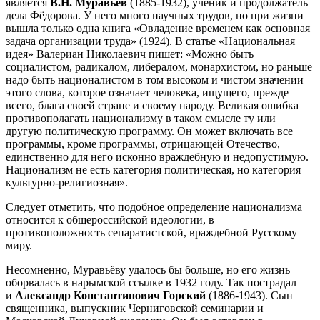
является
В.Н. Муравьёв
(1885-1932), ученик и продолжатель
дела Фёдорова. У него много научных трудов, но при жизни
вышла только одна книга «Овладение временем как основная
задача организации труда» (1924). В статье «Национальная
идея» Валериан Николаевич пишет: «Можно быть
социалистом, радикалом, либералом, монархистом, но раньше
надо быть националистом в том высоком и чистом значении
этого слова, которое означает человека, ищущего, прежде
всего, блага своей стране и своему народу. Великая ошибка
противополагать национализму в таком смысле ту или
другую политическую программу. Он может включать все
программы, кроме программы, отрицающей Отечество,
единственно для него исконно враждебную и недопустимую.
Национализм не есть категория политическая, но категория
культурно-религиозная».
Следует отметить, что подобное определение национализма
относится к общероссийской идеологии, в
противоположность сепаратистской, враждебной Русскому
миру.
Несомненно, Муравьёву удалось бы больше, но его жизнь
оборвалась в нарымской ссылке в 1932 году. Так пострадал
и
Александр Константинович Горский
(1886-1943). Сын
священника, выпускник Черниговской семинарии и