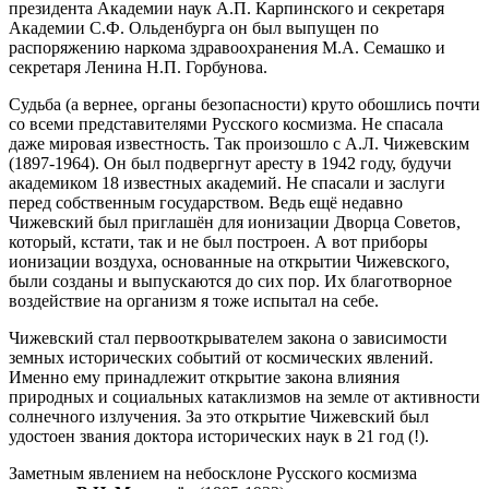
президента Академии наук А.П. Карпинского и секретаря
Академии С.Ф. Ольденбурга он был выпущен по
распоряжению наркома здравоохранения М.А. Семашко и
секретаря Ленина Н.П. Горбунова.
Судьба (а вернее, органы безопасности) круто обошлись почти
со всеми представителями Русского космизма. Не спасала
даже мировая известность. Так произошло с А.Л. Чижевским
(1897-1964). Он был подвергнут аресту в 1942 году, будучи
академиком 18 известных академий. Не спасали и заслуги
перед собственным государством. Ведь ещё недавно
Чижевский был приглашён для ионизации Дворца Советов,
который, кстати, так и не был построен. А вот приборы
ионизации воздуха, основанные на открытии Чижевского,
были созданы и выпускаются до сих пор. Их благотворное
воздействие на организм я тоже испытал на себе.
Чижевский стал первооткрывателем закона о зависимости
земных исторических событий от космических явлений.
Именно ему принадлежит открытие закона влияния
природных и социальных катаклизмов на земле от активности
солнечного излучения. За это открытие Чижевский был
удостоен звания доктора исторических наук в 21 год (!).
Заметным явлением на небосклоне Русского космизма