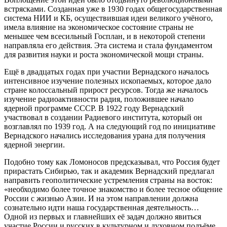
встрясками. Созданная уже в 1930 годах общегосударственная
система НИИ и КБ, осуществившая идеи великого учёного,
имела влияние на экономическое состояние страны не
меньшее чем всесильный Госплан, и в некоторой степени
направляла его действия. Эта система и стала фундаментом
для развития науки и роста экономической мощи страны.
Ещё в двадцатых годах при участии Вернадского началось
интенсивное изучение полезных ископаемых, которое дало
стране колоссальный прирост ресурсов. Тогда же началось
изучение радиоактивности радия, положившее начало
ядерной программе СССР. В 1922 году Вернадский
участвовал в создании Радиевого института, который он
возглавлял по 1939 год. А на следующий год по инициативе
Вернадского начались исследования урана для получения
ядерной энергии.
Подобно тому как Ломоносов предсказывал, что Россия будет
прирастать Сибирью, так и академик Вернадский предлагал
направить геополитические устремления страны на восток:
«необходимо более точное знакомство и более тесное общение
России с жизнью Азии. И на этом направлении должна
сознательно идти наша государственная деятельность…
Одной из первых и главнейших её задач должно явиться
участие России и русских в культурном и духовном подъёме