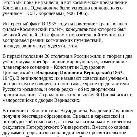
Этого мы пока не увидели, а вот космическое предвидение
Константина Эдуардовича было успешно воплощено его
учеником – С.П. Королёвым (1906-1966).
Интересный факт. В 1935 году на советские экраны вышел
фильм «Космический полёт», консультантом которого был
великий учёный. Этот фильм с поразительной точностью
воспроизвёл реалии космических путешествий,
последовавших спустя десятилетия.
В первой половине 20 столетия в России жили и творили два
учёных мужа, преобразившие мировую науку, изменившие
планетарное сознание – Константин Эдуардович
Циолковский и
Владимир Иванович Вернадский
(1863-
1945). В энциклопедиях их называют советскими учёными,
но при этом не говорят, что они самые яркие представители
Русского космизма, и очень редко – об их дворянском
происхождении. Из рода польских шляхтичей Циолковских и
малороссийских дворян Вернадских.
В отличие от Константина Эдуардовича, Владимир Иванович
получил блестящее образование. Сначала в харьковской и
петербургской гимназиях, а затем на физико-математическом
факультете Петербургского Университета. Вместе со своими
друзьями он организовал народническое просветительское