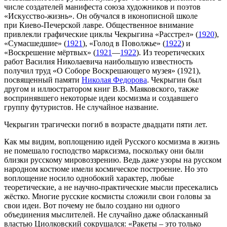
числе создателей манифеста союза художников и поэтов
«Искусство-жизнь». Он обучался в иконописной школе
при Киево-Печерской лавре. Общественное внимание
привлекли графические циклы Чекрыгина «Расстрел» (
1920
),
«Сумасшедшие» (
1921
), «Голод в Поволжье» (
1922
) и
«Воскрешение мёртвых» (
1921
—
1922
). Из теоретических
работ Василия Николаевича наибольшую известность
получил труд «О Соборе Воскрешающего музея» (1921),
посвященный памяти
Николая Федорова
. Чекрыгин был
другом и иллюстратором книг В.В. Маяковского, также
воспринявшего некоторые идеи космизма и создавшего
группу футуристов. Не случайное название.
Чекрыгин трагически погиб в возрасте двадцати пяти лет.
Как мы видим, воплощению идей Русского космизма в жизнь
не помешало господство марксизма, поскольку они были
близки русскому мировоззрению. Ведь даже узоры на русском
народном костюме имели космическое построение. Но это
воплощение носило однобокий характер, любые
теоретические, а не научно-практические мысли пресекались
жёстко. Многие русские космисты сложили свои головы за
свои идеи. Вот почему не было создано ни одного
объединения мыслителей. Не случайно даже обласканный
властью Циолковский сокрушался: «Ракеты – это только