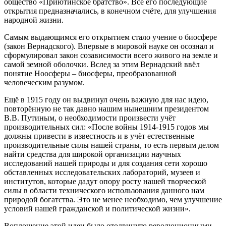
общество «Приютинское братство». Все его последующие
открытия предназначались, в конечном счёте, для улучшения
народной жизни.
Самым выдающимся его открытием стало учение о биосфере
(закон Вернадского). Впервые в мировой науке он осознал и
сформулировал закон созависимости всего живого на земле и
самой земной оболочки. Вслед за этим Вернадский ввёл
понятие Ноосферы – биосферы, преобразованной
человеческим разумом.
Ещё в 1915 году он выдвинул очень важную для нас идею,
повторённую не так давно нашим нынешним президентом
В.В. Путиным, о необходимости произвести учёт
производительных сил: «После войны 1914-1915 годов мы
должны привести в известность и в учёт естественные
производительные силы нашей страны, то есть первым делом
найти средства для широкой организации научных
исследований нашей природы и для создания сети хорошо
обставленных исследовательских лабораторий, музеев и
институтов, которые дадут опору росту нашей творческой
силы в области технического использования данного нам
природой богатства. Это не менее необходимо, чем улучшение
условий нашей гражданской и политической жизни».
Воплощение этой идеи было отодвинуто революционными