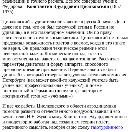
реализации и точного расчёта. Всё это совершил ученик
Фёдорова –
Константин Эдуардович Циолковский
(1857-
1935).
Циолковский – удивительное явление в русской науке. Дело
даже не в том, что он был самоучкой (этим в России не
удивишь), а в его планетарном значении. Он по праву
считается основателем космонавтики. Циолковский не только
предсказал возможность полётов в космос, когда в это никто
не верил. Он предложил техническое решение этой
невероятной задачи. Космические поезда, то есть
многоступенчатые ракеты на жидком топливе. Рассчитал
параметры двигателя и форму аппарата, способного
преодолеть земное притяжение. Первоначально это был
дирижабль, который отвергла воздухоплавательная комиссия
Петербурга (как может какой-то калужский учитель быть
умнее нас, профессиональных учёных?), и позже
построенный в Германии (цепеллин, с восторгом
воспринятый теми же «учёными»).
И всё же работы Циолковского в области аэродинамики
помогли развитию отечественного воздухоплавания и его
зачинателю Н.Е. Жуковскому. Константин Эдуардович много
и плодотворно работал над созданием теории полёта
реактивного самолёта, изобрёл свою схему
газотурбинного