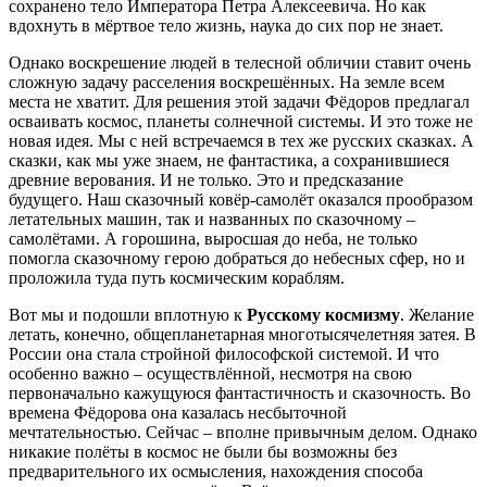
сохранено тело Императора Петра Алексеевича. Но как
вдохнуть в мёртвое тело жизнь, наука до сих пор не знает.
Однако воскрешение людей в телесной обличии ставит очень
сложную задачу расселения воскрешённых. На земле всем
места не хватит. Для решения этой задачи Фёдоров предлагал
осваивать космос, планеты солнечной системы. И это тоже не
новая идея. Мы с ней встречаемся в тех же русских сказках. А
сказки, как мы уже знаем, не фантастика, а сохранившиеся
древние верования. И не только. Это и предсказание
будущего. Наш сказочный ковёр-самолёт оказался прообразом
летательных машин, так и названных по сказочному –
самолётами. А горошина, выросшая до неба, не только
помогла сказочному герою добраться до небесных сфер, но и
проложила туда путь космическим кораблям.
Вот мы и подошли вплотную к
Русскому космизму
. Желание
летать, конечно, общепланетарная многотысячелетняя затея. В
России она стала стройной философской системой. И что
особенно важно – осуществлённой, несмотря на свою
первоначально кажущуюся фантастичность и сказочность. Во
времена Фёдорова она казалась несбыточной
мечтательностью. Сейчас – вполне привычным делом. Однако
никакие полёты в космос не были бы возможны без
предварительного их осмысления, нахождения способа