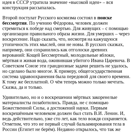
идея в СССР утратила значение «высокой идеи» – вся
конструкция рассыпалась.
Второй постулат Русского космизма состоял в
поиске
бессмертия
. По учению Фёдорова, человек должен
стремиться к победе над смертью. Для живущих – с помощью
организации правильного образа жизни. Для умерших – через
воскресение. Надо сказать, что, несмотря на кажущуюся
утопичность этих мыслей, они не новы. В русских сказках,
например, они сохранились как отголоски древних
верований: Кощей Бессмертный, молодильные яблоки,
мёртвая и живая вода, оживившая убитого Ивана Царевича. В
Советском Союзе эти грандиозные задачи решить не удалось,
но сделано было многое. К примеру, общегосударственная
система здравоохранения была передовой для своего времени.
К тому же бесплатной. О чём теперь можно только мечтать.
Сказка, да и только.
Удивительно, но и о воскрешении мёртвых закоренелые
материалисты позаботились. Правда, не с помощью
Божественной Силы, а достижений науки. Первым
воскрешённым человеком должен был стать В.И. Ленин. И,
ведь действительно, уже сто лет, как тело вождя сохраняется.
Отметим, что это не первый случай бальзамирования тела в
России (Египет не берём). Недавно открылось, что так же