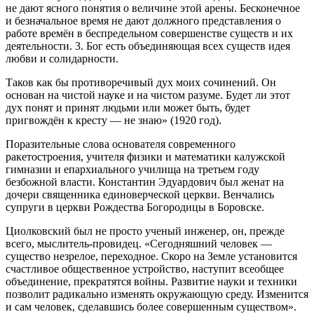
не дают ясного понятия о величине этой арены. Бесконечное
и безначальное время не дают должного представления о
работе времён в беспредельном совершенстве существ и их
деятельности. 3. Бог есть объединяющая всех существ идея
любви и солидарности.
Таков как бы противоречивый дух моих сочинений. Он
основан на чистой науке и на чистом разуме. Будет ли этот
дух понят и принят людьми или может быть, будет
пригвождён к кресту — не знаю» (1920 год).
Поразительные слова основателя современного
ракетостроения, учителя физики и математики калужской
гимназии и епархиального училища на третьем году
безбожной власти. Константин Эдуардович был женат на
дочери священника единоверческой церкви. Венчались
супруги в церкви Рождества Богородицы в Боровске.
Циолковский был не просто ученый инженер, он, прежде
всего, мыслитель-провидец. «Сегодняшний человек —
существо незрелое, переходное. Скоро на Земле установится
счастливое общественное устройство, наступит всеобщее
объединение, прекратятся войны. Развитие науки и техники
позволит радикально изменять окружающую среду. Изменится
и сам человек, сделавшись более совершенным существом».