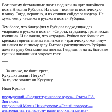
Вот почему бесталанные поэты подняли на щит покойного
поэта Николая Рубцова. Их цель – понизить поэтическую
планку. Тогда, вероятно, и их стишки сойдут за шедевр. Не
хуже, чем у «великого русского поэта» Рубцова.
Тем более, что биография у Рубцова подходящая для
«народного русского поэта». «Сирота, страдалец, трагическая
кончина». И не важно, что «страдал» Рубцов все больше от
крепких горячительных напитков и «трагическую кончину»
он нашел по пьяному делу. Бытовая распущенность Рубцова
даже на руку бесталанным поэтам. Глядишь, и на их бытовые
грешки поклонники закроют глаза.
***
…За что же, не боясь греха,
Кукушка хвалит Петуха?
За то, что хвалит он Кукушку.
Иван Крылов.
Навигация
Предыдущий
предыдущий
«Бюджет тупикового курса». Статья Г.А.
пост:
Зюганова
по
Следующее
следующий
Мария Никифорова: «Левый поворот —
записям
сообщение:
альтернатива тупиковому развитию капитализма»