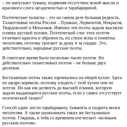
– он напускает туману, подменяя отсутствие ясной мысли и
красивого слога загадочностью и тарабарщиной.
Поэтические таланты – это на самом деле большая редкость.
Талантливые поэты России – Пушкин, Лермонтов, Некрасов,
Твардовский и Михалков. Именно эти поэты задали высокую
планку русской поэзии. Поэтический слог этих поэтов
отличают красота и образность, их стихи ясны и понятны
читателям, поэтому трогают за душу и за сердце. Это,
действительно, народные русские поэты.
В советское время было несколько тысяч поэтов. Но
действительно талантливых поэтов – не больше двух
десятков.
Бесталанные поэты также харчевались на общей кухне. Здесь
их щедро кормили, поэтому уходить с этой кухни они не
хотели. Но как им дотянуть до высшей планки, которую
задали выдающиеся русские поэты, если у самих отсутствует
поэтический талант?
Способ один: нести тарабарщину, туманить и пудрить мозги
читателям. А также нахваливать таких же бесталанных
поэтов. Глядишь, и тебя со временем посчитают «великим
русским поэтом».