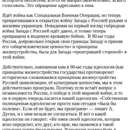
испортить бюллетень, кто-то не выбрал окончательно, за кого
голосовать. Это обращение адресовано к ним.
Идёт война как Специальная Военная Операция, но теперь
превратившаяся в открытую войну Запада с Россией руками и
жизнями украинцев. Невидимая на первый взгляд гибридная
война Запада с Россией идёт давно, и только теперь
превращена в видимую кровавую бойню. В 90-ые годы
Россия, добровольно открыв свои границы Западу и приняв
его «общечеловеческие ценности» и принципы
жизнеустройства, была для Запада «проигравшей стороной» в
этой войне.
Действительно, навязанная нам в 90-ые годы идеология (как
принципы жизнеустройства государства) противоречит
исторически сложившимся принципам жизнеустройства
Русской цивилизации, её культурным ценностям, мы в этом
действительно проиграли. Поэтому если встаёт вопрос о
независимости России, о победе в этой мировой войне, в то
он в первую очередь касается нашей идеологии. «Собственная
полноценная идеология не просто нам сегодня «была бы
полезна». Если её не будет, мы проиграем» — пишет А.
Дугин, и с ним нельзя не согласиться. И вот о какой
идеологии он говорит: «Не имея своей идеологии, которая
ясно определит, кто друг, кто враг, мы окажемся в такой
ситуации почти бессильными. Идеология должна быть в