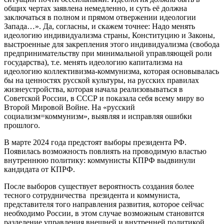
общих чертах заявлена немедленно, и суть её должна
заключаться в полном и прямом отвержении идеологии
Запада…». Да, согласны, и скажем точнее: Надо менять
идеологию индивидуализма страны, Конституцию и Законы,
выстроенные для закрепления этого индивидуализма (свобода
предпринимательству при минимальной управляющей роли
государства), т.е. менять идеологию капитализма на
идеологию коллективизма-коммунизма, которая основывалась
бы на ценностях русской культуры, на русских правилах
жизнеустройства, которая начала реализовываться в
Советской России, в СССР и показала себя всему миру во
Второй Мировой Войне. На «русский
социализм=коммунизм», выявляя и исправляя ошибки
прошлого.
В марте 2024 года предстоят выборы президента РФ.
Появилась возможность повлиять на проводимую властью
внутреннюю политику: коммунисты КПРФ выдвинули
кандидата от КПРФ.
После выборов существует вероятность создания более
тесного сотрудничества президента и коммуниста,
представителя того направления развития, которое сейчас
необходимо России, в этом случае возможным становится
разделение управления внешней и внутренней политикой