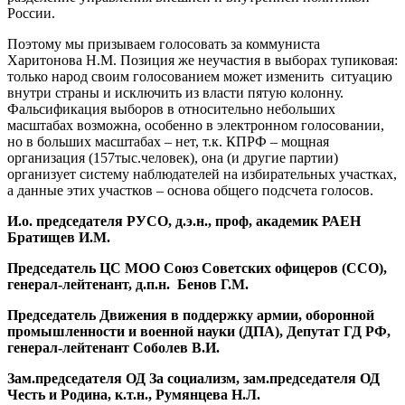
России.
Поэтому мы призываем голосовать за коммуниста
Харитонова Н.М. Позиция же неучастия в выборах тупиковая:
только народ своим голосованием может изменить ситуацию
внутри страны и исключить из власти пятую колонну.
Фальсификация выборов в относительно небольших
масштабах возможна, особенно в электронном голосовании,
но в больших масштабах – нет, т.к. КПРФ – мощная
организация (157тыс.человек), она (и другие партии)
организует систему наблюдателей на избирательных участках,
а данные этих участков – основа общего подсчета голосов.
И.о. председателя РУСО, д.э.н., проф, академик РАЕН
Братищев И.М.
Председатель ЦС МОО Союз Советских офицеров (ССО),
генерал-лейтенант, д.п.н. Бенов Г.М.
Председатель Движения в поддержку армии, оборонной
промышленности и военной науки (ДПА), Депутат ГД РФ,
генерал-лейтенант Соболев В.И.
Зам.председателя ОД За социализм, зам.председателя ОД
Честь и Родина, к.т.н., Румянцева Н.Л.