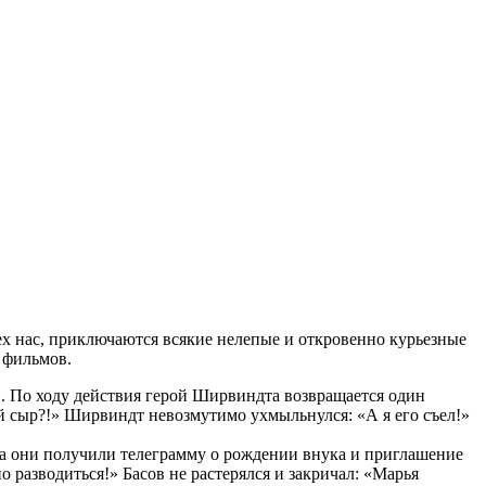
ех нас, приключаются всякие нелепые и откровенно курьезные
 фильмов.
и. По ходу действия герой Ширвиндта возвращается один
ой сыр?!» Ширвиндт невозмутимо ухмыльнулся: «А я его съел!»
гда они получили телеграмму о рождении внука и приглашение
о разводиться!» Басов не растерялся и закричал: «Марья