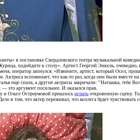
анты» в постановке Свердловского театра музыкальной комедии
. Курица, подойдите к столу». Артист Георгий Энкель, очевидно
ня, оператор запнулся: «Извините, артист, который Осел, прош
 Актриса вспоминает, что как-то раз, когда они были вместе на
алья еще спала, а другие актрисы закричали: ’’Наташка, тебе Во
к — это аргумент посильнее. И оказался прав.
ву и Ольге Остроумовой пришлось
играть
откровенную сцену. Тол
о в том, что актер переживал, что коллега будет чувствовать с