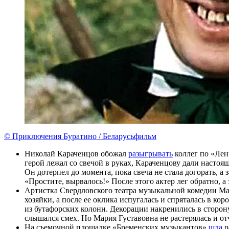
© Приключения Буратино / Беларусьфильм
Николай Караченцов обожал
разыгрывать
коллег по «Лен
герой лежал со свечой в руках, Караченцову дали настоя
Он дотерпел до момента, пока свеча не стала догорать, а 
«Простите, вырвалось!» После этого актер лег обратно, а
Артистка Свердловского театра музыкальной комедии М
хозяйки, а после ее оклика испугалась и спряталась в ко
из бутафорских колонн. Декорации накренились в сторону
слышался смех. Но Мария Густавовна не растерялась и от
На съемочной площадке «Бременских музыкантов»
шла
р