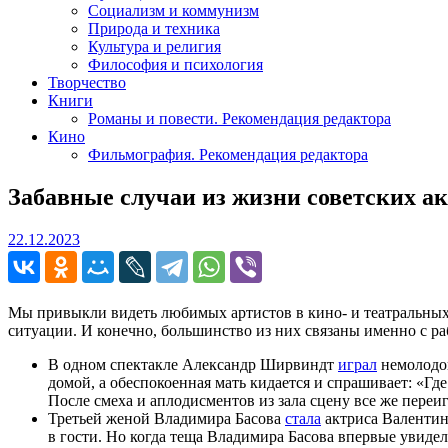
Социализм и коммунизм
Природа и техника
Культура и религия
Философия и психология
Творчество
Книги
Романы и повести. Рекомендация редактора
Кино
Фильмография. Рекомендация редактора
Забавные случаи из жизни советских а
22.12.2023
22.12.2023
Мы привыкли видеть любимых артистов в кино- и театральных 
ситуации. И конечно, большинство из них связаны именно с ра
В одном спектакле Александр Ширвиндт
играл
немолодог
домой, а обеспокоенная мать кидается и спрашивает: «Гд
После смеха и аплодисментов из зала сцену все же переи
Третьей женой Владимира Басова
стала
актриса Валентин
в гости. Но когда теща Владимира Басова впервые увидела