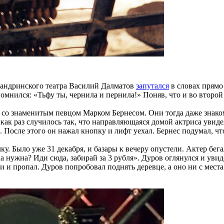
сандринского театра Василий Далматов
запутался
в словах прямо
омнился: «Тьфу ты, чернила и пернила!» Поняв, что и во второй
 со знаменитым певцом Марком Бернесом. Они тогда даже знак
 как раз случилось так, что направляющаяся домой актриса увид
». После этого он нажал кнопку и лифт уехал. Бернес подумал, ч
ку. Было уже 31 декабря, и базары к вечеру опустели. Актер бег
 нужна? Иди сюда, забирай за 3 рубля». Дуров оглянулся и увид
 и пропал. Дуров попробовал поднять деревце, а оно ни с места. 