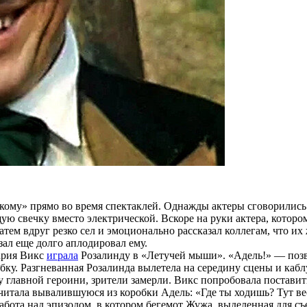
кому» прямо во время спектаклей. Однажды актеры сговорились 
щую свечку вместо электрической. Вскоре на руки актера, котор
затем вдруг резко сел и эмоционально рассказал коллегам, что их
 зал еще долго аплодировал ему.
ария Викс
играла
Розалинду в «Летучей мыши». «Адель!» — позва
робку. Разгневанная Розалинда вылетела на середину сцены и каб
 главной героини, зрители замерли. Викс попробовала поставить 
читала вывалившуюся из коробки Адель: «Где ты ходишь? Тут ве
абота над эпизодом, в котором бегемот Жужа, выделенная для с