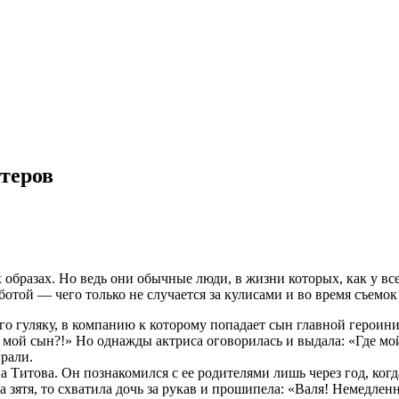
ктеров
образах. Но ведь они обычные люди, в жизни которых, как у вс
ботой — чего только не случается за кулисами и во время съемок
о гуляку, в компанию к которому попадает сын главной героин
е мой сын?!» Но однажды актриса оговорилась и выдала: «Где м
грали.
а Титова. Он познакомился с ее родителями лишь через год, ко
 зятя, то схватила дочь за рукав и прошипела: «Валя! Немедленн