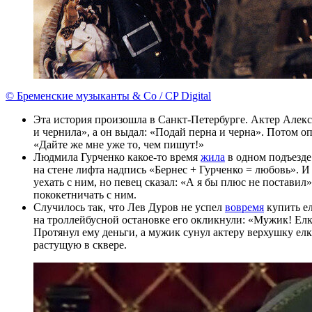
© Бременские музыканты & Co / CP Digital
Эта история произошла в Санкт-Петербурге. Актер Алек
и чернила», а он выдал: «Подай перна и черна». Потом оп
«Дайте же мне уже то, чем пишут!»
Людмила Гурченко какое-то время
жила
в одном подъезде
на стене лифта надпись «Бернес + Гурченко = любовь». И
уехать с ним, но певец сказал: «А я бы плюс не поставил
пококетничать с ним.
Случилось так, что Лев Дуров не успел
вовремя
купить ел
на троллейбусной остановке его окликнули: «Мужик! Елка
Протянул ему деньги, а мужик сунул актеру верхушку елки
растущую в сквере.