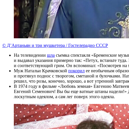
© Д’Артаньян и три мушкетера / Гостелерадио СССР
На телевидении
шла
съемка спектакля «Бременские музык
и выдавал указания примерно так: «Петух, встаньте туда
и соответствующий грим. Он вспоминал: «Посмотрев на ме
Муж Натальи Крачковской
покорил
ее необычным образом.
и протянул поднос с творогом, сметаной и булочками. Нат
решил, что розы, конечно, хорошо, а вот утренний завтра
В 1974 году в фильме «Любовь земная» Евгению Матвее
Евгений Семенович! Вы бы еще ватные штаны надели!» Дел
лоскутным одеялом, а сам лег поверх этого одеяла.