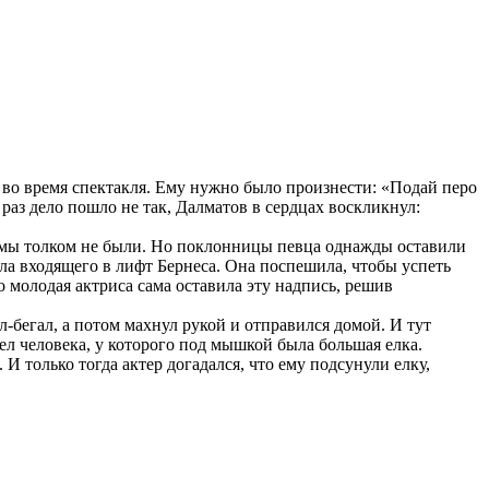
 во время спектакля. Ему нужно было произнести: «Подай перо
 раз дело пошло не так, Далматов в сердцах воскликнул:
омы толком не были. Но поклонницы певца однажды оставили
ела входящего в лифт Бернеса. Она поспешила, чтобы успеть
то молодая актриса сама оставила эту надпись, решив
ал-бегал, а потом махнул рукой и отправился домой. И тут
ел человека, у которого под мышкой была большая елка.
И только тогда актер догадался, что ему подсунули елку,