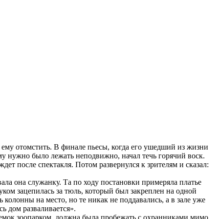
ему отомстить. В финале пьесы, когда его ушедший из жизни
ому нужно было лежать неподвижно, начал течь горячий воск.
 ждет после спектакля. Потом развернулся к зрителям и сказал:
ла она служанку. Та по ходу постановки примеряла платье
луком зацепилась за тюль, который был закреплен на одной
колонны на место, но те никак не поддавались, а в зале уже
сь дом разваливается».
ъемок зоопарком, должна была пробежать с охранниками мимо