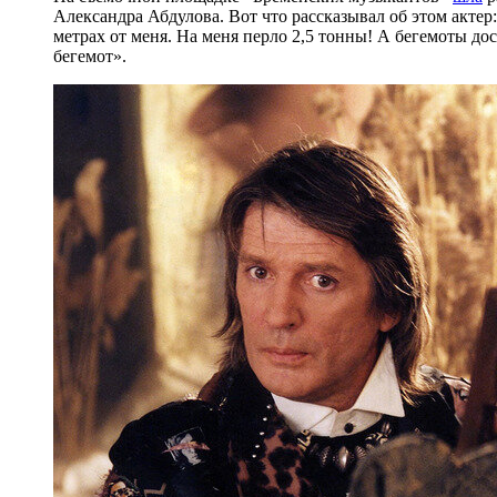
Александра Абдулова. Вот что рассказывал об этом актер
метрах от меня. На меня перло 2,5 тонны! А бегемоты дос
бегемот».