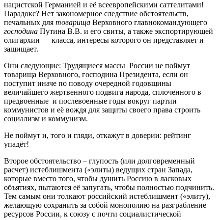
нацистской Германией и её всеевропейскими саттелитами!
Парадокс? Нет закономерное следствие обстоятельств,
печальных для
товарища
Верховного главнокомандующего
господина
Путина В.В. и его свиты, а также экспортирующей
олигархии — класса, интересы которого он представляет и
защищает.
Они следующие: Трудящиеся массы России не поймут
товарища Верховного, господина Президента, если он
поступит иначе по поводу очередной годовщины
величайшего жертвенного подвига народа, сплоченного в
предвоенные и послевоенные годы вокруг партии
коммунистов и её вождя для защиты своего права строить
социализм и коммунизм.
Не поймут и, того и гляди, откажут в доверии: рейтинг
упадёт!
Второе обстоятельство – глупость (или долговременный
расчет) истеблишмента («элиты) ведущих стран Запада,
которые вместо того, чтобы душить Россию в ласковых
объятиях, пытаются её запугать, чтобы полностью подчинить.
Тем самым они толкают российский истеблишмент («элиту),
желающую сохранить за собой монополию на разграбление
ресурсов России, к союзу с почти социалистической