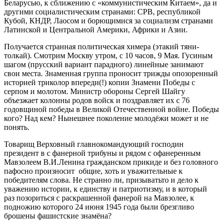
Беларусью, к сближению с «коммунистическим Китаем», да и
другими социалистическим странами: СРВ, республикой
Кубой, КНДР, Лаосом и борющимися за социализм странами
Латинской и Центральной Америки, Африки и Азии.
Получается странная политическая химера (этакий тяни-
толкай). Смотрим Москву утром, с 10 часов, 9 Мая. Гусиным
шагом (прусский вариант парадного) линейные занимают
свои места. Знаменная группа проносит трижды опозоренный
историей триколор впереди(!) копии Знамени Победы с
серпом и молотом. Министр обороны Сергей Шайгу
объезжает колонны родов войск и поздравляет их с 76
годовщиной победы в Великой Отечественной войне. Победы
кого? Над кем? Нынешнее поколение молодёжи может и не
понять.
Товарищ Верховный главнокомандующий господин
президент в с фанерной трибуны и рядом с офанеренным
Мавзолеем В.И.Ленина гражданском прикиде и без головного
пафосно произносит общие, хоть и уважительные к
победителям слова. Не странно ли, призыватьто и дело к
уважению истории, к единству и патриотизму, и в который
раз позориться с раскрашенной фанерой на Мавзолее, к
подножию которого 24 июня 1945 года были брезгливо
брошены фашистские знамёна?