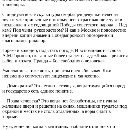
триколоры.
С подиума возле скульптуры скорбящей девушки-невесты
звучат уже привычные и потому неи затрагивающие чувств
поздравления с годовщиной Победы советского народа… Над
кем? Под чьим руководством? И как в Москве и повсеместно
впереди копии Знамени Победыпроносят опозоренный
власовцами триколор.
Горько и холодно, под стать погоде. И вспоминаются слова
А.М.Горького, сказанные более ста лет назад: «Ложь – религия
рабов и хозяев. Правда – Бог свободного человека».
Умолчание – тоже ложь, при этом очень большая. Лжи
неизменно сопутствуют лицемерие и ханжество.
Демократия? Это, если настоящая, когда трудящийся народ
и государство есть единое понятие.
Права человека? Это когда нет безработицы, не нужны
железные двери и решетки на окнах, мошенники трудятся под
охраной в местах не столь отдаленных, а воры сидят в
тюрьме.
Ну и, конечно, когда в магазинах изобилие отличных по