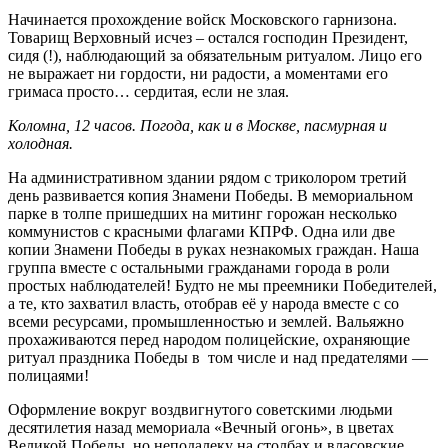
Начинается прохождение войск Московского гарнизона.
Товарищ Верховный исчез – остался господин Президент,
сидя (!), наблюдающий за обязательным ритуалом. Лицо его
не выражает ни гордости, ни радости, а моментами его
гримаса просто… сердитая, если не злая.
Коломна, 12 часов. Погода, как и в Москве, пасмурная и
холодная.
На административном здании рядом с триколором третий
день развивается копия Знамени Победы. В мемориальном
парке в толпе пришедших на митинг горожан несколько
коммунистов с красными флагами КПРФ. Одна или две
копии Знамени Победы в руках незнакомых граждан. Наша
группа вместе с остальными гражданами города в роли
простых наблюдателей! Будто не мы преемники Победителей,
а те, кто захватил власть, отобрав её у народа вместе с со
всеми ресурсами, промышленностью и землей. Вальяжно
прохаживаются перед народом полицейские, охраняющие
ритуал праздника Победы в том числе и над предателями —
полицаями!
Оформление вокруг воздвигнутого советскими людьми
десятилетия назад мемориала «Вечный огонь», в цветах
Великой Победы, но неподалеку на столбах и власовские