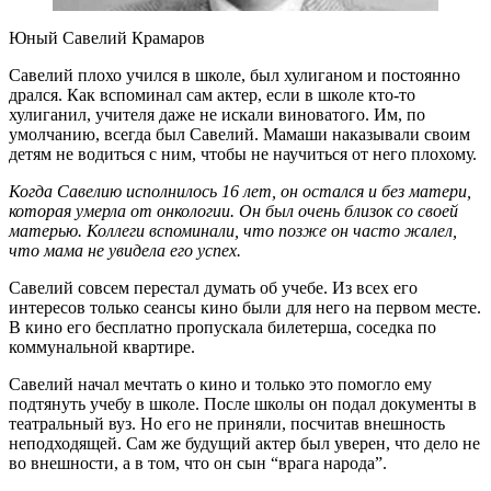
Юный Савелий Крамаров
Савелий плохо учился в школе, был хулиганом и постоянно
дрался. Как вспоминал сам актер, если в школе кто-то
хулиганил, учителя даже не искали виноватого. Им, по
умолчанию, всегда был Савелий. Мамаши наказывали своим
детям не водиться с ним, чтобы не научиться от него плохому.
Когда Савелию исполнилось 16 лет, он остался и без матери,
которая умерла от онкологии. Он был очень близок со своей
матерью. Коллеги вспоминали, что позже он часто жалел,
что мама не увидела его успех.
Савелий совсем перестал думать об учебе. Из всех его
интересов только сеансы кино были для него на первом месте.
В кино его бесплатно пропускала билетерша, соседка по
коммунальной квартире.
Савелий начал мечтать о кино и только это помогло ему
подтянуть учебу в школе. После школы он подал документы в
театральный вуз. Но его не приняли, посчитав внешность
неподходящей. Сам же будущий актер был уверен, что дело не
во внешности, а в том, что он сын “врага народа”.