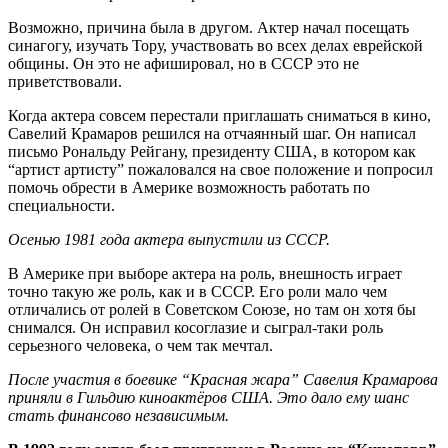
Возможно, причина была в другом. Актер начал посещать
синагогу, изучать Тору, участвовать во всех делах еврейской
общины. Он это не афишировал, но в СССР это не
приветствовали.
Когда актера совсем перестали приглашать сниматься в кино,
Савелий Крамаров решился на отчаянный шаг. Он написал
письмо Рональду Рейгану, президенту США, в котором как
“артист артисту” пожаловался на свое положение и попросил
помочь обрести в Америке возможность работать по
специальности.
Осенью 1981 года актера выпустили из СССР.
В Америке при выборе актера на роль, внешность играет
точно такую же роль, как и в СССР. Его роли мало чем
отличались от ролей в Советском Союзе, но там он хотя бы
снимался. Он исправил косоглазие и сыграл-таки роль
серьезного человека, о чем так мечтал.
После участия в боевике “Красная жара” Савелия Крамарова
приняли в Гильдию киноактёров США. Это дало ему шанс
стать финансово независимым.