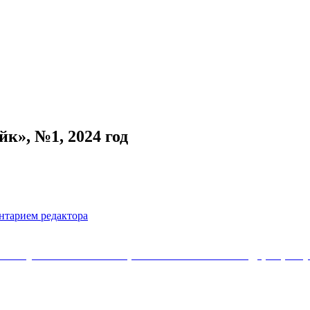
к», №1, 2024 год
нтарием редактора
Коммунистической партии Российской Федерации 