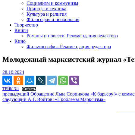
Социализм и коммунизм
Природа и техника
Культура и религия
Философия и психология
Творчество
Книги
Романы и повести. Рекомендация редактора
Кино
Фильмография. Рекомендация редактора
Молодежный марксистский журнал «Тей
28.10.2024
28.10.2024
ТЕЙК №1
Скачать
Навигация
Предыдущий
предыдущий
Обращение Льва Сорникова «К барьеру!» с комме
Следующее
пост:
следующий
А.Г. Войтов: «Проблемы Марксизма»
по
сообщение:
записям
Сайт 
Вверх