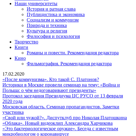
Наши университеты
История и ратная слава
Публицистика и экономика
Социализм и коммунизм
Природа и техника
Культура и религия
Философия и психология
Творчество
Книги
Романы и повести. Рекомендация редактора
Кино
Фильмография. Рекомендация редактора
17.02.2020
«После
«После коммунизма». Кто такой С. Платонов?
коммунизма».
Историки в Москве провели семинар на тему: «Война и
Историки
Кто
Польша: о чём недоговаривают президенты»
в
такой
Протокол заседания Президиума ЦС РУСО от 13 февраля
Протокол
Москве
С.
2020 года
заседания
провели
Платонов?
Московская область. Семинар пропагандистов. Заметки
Президиума
Московская
семинар
участника
ЦС
область.
на
«Св
«Свой или чужой?». Диспутклуб про Николая Платошкина
РУСО
Семинар
тему:
«Облака».
или
«Облака». Новый видеоклип Александра Харчикова
от
пропагандистов.
«Война
Новый
чуж
«Это бактериологическое оружие». Беседа с известным
13
Заметки
«Это
и
видеоклип
Дис
микробиологом о коронавирусе