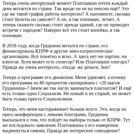
Теперь очень интересный момент Платошкин почти каждый
день мотается по стране. Так вроде он не на пенсии ещё? Это
где же такой график работы интересно? А напомните, сколько
стоит билеты на самолёт? А он, я так понимаю, летает. А
теперь скажите сколько стоит аренда зданий, где он проводит
встречи с народом? Наверно всё это стоит копейки, я так
понимаю.
В 2018 году, когда Грудинин мотался по стране, его
финансировала КПРФ и другие лево-патриотические
организации. Всё понятно и ясно. А здесь нет ни партии, ни
взносов. Хотя может есть спонсор? Или Платошкин олигарх?
Правда же очень интересно, откуда же деньги, Зин?
Теперь о программе его движения. Меня удивляет, а почему
его программа на 80 процентов скопирована с «20 шагов
Грудинина»? Зачем же так нагло заниматься плагиатом? И ещё
есть только один Социализм. Не новый и не старый, он может
быть только просто Социализмом.
Теперь, что меня настораживает больше всего. Это, когда на
пресс-конференции с левыми блогерами, Грудинин
высказался о том, что пойдёт на выборы только от КПРФ. Тут
же последовало заявление Платошкина о его намерении
выдвинуться самому. Правда же интересное совпадение?