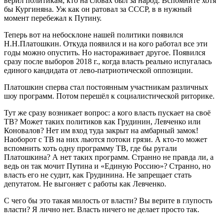
верил политикам, кто на словах был за народ. Вспомните хотя
бы Кургиняна. Уж как он ратовал за СССР, в в нужный
момент перебежал к Путину.
Теперь вот на небосклоне нашей политики появился
Н.Н.Платошкин. Откуда появился и на кого работал все эти
годы можно опустить. Но настораживает другое. Появился
сразу после выборов 2018 г., когда власть реально испугалась
единого кандидата от лево-патриотической оппозиции.
Платошкин сперва стал постоянным участникам различных
шоу программ. Потом перешёл к социалистической риторике.
Тут же сразу возникает вопрос: а кого власть пускает на своё
ТВ? Может таких политиков как Грудинин, Левченко или
Коновалов? Нет им вход туда закрыт на амбарный замок!
Наоборот с ТВ на них льются потоки грязи. А кто-то может
вспомнить хоть одну программу ТВ, где бы ругали
Платошкина? А нет таких программ. Странно не правда ли, а
ведь он так мочит Путина и «Единую Россию»? Странно, но
власть его не судит, как Грудинина. Не запрещает стать
депутатом. Не выгоняет с работы как Левченко.
С чего бы это такая милость от власти? Вы верите в глупость
власти? Я лично нет. Власть ничего не делает просто так.