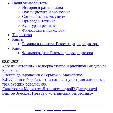
Наши университеты
История и ратная слава
Публицистика и экономика
Социализм и коммунизм
Природа и техника
Культура и религия
Философия и психология
Творчество
Книги
Романы и повести. Рекомендация редактора
Кино
Фильмография. Рекомендация редактора
08.01.2021
«Хозяин истории». Подборка стихов и рисунков Владимира
«Хозяин
Бровкина
истории».
Александр
Александр Афанасьев о Горьком и Маяковском
Подборка
Афанасьев
В.И. Ленин и борьба масс за социальную справедливость в
стихов
В.И.
о
трех русских революциях
и
Ленин
Горьком
Является
Является ли Марксизм-Ленинизм наукой? Диспутклуб
рисунков
и
и
Виктор
ли
Виктор Земсков: Правда о «сталинских репрессиях»
Владимира
борьба
Маяковском
Земсков:
Марксиз
Бровкина
масс
Правда
Лениниз
Сайт Коммунистической партии Российской
за
о
наукой?
Федерации (КПРФ)
социальную
«сталински
Диспутк