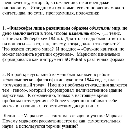
человечеству, который, к сожалению, не освоен даже
наполовину. Исходными пунктами его становления можно
считать два, по сути, программных, положения:
1. «
Философы лишь различным образом
объясняли
мир, но
дело заключается в том, чтобы
изменить
его».
(11 тезис.
«Тезисы о Фейербахе» 1845г.). Для этого надо было ответить
на вопросы — кто, как, почему, когда должен это сделать?
Что взамен старого мира? И позднее – «Оружие критики, не
может заменить критики оружием». Марксизм изначально
формировался как инструмент БОРЬБЫ в различных формах.
2. Второй краеугольный камень был заложен в работе
«Экономическо –философские рукописи 1844 года», глава
«отчужденный труд». Именно проблема отчуждения является
тем «геном», который сформировал величественное здание
марксизма. К сожалению, только в настоящее время
проблема отчуждения всё более уверенно пробивает себе
место в различных теоретических дисциплинах
Ленин – «Марксизм — система взглядов и учение Маркса».
Почему марксизм рассматривается не как, самостоятельная
наука, а используется термин
учение?