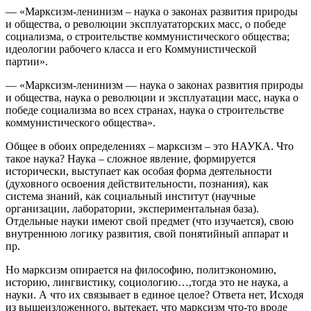
— «Марксизм-ленинизм – наука о законах развития природы
и общества, о революции эксплуататорских масс, о победе
социализма, о строительстве коммунистического общества;
идеологии рабочего класса и его Коммунистической
партии».
— «Марксизм-ленинизм — наука о законах развития природы
и общества, наука о революции и эксплуатации масс, наука о
победе социализма во всех странах, наука о строительстве
коммунистического общества».
Общее в обоих определениях – марксизм – это НАУКА. Что
такое наука? Наука – сложное явление, формируется
исторически, выступает как особая форма деятельности
(духовного освоения действительности, познания), как
система знаний, как социальный институт (научные
организации, лаборатории, экспериментальная база).
Отдельные науки имеют свой предмет (что изучается), свою
внутреннюю логику развития, свой понятийный аппарат и
пр.
Но марксизм опирается на философию, политэкономию,
историю, лингвистику, социологию…,тогда это не наука, а
науки. А что их связывает в единое целое? Ответа нет, Исходя
из вышеизложенного, вытекает, что марксизм что-то вроде