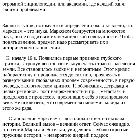
огромной энциклопедии, или академии, где каждый занят
своими проблемами.
Зашли в тупик, потому что в определении было заявлено, что
марксизм – это наука. Марксизм базируется на множестве
наук, но не сводится к их механической совокупности. Чтобы
понять явление, предмет, надо рассматривать их в
историческом становлении.
К началу 19 в. Появились первые признаки глубокого
кризиса, затронувшего значительную часть стран и населения
земли. Все становилось зыбким и непонятным. Этот кризис
набирает силу и продолжается до сих пор, проявляясь в
развертывании глобальных проблем современности, в первую
очередь, экологическом кризисе. Глобализация, деградация
целых регионов, рост напряженности и пр. – метастазы и
продолжение процессов, проявивших себя в позапрошлом
веке. Не исключено, что современная пандемия ковида из
этого же ряда.
Становление марксизма – достойный ответ на вызовы
истории. Великий вызов – великий ответ. Сейчас очевидно,
что гений Маркса и Энгельса, увидевших глубоко скрытые
пружины истории, – невероятно щедрый подарок