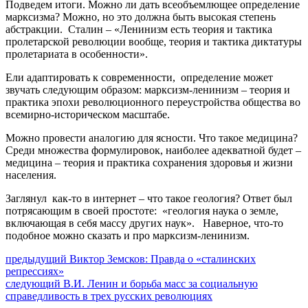
Подведем итоги. Можно ли дать всеобъемлющее определение
марксизма? Можно, но это должна быть высокая степень
абстракции. Сталин – «Ленинизм есть теория и тактика
пролетарской революции вообще, теория и тактика диктатуры
пролетариата в особенности».
Ели адаптировать к современности, определение может
звучать следующим образом: марксизм-ленинизм – теория и
практика эпохи революционного переустройства общества во
всемирно-историческом масштабе.
Можно провести аналогию для ясности. Что такое медицина?
Среди множества формулировок, наиболее адекватной будет –
медицина – теория и практика сохранения здоровья и жизни
населения.
Заглянул как-то в интернет – что такое геология? Ответ был
потрясающим в своей простоте: «геология наука о земле,
включающая в себя массу других наук». Наверное, что-то
подобное можно сказать и про марксизм-ленинизм.
Навигация
Предыдущий
предыдущий
Виктор Земсков: Правда о «сталинских
пост:
репрессиях»
по
Следующее
следующий
В.И. Ленин и борьба масс за социальную
записям
сообщение:
справедливость в трех русских революциях