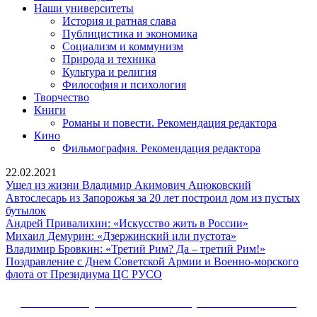
Наши университеты
История и ратная слава
Публицистика и экономика
Социализм и коммунизм
Природа и техника
Культура и религия
Философия и психология
Творчество
Книги
Романы и повести. Рекомендация редактора
Кино
Фильмография. Рекомендация редактора
22.02.2021
Ушел
Ушел из жизни Владимир Акимович Ацюковский
из
Автослесарь из Запорожья за 20 лет построил дом из пустых
Автослесарь
жизни
бутылок
из
Андрей
Владимир
Андрей Привалихин: «Искусство жить в России»
Запорожья
Михаил
Привалихин:
Акимович
Михаил Демурин: «Дзержинский или пустота»
за
Демурин:
«Искусство
Ацюковский
Владимир
Владимир Бровкин: «Третий Рим? Да – третий Рим!»
20
«Дзержинский
жить
Бровкин:
Поздравление с Днем Советской Армии и Военно-морского
лет
Поздравление
или
в
«Третий
флота от Президиума ЦС РУСО
построил
с
пустота»
России»
Рим?
дом
Днем
Да
Сайт Коммунистической партии Российской
из
Советской
–