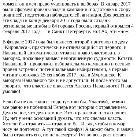
момент он имел право участвовать в выборах. В январе 2017
были сформулированы задачи кампании: подготовка к сбору
подписей, подготовка наблюдателей, агитация. Для решения
этих задач к концу декабря 2017 года были созданы
региональные штабы в 84 городах России, первый открылся 4
февраля 2017 года — в Санкт-Петербурге. Но! Ах, эти «но»!
В феврале 2017 года был вынесен второй приговор по делу
«Кировлеса», практически не отличающийся от первого, и
Навальный автоматически утратил право участвовать в
выборах, поскольку заимел непогашенную судимость. Кстати,
Навальный продолжил избирательную кампанию и осенью
провел встречи с потенциальными избирателями, а первый
митинг состоялся 15 сентября 2017 года в Мурманске. К
выборам Навального так и не допустили. И после этого вы
говорите, что власть не опасается Алексея Навального? Я вас
умоляю!
Если бы не опасались, то допустили бы. Участвуй, резвись,
все равно не победишь! Теперь вот история с отравлением.
Дело ясное, что дело темное. Это отравление плохо пахнет.
Ну, нет у меня оснований думать, что это сделала власть.
Хотели бы отравить — отравили бы. И так, чтобы и комар
носу не подточил. А тут такой конфуз! А может быть, и задача
была отравить его, но не насмерть? Тут во весь рост встает