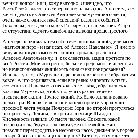
вечный вопрос: ищи, кому выгодно. Очевидно, что
Российской власти это совершенно невыгодно. А вот тем, кто
хочет сделать из Алексея Анатольевича мученика совести,
очень даже сгодится такой сценарий развития событий.
Говорю же, что дело темное. Информации не хватает. А при
ее отсутствии сделать ошибочные выводы проще простого.
А теперь перехожу к тем событиям, которые и побудили меня
«взяться за перо» и написать об Алексее Навальном. Я имею в
виду январскую замену условного срока на реальный
Алексею Анатольевичу, и, как следствие, акции протеста по
всей России. Мне интересно, была ли среди многочисленных,
но немноголюдных акций хоть одна санкционированная?
Или, как у нас, в Мурманске, решили к властям не обращаться
вовсе? А что обращаться, если всё равно запретят? Кстати,
сторонники Навального несколько лет назад обращались к
властям Мурманска, чтобы получить разрешение на
проведение акции. Точнее, акций. Их было запланировано
целых три. В первый день они хотели пройти маршем по
проезжей части улицы Полярные Зори, во второй прогуляться
по проспекту Ленина, а в третий по улице Шмидта.
Численность заявили 10 тысяч человек. Скажите, какой
руководитель, будучи в здравом уме и трезвой памяти
позволит перегородить на несколько часов движение в городе,
который всего три улицы в ширину? Вот и сдается мне, что