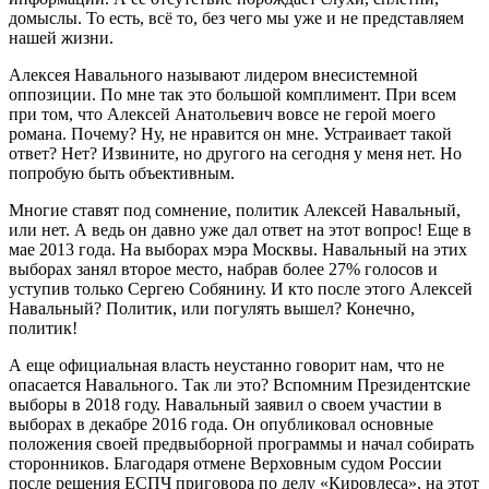
домыслы. То есть, всё то, без чего мы уже и не представляем
нашей жизни.
Алексея Навального называют лидером внесистемной
оппозиции. По мне так это большой комплимент. При всем
при том, что Алексей Анатольевич вовсе не герой моего
романа. Почему? Ну, не нравится он мне. Устраивает такой
ответ? Нет? Извините, но другого на сегодня у меня нет. Но
попробую быть объективным.
Многие ставят под сомнение, политик Алексей Навальный,
или нет. А ведь он давно уже дал ответ на этот вопрос! Еще в
мае 2013 года. На выборах мэра Москвы. Навальный на этих
выборах занял второе место, набрав более 27% голосов и
уступив только Сергею Собянину. И кто после этого Алексей
Навальный? Политик, или погулять вышел? Конечно,
политик!
А еще официальная власть неустанно говорит нам, что не
опасается Навального. Так ли это? Вспомним Президентские
выборы в 2018 году. Навальный заявил о своем участии в
выборах в декабре 2016 года. Он опубликовал основные
положения своей предвыборной программы и начал собирать
сторонников. Благодаря отмене Верховным судом России
после решения ЕСПЧ приговора по делу «Кировлеса», на этот