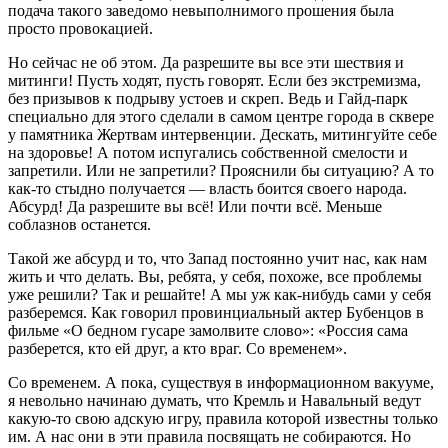
подача такого заведомо невыполнимого прошения была
просто провокацией.
Но сейчас не об этом. Да разрешите вы все эти шествия и
митинги! Пусть ходят, пусть говорят. Если без экстремизма,
без призывов к подрыву устоев и скреп. Ведь и Гайд-парк
специально для этого сделали в самом центре города в сквере
у памятника Жертвам интервенции. Дескать, митингуйте себе
на здоровье! А потом испугались собственной смелости и
запретили. Или не запретили? Прояснили бы ситуацию? А то
как-то стыдно получается — власть боится своего народа.
Абсурд! Да разрешите вы всё! Или почти всё. Меньше
соблазнов останется.
Такой же абсурд и то, что Запад постоянно учит нас, как нам
жить и что делать. Вы, ребята, у себя, похоже, все проблемы
уже решили? Так и решайте! А мы уж как-нибудь сами у себя
разберемся. Как говорил провинциальный актер Бубенцов в
фильме «О бедном гусаре замолвите слово»: «Россия сама
разберется, кто ей друг, а кто враг. Со временем».
Со временем. А пока, существуя в информационном вакууме,
я невольно начинаю думать, что Кремль и Навальный ведут
какую-то свою адскую игру, правила которой известны только
им. А нас они в эти правила посвящать не собираются. Но