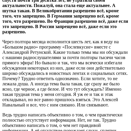
спустя почти три десятка лет, не утратила своей
актуальности. Пожалуй, она стала еще актуальнее. А
шутка такая. В Великобритании разрешено всё, кроме
того, что запрещено. В Германии запрещено всё, кроме
того, что разрешено. Во Франции разрешено всё, даже если
это запрещено. В России запрещено всё, даже если это
разрешено.
Через полтора месяца исполнится шесть лет, как я веду на
«Большом радио» программу «Послевкусие» вместе с
Александрой Ретунской. Какие только темы мы ни обсуждали
с нашими радиослушателями за почти полторы тысячи часов
прямого эфира! Но бывало и так, что мы всячески избегали
обсуждения некоторых из них, даже если они действительно
широко обсуждались в новостных лентах и социальных сетях.
Почему? Трудно ответить однозначно. Если хотите, то не
лежала душа. А иногда тема была такая, где сразу же было
ясно, где черное, а где белое. И что тут обсуждать? Именно
такая трудная тема у меня сегодня. Я уж ее и так и этак
откладывал, но все равно пришлось взяться. Это Алексей
Навальный и все, что с ним связано. Или связывают.
Ведь трудно написать объективно о том, о чем практически
полностью отсутствует информация. Нет, не так. Трудно
объективно написать о том, о чем нет правдивой
информации. А её отсутствие порождает слухи, сплетни,