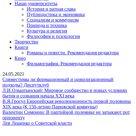
Наши университеты
История и ратная слава
Публицистика и экономика
Социализм и коммунизм
Природа и техника
Культура и религия
Философия и психология
Творчество
Книги
Романы и повести. Рекомендация редактора
Кино
Фильмография. Рекомендация редактора
24.05.2021
Совместимы ли формационный и цивилизационный
Совместимы
подходы? Диспутклуб
ли
Л.И.Ольштынский: Мировое сообщество в новых условиях
формационный
Л.И.Ольштынский:
бытия и сознания начала XXI века
и
Мировое
В.Я.Гросул Европейская революционность первой половины
цивилизационный
сообщество
В.Я.Гросул
XIX века (К 150-летию Парижской коммуны)
подходы?
в
Европейская
Валентин Симонин: В партийной полемике не затыкают рот
Валентин
Диспутклуб
новых
революционность
оппоненту
Симонин:
Лев
условиях
первой
Лев Лещенко о Советской власти
В
Лещенко
бытия
половины
партийной
о
и
XIX
Сайт Коммунистической партии Российской