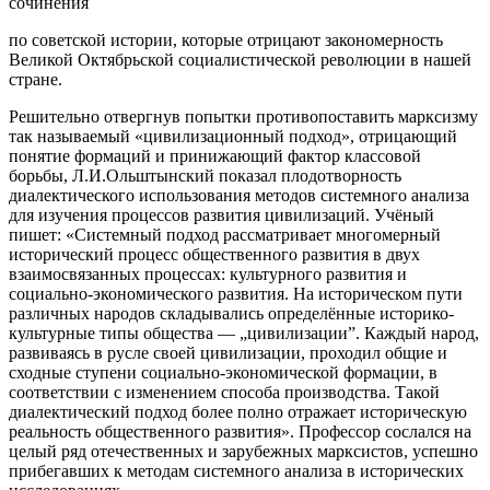
сочинения
по советской истории, которые отрицают закономерность
Великой Октябрьской социалистической революции в нашей
стране.
Решительно отвергнув попытки противопоставить марксизму
так называемый «цивилизационный подход», отрицающий
понятие формаций и принижающий фактор классовой
борьбы, Л.И.Ольштынский показал плодотворность
диалектического использования методов системного анализа
для изучения процессов развития цивилизаций. Учёный
пишет: «Системный подход рассматривает многомерный
исторический процесс общественного развития в двух
взаимосвязанных процессах: культурного развития и
социально-экономического развития. На историческом пути
различных народов складывались определённые историко-
культурные типы общества — „цивилизации”. Каждый народ,
развиваясь в русле своей цивилизации, проходил общие и
сходные ступени социально-экономической формации, в
соответствии с изменением способа производства. Такой
диалектический подход более полно отражает историческую
реальность общественного развития». Профессор сослался на
целый ряд отечественных и зарубежных марксистов, успешно
прибегавших к методам системного анализа в исторических