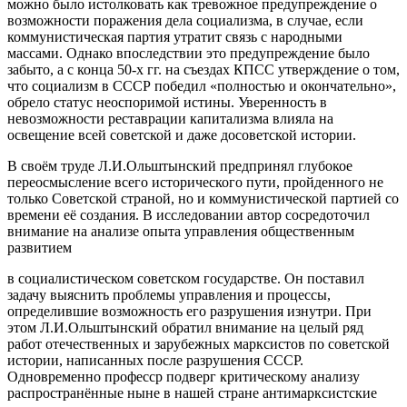
можно было истолковать как тревожное предупреждение о
возможности поражения дела социализма, в случае, если
коммунистическая партия утратит связь с народными
массами. Однако впоследствии это предупреждение было
забыто, а с конца 50-х гг. на съездах КПСС утверждение о том,
что социализм в СССР победил «полностью и окончательно»,
обрело статус неоспоримой истины. Уверенность в
невозможности реставрации капитализма влияла на
освещение всей советской и даже досоветской истории.
В своём труде Л.И.Ольштынский предпринял глубокое
переосмысление всего исторического пути, пройденного не
только Советской страной, но и коммунистической партией со
времени её создания. В исследовании автор сосредоточил
внимание на анализе опыта управления общественным
развитием
в социалистическом советском государстве. Он поставил
задачу выяснить проблемы управления и процессы,
определившие возможность его разрушения изнутри. При
этом Л.И.Ольштынский обратил внимание на целый ряд
работ отечественных и зарубежных марксистов по советской
истории, написанных после разрушения СССР.
Одновременно професср подверг критическому анализу
распространённые ныне в нашей стране антимарксистские