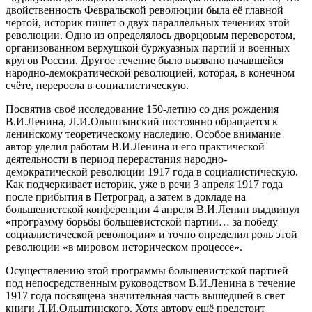
двойственность Февральской революции была её главной
чертой, историк пишет о двух параллельных течениях этой
революции. Одно из определялось дворцовым переворотом,
организованном верхушкой буржуазных партий и военных
кругов России. Другое течение было вызвано начавшейся
народно-демократической революцией, которая, в конечном
счёте, переросла в социалистическую.
Посвятив своё исследование 150-летию со дня рождения
В.И.Ленина, Л.И.Ольштынский постоянно обращается к
ленинскому теоретическому наследию. Особое внимание
автор уделил работам В.И.Ленина и его практической
деятельности в период перерастания народно-
демократической революции 1917 года в социалистическую.
Как подчеркивает историк, уже в речи 3 апреля 1917 года
после прибытия в Петроград, а затем в докладе на
большевистской конференции 4 апреля В.И.Ленин выдвинул
«программу борьбы большевистской партии… за победу
социалистической революции» и точно определил роль этой
революции «в мировом историческом процессе».
Осуществлению этой программы большевистской партией
под непосредственным руководством В.И.Ленина в течение
1917 года посвящена значительная часть вышедшей в свет
книги Л.И.Ольштинского. Хотя автору ещё предстоит