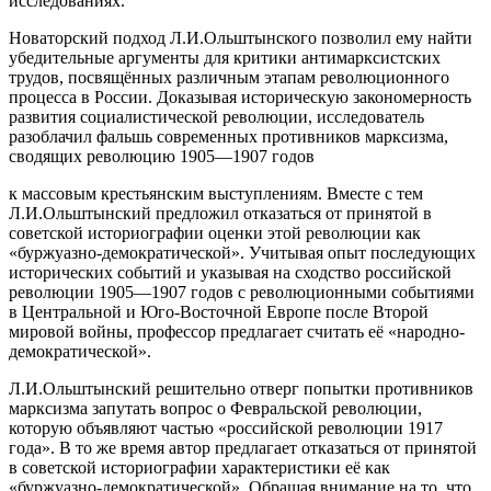
исследованиях.
Новаторский подход Л.И.Ольштынского позволил ему найти
убедительные аргументы для критики антимарксистских
трудов, посвящённых различным этапам революционного
процесса в России. Доказывая историческую закономерность
развития социалистической революции, исследователь
разоблачил фальшь современных противников марксизма,
сводящих революцию 1905—1907 годов
к массовым крестьянским выступлениям. Вместе с тем
Л.И.Ольштынский предложил отказаться от принятой в
советской историографии оценки этой революции как
«буржуазно-демократической». Учитывая опыт последующих
исторических событий и указывая на сходство российской
революции 1905—1907 годов с революционными событиями
в Центральной и Юго-Восточной Европе после Второй
мировой войны, профессор предлагает считать её «народно-
демократической».
Л.И.Ольштынский решительно отверг попытки противников
марксизма запутать вопрос о Февральской революции,
которую объявляют частью «российской революции 1917
года». В то же время автор предлагает отказаться от принятой
в советской историографии характеристики её как
«буржуазно-демократической». Обращая внимание на то, что