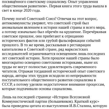
посвящённого советскому социализму. Опыт управления
общественным развитием». Первая книга этого труда вышла в
свет в конце 2020 года.
Почему погиб Советский Союз? Отвечая на этот вопрос,
антикоммунисты уверяют, что советский строй был
аномальным явлением в истории нашей страны и всего мира,
а потому изначально был обречён на крушение. Перечёркивая
советское прошлое, они прибегают к отрицанию
исторических фактов или грубой фальсификации событий
прошлого. В то же время, рассказывая о реставрации
капитализма в Советской стране, ряд марксистских
исследователей ограничивается освещением лишь последних
лет советской истории. Хотя прошлое нашей страны было
многократно освещено советскими историками, ныне их
труды не могут полностью удовлетворить современного
читателя. Отражая тогдашний исторический опыт советского
народа, авторы этих трудов исходили из непрерывности
поступательного общественного развития социализма в
СССР, а потому уделяли недостаточное внимание процессам,
которые подтачивали основы социализма.
Лишь на последней странице «Истории Всесоюзной
Коммунистической партии (большевиков). Краткий курс»
была приведена цитата из выступления И.В.Сталина, которую