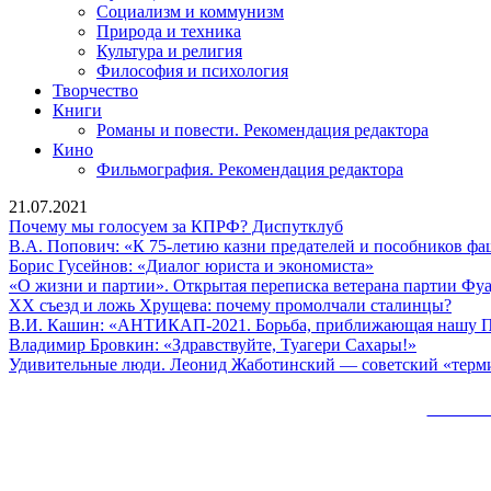
Социализм и коммунизм
Природа и техника
Культура и религия
Философия и психология
Творчество
Книги
Романы и повести. Рекомендация редактора
Кино
Фильмография. Рекомендация редактора
21.07.2021
Почему
Почему мы голосуем за КПРФ? Диспутклуб
мы
В.А. Попович: «К 75-летию казни предателей и пособников ф
голосуем
Борис
Борис Гусейнов: «Диалог юриста и экономиста»
за
Гусейнов:
«О жизни и партии». Открытая переписка ветерана партии Фу
КПРФ?
«Диалог
XX
XX съезд и ложь Хрущева: почему промолчали сталинцы?
Диспутклуб
юриста
съезд
В.И. Кашин: «АНТИКАП-2021. Борьба, приближающая нашу 
и
Владими
и
Владимир Бровкин: «Здравствуйте, Туагери Сахары!»
экономиста»
Бровкин:
ложь
Удивительные люди. Леонид Жаботинский — советский «терм
«Здравств
Хрущ
Туагери
поче
Сайт 
Сахары!»
пром
стал
Вверх