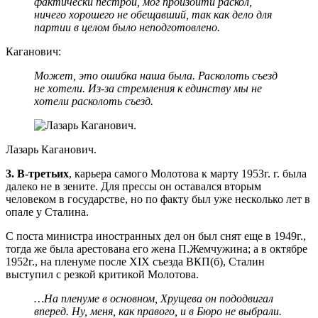
фактически пестрой, мог произойти раскол,
ничего хорошего не обещавший, так как дело для
партии в целом было неподготовлено.
Каганович:
Может, это ошибка наша была. Расколоть съезд
не хотели. Из-за стремления к единству мы не
хотели расколоть съезд.
Лазарь Каганович.
3. В-третьих
, карьера самого Молотова к марту 1953г. г. была
далеко не в зените. Для прессы он оставался вторым
человеком в государстве, но по факту был уже несколько лет в
опале у Сталина.
С поста министра иностранных дел он был снят еще в 1949г.,
тогда же была арестована его жена П.Жемчужина; а в октябре
1952г., на пленуме после XIX съезда ВКП(б), Сталин
выступил с резкой критикой Молотова.
…На пленуме в основном, Хрущева он пододвигал
вперед. Ну, меня, как правого, и в Бюро не выбрали.