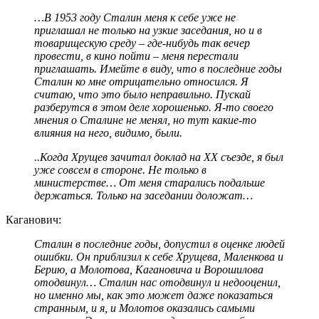
…В 1953 году Сталин меня к себе уже не
приглашал не только на узкие заседания, но и в
товарищескую среду – где-нибудь так вечер
провести, в кино пойти – меня перестали
приглашать. Имейте в виду, что в последние годы
Сталин ко мне отрицательно относился. Я
считаю, что это было неправильно. Пускай
разберутся в этом деле хорошенько. Я-то своего
мнения о Сталине не менял, но тут какие-то
влияния на него, видимо, были.
..Когда Хрущев зачитал доклад на XX съезде, я был
уже совсем в стороне. Не только в
министерстве… От меня старались подальше
держаться. Только на заседании доложат…
Каганович:
Сталин в последние годы, допустил в оценке людей
ошибки. Он приблизил к себе Хрущева, Маленкова и
Берию, а Молотова, Кагановича и Ворошилова
отодвинул… Сталин нас отодвинул и недооценил,
но именно мы, как это может даже показаться
странным, и я, и Молотов оказались самыми