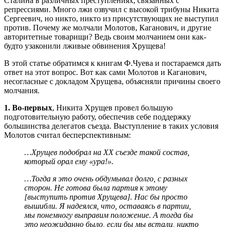
Сталина в различных преступлениях, связанных с
репрессиями. Много лжи озвучил с высокой трибуны Никита
Сергеевич, но никто, никто из присутствующих не выступил
против. Почему же молчали Молотов, Каганович, и другие
авторитетные товарищи? Ведь своим молчанием они как-
будто узаконили лживые обвинения Хрущева!
В этой статье обратимся к книгам Ф.Чуева и постараемся дать
ответ на этот вопрос. Вот как сами Молотов и Каганович,
несогласные с докладом Хрущева, объясняли причины своего
молчания.
1. Во-первых
, Никита Хрущев провел большую
подготовительную работу, обеспечив себе поддержку
большинства делегатов съезда. Выступление в таких условия
Молотов считал бесперспективным:
…Хрущев подобрал на XX съезде такой состав,
который орал ему «ура!».
…Тогда я это очень обдумывал долго, с разных
сторон. Не готова была партия к этому
[выступить против Хрущева]. Нас бы просто
вышибли. Я надеялся, что, оставаясь в партии,
мы понемногу выправим положение. А тогда бы
это неожиданно было, если бы мы встали, никто