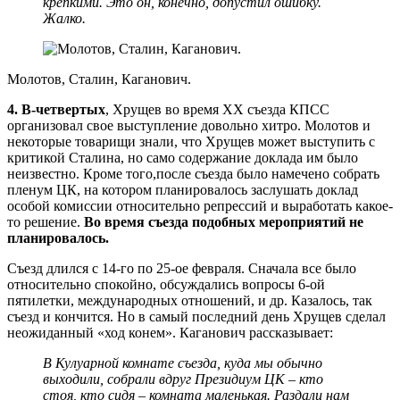
крепкими. Это он, конечно, допустил ошибку.
Жалко.
Молотов, Сталин, Каганович.
4. В-четвертых
, Хрущев во время XX съезда КПСС
организовал свое выступление довольно хитро. Молотов и
некоторые товарищи знали, что Хрущев может выступить с
критикой Сталина, но само содержание доклада им было
неизвестно. Кроме того,после съезда было намечено собрать
пленум ЦК, на котором планировалось заслушать доклад
особой комиссии относительно репрессий и выработать какое-
то решение.
Во время съезда подобных мероприятий не
планировалось.
Съезд длился с 14-го по 25-ое февраля. Сначала все было
относительно спокойно, обсуждались вопросы 6-ой
пятилетки, международных отношений, и др. Казалось, так
съезд и кончится. Но в самый последний день Хрущев сделал
неожиданный «ход конем». Каганович рассказывает:
В Кулуарной комнате съезда, куда мы обычно
выходили, собрали вдруг Президиум ЦК – кто
стоя, кто сидя – комната маленькая. Раздали нам