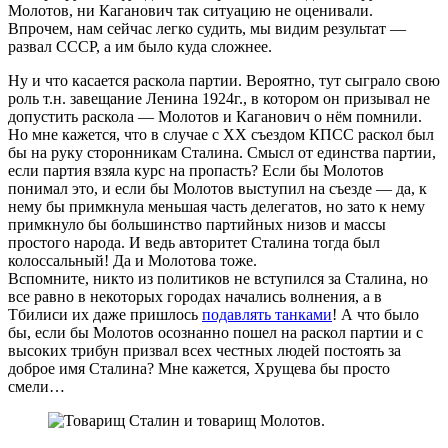
Молотов, ни Каганович так ситуацию не оценивали.
Впрочем, нам сейчас легко судить, мы видим результат —
развал СССР, а им было куда сложнее.
Ну и что касается раскола партии. Вероятно, тут сыграло свою
роль т.н. завещание Ленина 1924г., в котором он призывал не
допустить раскола — Молотов и Каганович о нём помнили.
Но мне кажется, что в случае с XX съездом КПСС раскол был
бы на руку сторонникам Сталина. Смысл от единства партии,
если партия взяла курс на пропасть? Если бы Молотов
понимал это, и если бы Молотов выступил на съезде — да, к
нему бы примкнула меньшая часть делегатов, но зато к нему
примкнуло бы большинство партийных низов и массы
простого народа. И ведь авторитет Сталина тогда был
колоссальный! Да и Молотова тоже.
Вспомните, никто из политиков не вступился за Сталина, но
все равно в некоторых городах начались волнения, а в
Тбилиси их даже пришлось
подавлять танками
! А что было
бы, если бы Молотов осознанно пошел на раскол партии и с
высоких трибун призвал всех честных людей постоять за
доброе имя Сталина? Мне кажется, Хрущева бы просто
смели…