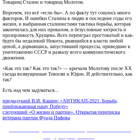
Товарищ Сталин и товарищ Молотов.
Впрочем, это всё «если бы». А по факту тут сошлось много
факторов. И ошибки Сталина в людях в последние годы его
жизни, и выбранная сталинистами тактика борьбы, которая
закончилась для них провалом, и безусловные хитрость и
прозорливость Хрущева. Всех переиграл простоватый и как-
будто бы недалекий Никита, рвавшийся в класти любой
ценой, а дорвавшись, запустивший процессы, приведшие к
уничтожению СССР и развалу всего коммунистического
движения.
«Как это так? Как это так?» — кричали Молотову после XX
съезда возмущенные Тевосян и Юдин. И действительно, как
так?
Есть над чем задуматься…
Навигация
Предыдущий
предыдущий
В.И. Кашин: «АНТИКАП-2021. Борьба,
пост:
приближающая нашу Победу»
по
Следующее
следующий
«О жизни и партии». Открытая переписка
записям
сообщение:
ветерана партии Фуада Пафова
Сайт Коммунистической партии Российской
Федерации (КПРФ)