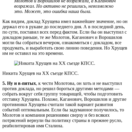
Молотов и Ворошилов не возражали, а Каганович
возражал. Но активно не решились, невозможно
это. Может, это ошибка наша была.
Как видим, доклад Хрущева имел важнейшее значение, но он
держал его в рукаве до последнего дня. А в последний день,
по сути, поставил всех перед фактом. Если бы он выступил с
докладом раньше, те же Молотов, Каганович и Ворошилов
могли бы собраться вечером, ознакомиться с докладом, все
продумать, и выработать свою линию поведения. Но Хрущев
им не оставил на это времени.
Никита Хрущев на XX съезде КПСС.
5. Ну и в-пятых
, к чести Молотова, он хоть и не выступил
против доклада, но решил бороться другими методами —
собрать вокруг себя группу товарищей, чтобы подготовить
отставку Хрущева. Похоже, Каганович, Ворошилов и другие
противники Хрущева считали такой вариант развития
событий оптимальным. Если бы задуманное получилось, то
Молотов и компания решениями сверху и без всяких
потрясений вернули бы политику страны в прежнее русло,
реабилитировав имя Сталина.