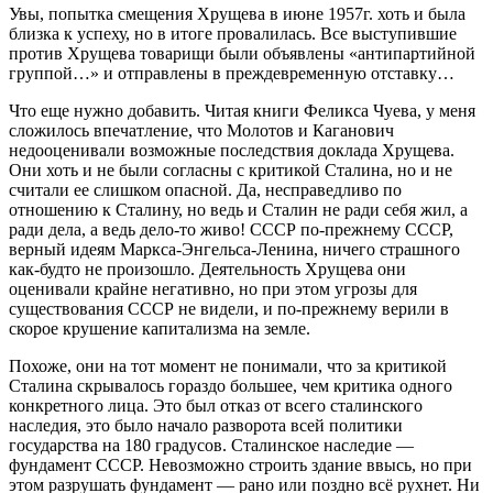
Увы, попытка смещения Хрущева в июне 1957г. хоть и была
близка к успеху, но в итоге провалилась. Все выступившие
против Хрущева товарищи были объявлены «антипартийной
группой…» и отправлены в преждевременную отставку…
Что еще нужно добавить. Читая книги Феликса Чуева, у меня
сложилось впечатление, что Молотов и Каганович
недооценивали возможные последствия доклада Хрущева.
Они хоть и не были согласны с критикой Сталина, но и не
считали ее слишком опасной. Да, несправедливо по
отношению к Сталину, но ведь и Сталин не ради себя жил, а
ради дела, а ведь дело-то живо! СССР по-прежнему СССР,
верный идеям Маркса-Энгельса-Ленина, ничего страшного
как-будто не произошло. Деятельность Хрущева они
оценивали крайне негативно, но при этом угрозы для
существования СССР не видели, и по-прежнему верили в
скорое крушение капитализма на земле.
Похоже, они на тот момент не понимали, что за критикой
Сталина скрывалось гораздо большее, чем критика одного
конкретного лица. Это был отказ от всего сталинского
наследия, это было начало разворота всей политики
государства на 180 градусов. Сталинское наследие —
фундамент СССР. Невозможно строить здание ввысь, но при
этом разрушать фундамент — рано или поздно всё рухнет. Ни