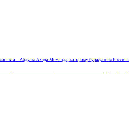
смонавта – Абдулы Ахада Моманда, которому буржуазная Россия 
Коммунистической партии Российской Федерации 