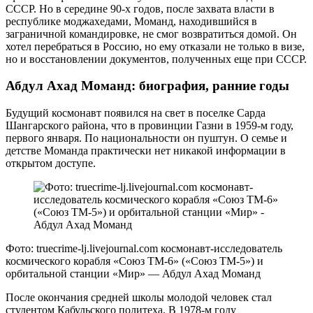
СССР. Но в середине 90-х годов, после захвата власти в
республике моджахедами, Моманд, находившийся в
заграничной командировке, не смог возвратиться домой. Он
хотел перебраться в Россию, но ему отказали не только в визе,
но и восстановлении документов, полученных еще при СССР.
Абдул Ахад Моманд: биография, ранние годы
Будущий космонавт появился на свет в поселке Сарда
Шангарского района, что в провинции Газни в 1959-м году,
первого января. По национальности он пуштун. О семье и
детстве Моманда практически нет никакой информации в
открытом доступе.
Фото: truecrime-lj.livejournal.com космонавт-исследователь
космического корабля «Союз ТМ-6» («Союз ТМ-5») и
орбитальной станции «Мир» — Абдул Ахад Моманд
После окончания средней школы молодой человек стал
студентом Кабульского политеха. В 1978-м году