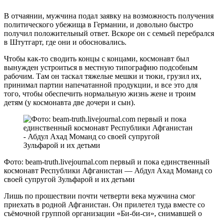
В отчаянии, мужчина подал заявку на возможность получения
политического убежища в Германии, и довольно быстро
получил положительный ответ. Вскоре он с семьей перебрался
в Штутгарт, где они и обосновались.
Чтобы как-то сводить концы с концами, космонавт был
вынужден устроиться в местную типографию подсобным
рабочим. Там он таскал тяжелые мешки и тюки, грузил их,
принимал партии напечатанной продукции, и все это для
того, чтобы обеспечить нормальную жизнь жене и троим
детям (у космонавта две дочери и сын).
Фото: beam-truth.livejournal.com первый и пока единственный
космонавт Республики Афганистан — Абдул Ахад Моманд со
своей супругой Зульфарой и их детьми
Лишь по прошествии почти четверти века мужчина смог
приехать в родной Афганистан. Он прилетел туда вместе со
съёмочной группой организации «Би-би-си», снимавшей о