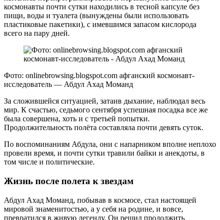
космонавты почти сутки находились в тесной капсуле без
пищи, воды и туалета (вынуждены были использовать
пластиковые пакетики), с имевшимся запасом кислорода
всего на пару дней.
Фото: onlinebrowsing.blogspot.com афганский космонавт-
исследователь — Абдул Ахад Моманд
За сложившейся ситуацией, затаив дыхание, наблюдал весь
мир. К счастью, седьмого сентября успешная посадка все же
была совершена, хоть и с третьей попытки.
Продолжительность полёта составляла почти девять суток.
По воспоминаниям Абдула, они с напарником вполне неплохо
провели время, и почти сутки травили байки и анекдоты, в
том числе и политические.
Жизнь после полета к звездам
Абдул Ахад Моманд, побывав в космосе, стал настоящей
мировой знаменитостью, а у себя на родине, и вовсе,
превратился в живую легенду. Он решил продолжить