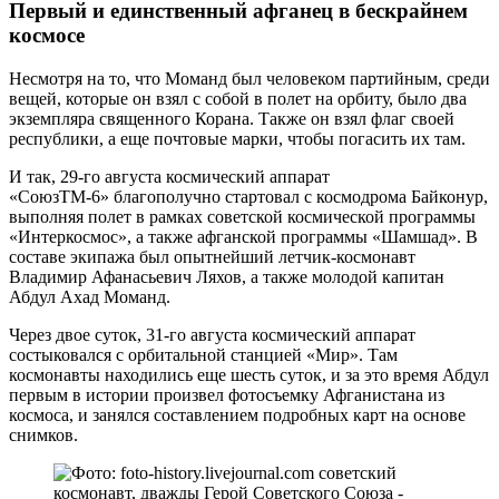
Первый и единственный афганец в бескрайнем
космосе
Несмотря на то, что Моманд был человеком партийным, среди
вещей, которые он взял с собой в полет на орбиту, было два
экземпляра священного Корана. Также он взял флаг своей
республики, а еще почтовые марки, чтобы погасить их там.
И так, 29-го августа космический аппарат
«СоюзТМ-6» благополучно стартовал с космодрома Байконур,
выполняя полет в рамках советской космической программы
«Интеркосмос», а также афганской программы «Шамшад». В
составе экипажа был опытнейший летчик-космонавт
Владимир Афанасьевич Ляхов, а также молодой капитан
Абдул Ахад Моманд.
Через двое суток, 31-го августа космический аппарат
состыковался с орбитальной станцией «Мир». Там
космонавты находились еще шесть суток, и за это время Абдул
первым в истории произвел фотосъемку Афганистана из
космоса, и занялся составлением подробных карт на основе
снимков.