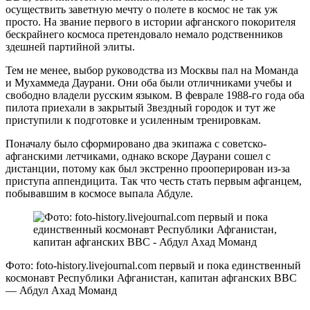
осуществить заветную мечту о полете в космос не так уж
просто. На звание первого в истории афганского покорителя
бескрайнего космоса претендовало немало родственников
здешней партийной элиты.
Тем не менее, выбор руководства из Москвы пал на Моманда
и Мухаммеда Даурани. Они оба были отличниками учебы и
свободно владели русским языком. В феврале 1988-го года оба
пилота приехали в закрытый Звездный городок и тут же
приступили к подготовке и усиленным тренировкам.
Поначалу было сформировано два экипажа с советско-
афганскими летчиками, однако вскоре Даурани сошел с
дистанции, потому как был экстренно прооперирован из-за
приступа аппендицита. Так что честь стать первым афганцем,
побывавшим в космосе выпала Абдуле.
Фото: foto-history.livejournal.com первый и пока единственный
космонавт Республики Афганистан, капитан афганских ВВС
— Абдул Ахад Моманд