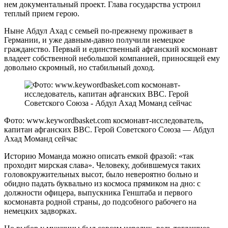
нем документальный проект. Глава государства устроил
теплый прием герою.
Ныне Абдул Ахад с семьей по-прежнему проживает в
Германии, и уже давным-давно получили немецкое
гражданство. Первый и единственный афганский космонавт
владеет собственной небольшой компанией, приносящей ему
довольно скромный, но стабильный доход.
Фото: www.keywordbasket.com космонавт-исследователь,
капитан афганских ВВС. Герой Советского Союза — Абдул
Ахад Моманд сейчас
Историю Моманда можно описать емкой фразой: «так
проходит мирская слава». Человеку, добившемуся таких
головокружительных высот, было невероятно больно и
обидно падать буквально из космоса прямиком на дно: с
должности офицера, выпускника Генштаба и первого
космонавта родной страны, до подсобного рабочего на
немецких задворках.