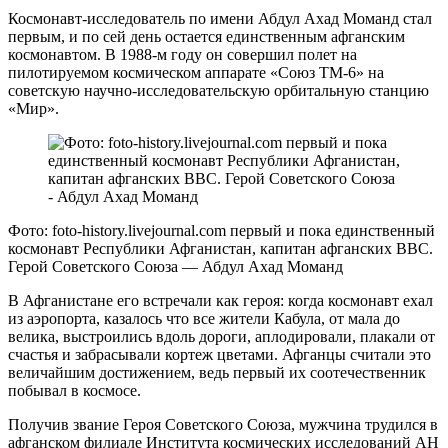
Космонавт-исследователь по имени Абдул Ахад Моманд стал
первым, и по сей день остается единственным афганским
космонавтом. В 1988-м году он совершил полет на
пилотируемом космическом аппарате «Союз ТМ-6» на
советскую научно-исследовательскую орбитальную станцию
«Мир».
Фото: foto-history.livejournal.com первый и пока единственный
космонавт Республики Афганистан, капитан афганских ВВС.
Герой Советского Союза — Абдул Ахад Моманд
В Афганистане его встречали как героя: когда космонавт ехал
из аэропорта, казалось что все жители Кабула, от мала до
велика, выстроились вдоль дороги, аплодировали, плакали от
счастья и забрасывали кортеж цветами. Афганцы считали это
величайшим достижением, ведь первый их соотечественник
побывал в космосе.
Получив звание Героя Советского Союза, мужчина трудился в
афганском филиале Института космических исследований АН