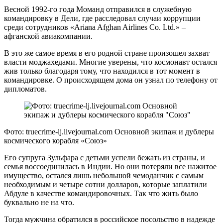
Весной 1992-го года Моманд отправился в служебную
командировку в Дели, где расследовал случаи коррупции
среди сотрудников «Ariana Afghan Airlines Co. Ltd.» –
афганской авиакомпании.
В это же самое время в его родной стране произошел захват
власти моджахедами. Многие уверены, что космонавт остался
жив только благодаря тому, что находился в тот момент в
командировке. О происходящем дома он узнал по телефону от
дипломатов.
Фото: truecrime-lj.livejournal.com Основной экипаж и дублеры
космического корабля «Союз»
Его супруга Зульфара с детьми успели бежать из страны, и
семья воссоединилась в Индии. Но они потеряли все нажитое
имущество, остался лишь небольшой чемоданчик с самым
необходимым и четыре сотни долларов, которые заплатили
Абдуле в качестве командировочных. Так что жить было
буквально не на что.
Тогда мужчина обратился в российское посольство в надежде