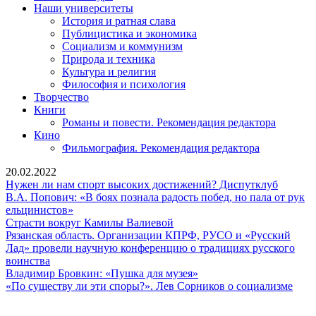
Наши университеты
История и ратная слава
Публицистика и экономика
Социализм и коммунизм
Природа и техника
Культура и религия
Философия и психология
Творчество
Книги
Романы и повести. Рекомендация редактора
Кино
Фильмография. Рекомендация редактора
20.02.2022
Нужен
Нужен ли нам спорт высоких достижений? Диспутклуб
ли
В.А. Попович: «В боях познала радость побед, но пала от рук
В.А.
нам
ельцинистов»
Попович:
Страсти
спорт
Страсти вокруг Камилы Валиевой
«В
вокруг
высоки
Рязанская область. Организации КПРФ, РУСО и «Русский
боях
Камилы
достиж
Лад» провели научную конференцию о традициях русского
Рязанская
познала
Валиевой
Диспут
воинства
область.
радость
Владимир
Владимир Бровкин: «Пушка для музея»
Организации
побед,
Бровкин:
«По
«По существу ли эти споры?». Лев Сорников о социализме
КПРФ,
но
«Пушка
суще
РУСО
пала
для
ли
Сайт Коммунистической партии Российской