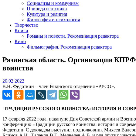
Социализм и коммунизм
Природа и техника
Культура и религия
Философия и психология
Творчество
Книги
Романы и повести. Рекомендация редактора
Кино
Фильмография. Рекомендация редактора
Рязанская область. Организации КПРФ
воинства
20.02.2022
20.02.2022
В.Н. Федоткин – член Рязанского отделения «РУСО».
ТРАДИЦИИ РУССКОГО ВОИНСТВА: ИСТОРИЯ И СО
17 февраля 2022 года, накануне Дня Советской армии и Воен
конференцию «Традиции русского воинства: история и совреме
Федоткин. С докладом выступил подполковник Михеев Валерий
Блинов А.Н., Таланов В.Г., Медведев А.В. и ряд других участн