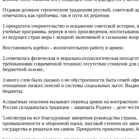
Отдавая должное героическим традициям русской, советской а
отмечались как проблемы, так и пути их решения:
1.прекратить очернительство и искажение советской истории, 
учебные программы, вернув в них произведения, воспитывающ
из ведущих стран мира с мощной экономикой и сильными воо
Восстановить идейно – воспитательную работу в армии;
2.отмечалась физическая и морально-психологическая неподго
требованиями современной техники; отсутствие стимулов для с
бюджетной основе;
3.много слов было сказано о не обустроенности быта семей оф
отношении низких пенсий и системы социальных льгот. Выдв
бюджеты;
4.серьёзные опасения вызывает перевод армии на контрактную 
России складывалась традиция – защищать Родину – дело чест
5.несмотря на все благодушные заверения руководства страны,
промышленности и оборонной науки, высокой степени их завис
государства и решаться им самим. Прекратить приватизацию,