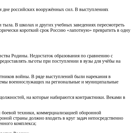
ем дне российских вооружённых сил. В выступлениях
и тыла. В школах и других учебных заведениях пересмотреть
орически короткий срок Россию «лапотную» превратить в одну
вства Родины. Недостаток образования по сравнению с
редоставлять льготы при поступлении в вузы для учёбы на
астников войны. В ряде выступлений были нарекания в
блемы военнослужащих на региональные и муниципальные
ь должностей, на которые набираются контрактники. Веками в
ой боевой техники, коммерциализацией оборонной
роной страны должно входить в круг задач непосредственно
енного комплекса;