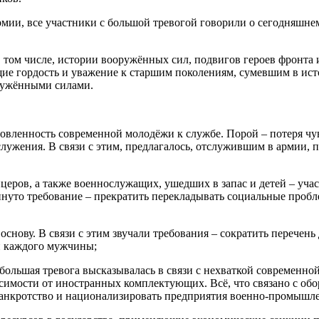
рмии, все участники с большой тревогой говорили о сегодняшн
в том числе, истории вооружённых сил, подвигов героев фронта 
ие гордость и уважение к старшим поколениям, сумевшим в ист
ружёнными силами.
товленность современной молодёжи к службе. Порой – потеря чу
лужения. В связи с этим, предлагалось, отслужившим в армии, п
ицеров, а также военнослужащих, ушедших в запас и детей – уч
инуто требование – прекратить перекладывать социальные про
основу. В связи с этим звучали требования – сократить перечен
и каждого мужчины;
 большая тревога высказывалась в связи с нехваткой современн
имости от иностранных комплектующих. Всё, что связано с обо
 банкротство и национализировать предприятия военно-промышл