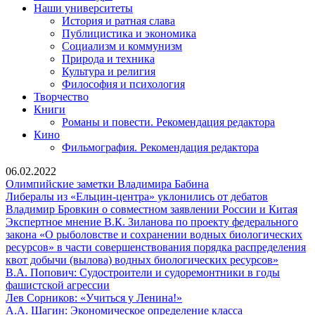
Наши университеты
История и ратная слава
Публицистика и экономика
Социализм и коммунизм
Природа и техника
Культура и религия
Философия и психология
Творчество
Книги
Романы и повести. Рекомендация редактора
Кино
Фильмография. Рекомендация редактора
06.02.2022
Олимпийские
Олимпийские заметки Владимира Бабина
заметки
Либерал
Либералы из «Ельцин-центра» уклонились от дебатов
Владимира
из
Вл
Владимир Бровкин о совместном заявлении России и Китая
Бабина
«Ельцин-
Бро
Экспертное мнение В.К. Зиланова по проекту федерального
центра»
о
закона «О рыболовстве и сохранении водных биологических
уклонили
сов
ресурсов» в части совершенствования порядка распределения
от
Экспер
зая
квот добычи (вылова) водных биологических ресурсов»
дебатов
мнение
Рос
В.А. Попович: Судостроители и судоремонтники в годы
В.А.
В.К.
и
фашистской агрессии
Попович:
Лев
Зилано
Кит
Лев Сорников: «Учиться у Ленина!»
Судостроители
Сорников:
А.А.
по
А.А. Шагин: Экономическое определение класса