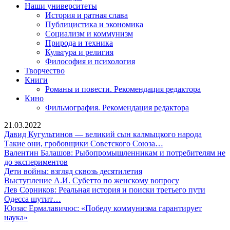
Наши университеты
История и ратная слава
Публицистика и экономика
Социализм и коммунизм
Природа и техника
Культура и религия
Философия и психология
Творчество
Книги
Романы и повести. Рекомендация редактора
Кино
Фильмография. Рекомендация редактора
21.03.2022
Давид
Давид Кугультинов — великий сын калмыцкого народа
Такие
Кугульт
Такие они, гробовщики Советского Союза…
они,
—
Валентин Балашов: Рыбопромышленникам и потребителям не
Валентин
гробовщики
велики
до экспериментов
Балашов:
Дети
Советского
сын
Дети войны: взгляд сквозь десятилетия
Рыбопромышленникам
войны:
Союза…
Выступление
калмыц
Выступление А.И. Субетто по женскому вопросу
и
взгляд
А.И.
народа
Лев
Лев Сорников: Реальная история и поиски третьего пути
Одесса
потребителям
сквозь
Субетто
Сорник
Одесса шутит…
шутит…
не
десятилетия
по
Реальн
Юозас Ермалавичюс: «Победу коммунизма гарантирует
Юозас
до
женскому
истори
наука»
Ермалавичюс:
экспериментов
вопросу
и