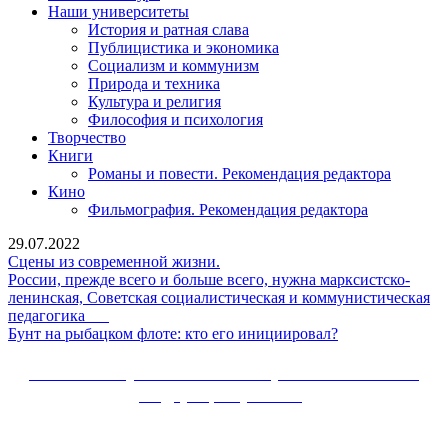
Наши университеты
История и ратная слава
Публицистика и экономика
Социализм и коммунизм
Природа и техника
Культура и религия
Философия и психология
Творчество
Книги
Романы и повести. Рекомендация редактора
Кино
Фильмография. Рекомендация редактора
29.07.2022
Сцены
Сцены из современной жизни.
из
России, прежде всего и больше всего, нужна марксистско-
современной
ленинская, Советская социалистическая и коммунистическая
России,
жизни.
педагогика
прежде
Бунт
Бунт на рыбацком флоте: кто его инициировал?
всего
на
и
рыбацком
Сайт Коммунистической партии Российской
больше
флоте:
Федерации (КПРФ)
всего,
кто
нужна
его
Вверх
марксистско-
инициировал?