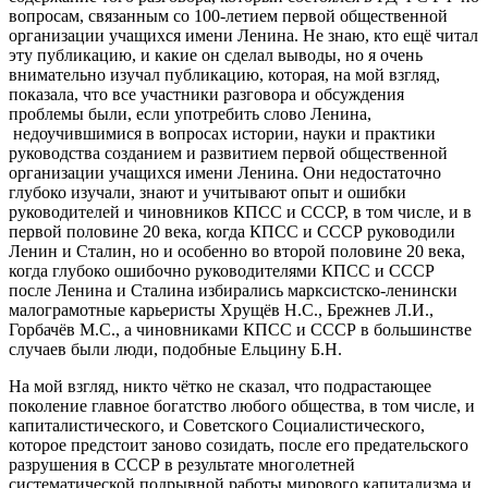
вопросам, связанным со 100-летием первой общественной
организации учащихся имени Ленина. Не знаю, кто ещё читал
эту публикацию, и какие он сделал выводы, но я очень
внимательно изучал публикацию, которая, на мой взгляд,
показала, что все участники разговора и обсуждения
проблемы были, если употребить слово Ленина,
недоучившимися в вопросах истории, науки и практики
руководства созданием и развитием первой общественной
организации учащихся имени Ленина. Они недостаточно
глубоко изучали, знают и учитывают опыт и ошибки
руководителей и чиновников КПСС и СССР, в том числе, и в
первой половине 20 века, когда КПСС и СССР руководили
Ленин и Сталин, но и особенно во второй половине 20 века,
когда глубоко ошибочно руководителями КПСС и СССР
после Ленина и Сталина избирались марксистско-ленински
малограмотные карьеристы Хрущёв Н.С., Брежнев Л.И.,
Горбачёв М.С., а чиновниками КПСС и СССР в большинстве
случаев были люди, подобные Ельцину Б.Н.
На мой взгляд, никто чётко не сказал, что подрастающее
поколение главное богатство любого общества, в том числе, и
капиталистического, и Советского Социалистического,
которое предстоит заново созидать, после его предательского
разрушения в СССР в результате многолетней
систематической подрывной работы мирового капитализма и