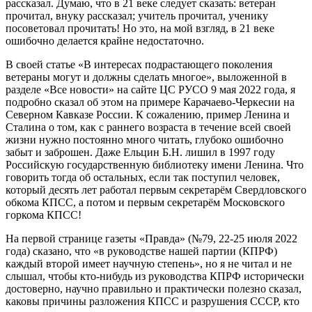
рассказал. Думаю, что в 21 веке следует сказать: ветеран
прочитал, внуку рассказал; учитель прочитал, ученику
посоветовал прочитать! Но это, на мой взгляд, в 21 веке
ошибочно делается крайне недостаточно.
В своей статье «В интересах подрастающего поколения
ветераны могут и должны сделать многое», выложенной в
разделе «Все новости» на сайте ЦС РУСО 9 мая 2022 года, я
подробно сказал об этом на примере Карачаево-Черкесии на
Северном Кавказе России. К сожалению, пример Ленина и
Сталина о том, как с раннего возраста в течение всей своей
жизни нужно постоянно много читать, глубоко ошибочно
забыт и заброшен. Даже Ельцин Б.Н. лишил в 1997 году
Российскую государственную библиотеку имени Ленина. Что
говорить тогда об остальных, если так поступил человек,
который десять лет работал первым секретарём Свердловского
обкома КПСС, а потом и первым секретарём Московского
горкома КПСС!
На первой странице газеты «Правда» (№79, 22-25 июля 2022
года) сказано, что «в руководстве нашей партии (КПРФ)
каждый второй имеет научную степень», но я не читал и не
слышал, чтобы кто-нибудь из руководства КПРФ исторически
достоверно, научно правильно и практически полезно сказал,
каковы причины разложения КПСС и разрушения СССР, кто