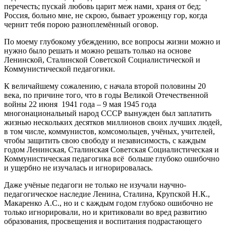
перечесть; пускай любовь царит меж нами, храня от бед;
Россия, больно мне, не скрою, бывает уроженцу гор, когда
чернит тебя порою разноплемённый оговор.
По моему глубокому убеждению, все вопросы жизни можно и
нужно было решать и можно решать только на основе
Ленинской, Сталинской Советской Социалистической и
Коммунистической педагогики.
К величайшему сожалению, с начала второй половины 20
века, по причине того, что в годы Великой Отечественной
войны 22 июня 1941 года – 9 мая 1945 года
многонациональный народ СССР вынужден был заплатить
жизнью нескольких десятков миллионов своих лучших людей,
в том числе, коммунистов, комсомольцев, учёных, учителей,
чтобы защитить свою свободу и независимость, с каждым
годом Ленинская, Сталинская Советская Социалистическая и
Коммунистическая педагогика всё больше глубоко ошибочно
и ущербно не изучалась и игнорировалась.
Даже учёные педагоги не только не изучали научно-
педагогическое наследие Ленина, Сталина, Крупской Н.К.,
Макаренко А.С., но и с каждым годом глубоко ошибочно не
только игнорировали, но и критиковали во вред развитию
образования, просвещения и воспитания подрастающего