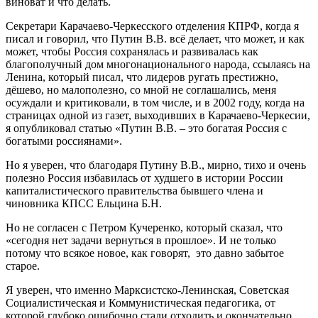
виноват и что делать.
Секретари Карачаево-Черкесского отделения КПРФ, когда я
писал и говорил, что Путин В.В. всё делает, что может, и как
может, чтобы Россия сохранялась и развивалась как
благополучный дом многонационального народа, ссылаясь на
Ленина, который писал, что лидеров ругать престижно,
дёшево, но малополезно, со мной не соглашались, меня
осуждали и критиковали, в том числе, и в 2002 году, когда на
страницах одной из газет, выходивших в Карачаево-Черкесии,
я опубликовал статью «Путин В.В. – это богатая Россия с
богатыми россиянами».
Но я уверен, что благодаря Путину В.В., мирно, тихо и очень
полезно Россия избавилась от худшего в истории России
капиталистического правительства бывшего члена и
чиновника КПСС Ельцина Б.Н.
Но не согласен с Петром Кучеренко, который сказал, что
«сегодня нет задачи вернуться в прошлое». И не только
потому что всякое новое, как говорят, это давно забытое
старое.
Я уверен, что именно Марксистско-Ленинская, Советская
Социалистическая и Коммунистическая педагогика, от
которой глубоко ошибочно стали отходить и окончательно