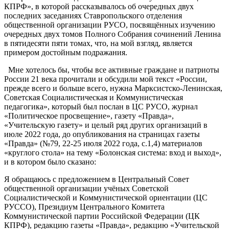
КПРФ», в которой рассказывалось об очередных двух
последних заседаниях Ставропольского отделения
общественной организации РУСО, посвящённых изучению
очередных двух томов Полного Собрания сочинений Ленина
в пятидесяти пяти томах, что, на мой взгляд, является
примером достойным подражания.
Мне хотелось бы, чтобы все активные граждане и патриоты
России 21 века прочитали и обсудили мой текст «России,
прежде всего и больше всего, нужна Марксистско-Ленинская,
Советская Социалистическая и Коммунистическая
педагогика», который был послан в ЦС РУСО, журнал
«Политическое просвещение», газету «Правда»,
«Учительскую газету» и целый ряд других организаций в
июле 2022 года, до опубликования на страницах газеты
«Правда» (№79, 22-25 июля 2022 года, с.1,4) материалов
«круглого стола» на тему «Болонская система: вход и выход»,
и в котором было сказано:
Я обращаюсь с предложением в Центральный Совет
общественной организации учёных Советской
Социалистической и Коммунистической ориентации (ЦС
РУССО), Президиум Центрального Комитета
Коммунистической партии Российской Федерации (ЦК
КПРФ), редакцию газеты «Правда», редакцию «Учительской