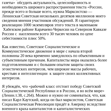
газеты» обсудить актуальность, целесообразность и
необходимость широкого распространения текста «России,
прежде всего и больше всего, нужна Марксистско —
Ленинская Советская нескольких десятков миллионов моего
сведения мнения участников обсуждений. Я гарантирую
реализацию 1000 экземпляров этого текста в маленьком
Хабезском районе Карачаево-Черкесии на Северном Кавказе
России с населением всего 30 тысяч человек по цене
себестоимости плюс 50%.
Как известно, Советское Социалистическое и
Коммунистическое движение в мире с начала второй
половины 20 века временно замедлилось по объективным и
субъективным причинам. Капиталисты мира оказались более
подготовленными и с большим опытом защиты своих
эгоистических интересов, чем широкие массы рабочих,
крестьян и интеллигенции к защите своих коллективных
интересов.
Я убеждён, что «рабочий класс отстоит победу Советской
Социалистической Республики и в России, и во всём мире»
(Ленин.т.38, с.264). Можно и нужно не сомневаться, что, как
писал Карл Каутский, когда он был марксистом, Советская
Социалистическая Революция придёт в Америку вследствие
военного краха капиталистов и капиталистических