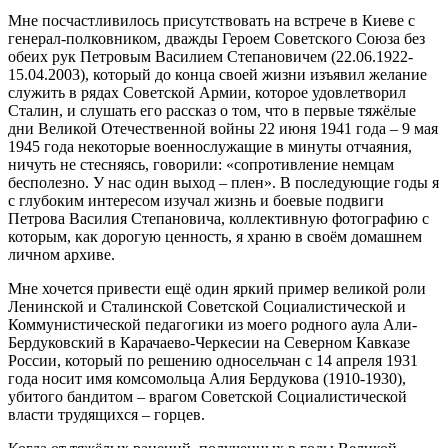
Мне посчастливилось присутствовать на встрече в Киеве с
генерал-полковником, дважды Героем Советского Союза без
обеих рук Петровым Василием Степановичем (22.06.1922-
15.04.2003), который до конца своей жизни изъявил желание
служить в рядах Советской Армии, которое удовлетворил
Сталин, и слушать его рассказ о том, что в первые тяжёлые
дни Великой Отечественной войны 22 июня 1941 года – 9 мая
1945 года некоторые военнослужащие в минуты отчаяния,
ничуть не стесняясь, говорили: «сопротивление немцам
бесполезно. У нас один выход – плен». В последующие годы я
с глубоким интересом изучал жизнь и боевые подвиги
Петрова Василия Степановича, коллективную фотографию с
которым, как дорогую ценность, я храню в своём домашнем
личном архиве.
Мне хочется привести ещё один яркий пример великой роли
Ленинской и Сталинской Советской Социалистической и
Коммунистической педагогики из моего родного аула Али-
Бердуковский в Карачаево-Черкесии на Северном Кавказе
России, который по решению односельчан с 14 апреля 1931
года носит имя комсомольца Алия Бердукова (1910-1930),
убитого бандитом – врагом Советской Социалистической
власти трудящихся – горцев.