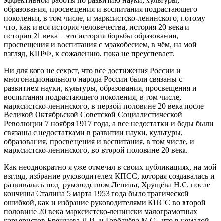
эффективной работы по развитию науки, культуры,
образования, просвещения и воспитания подрастающего
поколения, в том числе, и марксистско-ленинского, потому
что, как и вся история человечества, история 20 века и
история 21 века – это история борьбы образования,
просвещения и воспитания с мракобесием, в чём, на мой
взгляд, КПРФ, к сожалению, пока не преуспевает.
Ни для кого не секрет, что все достижения России и
многонационального народа России были связаны с
развитием науки, культуры, образования, просвещения и
воспитания подрастающего поколения, в том числе,
марксистско-ленинского, в первой половине 20 века после
Великой Октябрьской Советской Социалистической
Революции 7 ноября 1917 года, а все недостатки и беды были
связаны с недостатками в развитии науки, культуры,
образования, просвещения и воспитания, в том числе, и
марксистско-ленинского, во второй половине 20 века.
Как неоднократно я уже отмечал в своих публикациях, на мой
взгляд, избрание руководителем КПСС, которая создавалась и
развивалась под руководством Ленина, Хрущёва Н.С. после
кончины Сталина 5 марта 1953 года было трагической
ошибкой, как и избрание руководителями КПСС во второй
половине 20 века марксистско-ленински малограмотных
карьеристов Брежнева Л.И. и Горбачёва М.С., что в немалой