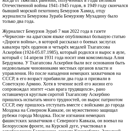
Когда от тяжёлых ранений, полученных в годы Великой
Отечественной войны 1941-1945 годов, в 1949 году скончался
бывший морской пехотинец Бемурзов Хамид, отцу
журналиста Бемурзова Зураба Бемурзову Мухадину было
только два года.
Журналист Бемурзов Зураб 7 мая 2022 года в газете
«Черкесия» на адыгском языке опубликовал большую статью
«Дороги войны», в которой рассказал о боевых заслугах
кавалера трёх орденов и четырёх медалей Тхагапсова
Аскербия (1924-05.07.1985), который родился и вырос в ауле,
который с 14 апреля 1931 года носит имя комсомольца Алия
Бердукова. У Тхагапсова Аскербия были все основания быть
недовольным чиновниками местных органов власти и
управления. Но после нападения немецких захватчиков на
СССР, в его возраст прибавили два года и призвали в
Советскую Армию. Хотя в течение всей его жизни его
сопровождал эпитет «сын врага трудящихся», рано
оставшемуся круглым сиротой Тхагапсову Аскербию
пришлось испытать много трудностей, он вырос патриотом
СССР, ему пришлось отступать вместе с войсками до города
Моздока на Северном Кавказе, он мужественно защищал
рубежи города Моздока. После изгнания немецких
фашистских захватчиков с Северного Кавказа, он воевал на
Белорусском фронте, на Курской дуге, участвовал в