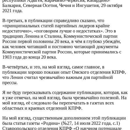
республики Адыгея, Карачаево-Черкесия, Кабардино-
Балкария, Северная Осетия, Чечня и Ингушетия, 29 октября
2021 года.
В-третьих, в публикации справедливо сказано, что
«принципиальных статей партийных лидеров крайне
недостаточно», «поговорим лучше о недостатках». Это в
традициях Ленина и Сталина, Коммунистической партии
России первой половины 20 века, в чём я глубоко убеждён,
как человек читавший и постоянно читающий документы
Коммунистической партии России, которые принимались с
1903 года до конца 20 века.
В-четвёртых, и это, на мой взгляд, самое главное, в
публикации хорошо показан опыт Омского отделения КПРФ,
что Ленин считал чрезвычайно важным для партийной
прессы.
Я не буду пересказывать содержание публикации, которая, как
я уже отмечал, на мой взгляд, была чрезвычайно полезной. На
мой взгляд, её следовало бы перепечатать в газетах всех
областных и краевых отделений КПРФ.
На мой взгляд, существенным дополнением этой публикации
была статья газеты «Родина» (№27, 14 июля 2022 года, с.1)
Ставропольского отделения КПРФ «О научном потенциале