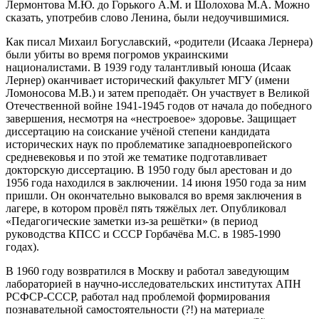
Лермонтова М.Ю. до Горького А.М. и Шолохова М.А. Можно
сказать, употребив слово Ленина, были недоучившимися.
Как писал Михаил Богуславский, «родители (Исаака Лернера)
были убиты во время погромов украинскими
националистами. В 1939 году талантливый юноша (Исаак
Лернер) оканчивает исторический факультет МГУ (имени
Ломоносова М.В.) и затем преподаёт. Он участвует в Великой
Отечественной войне 1941-1945 годов от начала до победного
завершения, несмотря на «нестроевое» здоровье. Защищает
диссертацию на соискание учёной степени кандидата
исторических наук по проблематике западноевропейского
средневековья и по этой же тематике подготавливает
докторскую диссертацию. В 1950 году был арестован и до
1956 года находился в заключении. 14 июня 1950 года за ним
пришли. Он окончательно выковался во время заключения в
лагере, в котором провёл пять тяжёлых лет. Опубликовал
«Педагогические заметки из-за решётки» (в период
руководства КПСС и СССР Горбачёва М.С. в 1985-1990
годах).
В 1960 году возвратился в Москву и работал заведующим
лабораторией в научно-исследовательских институтах АПН
РСФСР-СССР, работал над проблемой формирования
познавательной самостоятельности (?!) на материале