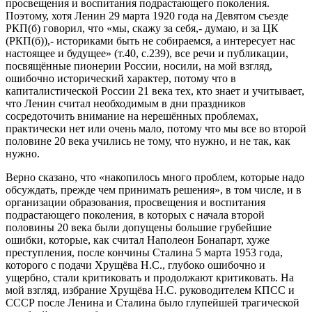
просвещения и воспитания подрастающего поколения.
Поэтому, хотя Ленин 29 марта 1920 года на Девятом съезде
РКП(б) говорил, что «мы, скажу за себя,- думаю, и за ЦК
(РКП(б)),- историками быть не собираемся, а интересует нас
настоящее и будущее» (т.40, с.239), все речи и публикации,
посвящённые пионерии России, носили, на мой взгляд,
ошибочно исторический характер, потому что в
капиталистической России 21 века тех, кто знает и учитывает,
что Ленин считал необходимым в дни праздников
сосредоточить внимание на нерешённых проблемах,
практически нет или очень мало, потому что мы все во второй
половине 20 века учились не тому, что нужно, и не так, как
нужно.
Верно сказано, что «накопилось много проблем, которые надо
обсуждать, прежде чем принимать решения», в том числе, и в
организации образования, просвещения и воспитания
подрастающего поколения, в которых с начала второй
половины 20 века были допущены большие грубейшие
ошибки, которые, как считал Наполеон Бонапарт, хуже
преступления, после кончины Сталина 5 марта 1953 года,
которого с подачи Хрущёва Н.С., глубоко ошибочно и
ущербно, стали критиковать и продолжают критиковать. На
мой взгляд, избрание Хрущёва Н.С. руководителем КПСС и
СССР после Ленина и Сталина было глупейшей трагической