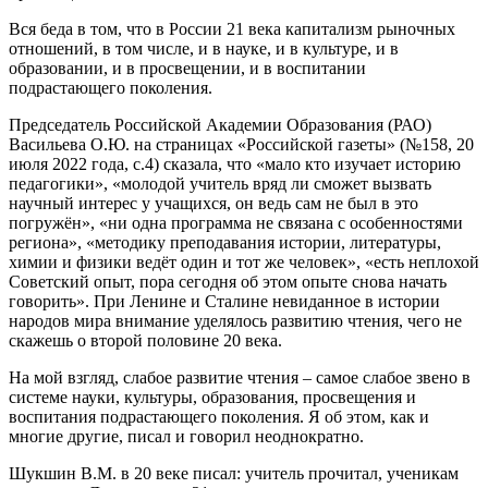
Вся беда в том, что в России 21 века капитализм рыночных
отношений, в том числе, и в науке, и в культуре, и в
образовании, и в просвещении, и в воспитании
подрастающего поколения.
Председатель Российской Академии Образования (РАО)
Васильева О.Ю. на страницах «Российской газеты» (№158, 20
июля 2022 года, с.4) сказала, что «мало кто изучает историю
педагогики», «молодой учитель вряд ли сможет вызвать
научный интерес у учащихся, он ведь сам не был в это
погружён», «ни одна программа не связана с особенностями
региона», «методику преподавания истории, литературы,
химии и физики ведёт один и тот же человек», «есть неплохой
Советский опыт, пора сегодня об этом опыте снова начать
говорить». При Ленине и Сталине невиданное в истории
народов мира внимание уделялось развитию чтения, чего не
скажешь о второй половине 20 века.
На мой взгляд, слабое развитие чтения – самое слабое звено в
системе науки, культуры, образования, просвещения и
воспитания подрастающего поколения. Я об этом, как и
многие другие, писал и говорил неоднократно.
Шукшин В.М. в 20 веке писал: учитель прочитал, ученикам