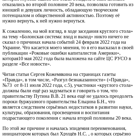
отказались во второй половине 20 века, позволяла готовить из
юношей и девушек личность, обладающую творческим
потенциалом и общественной активностью. Поэтому её
нужно вернуть, к ней нужно вернуться.
К сожалению, на мой взгляд, в ходе заседания круглого стола»
на тему «Болонская система: вход и выход» никто ничего не
сказал о причинах начала событий 24 февраля 2022 года на
Украине. Что касается моего мнения, то я его высказал в своей
публикации «Роковые ошибки капиталистов Америки»,
которая10 мая 2022 года была выложена на сайте ЦС РУСО в
разделе «Все новости».
Читая статьи Сергея Кожемякина на страницах газеты
«Правда», в том числе, «Разгул безнаказанности» («Правда»,
№73 от 8-11 июля 2022 года, с.5), участники «круглого стола»
должны были ещё раз задуматься и говорить о том, что
правительству Путина В.В. 21 века ещё не удалось преодолеть
пороки буржуазного правительства Ельцина Б.Н., что
является следствием серьёзных недостатков в развитии науки,
культуры, образования, просвещения и воспитания
подрастающего поколения с начала второй половины 20 века.
По этой же причине и началась эпидемия переименования,
инициатором которых был Хрущёв Н.С. , о которых серьёзно