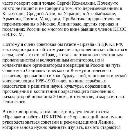
часто говорит один только Сергей Кожемякин. Почему-то
никто не пишет и не говорит о том, что переименованиям в
Казахстане, Средней Азии, на Украине, в Азербайджане,
Армении, Грузии, Молдавии, Прибалтике предшествовали
переименования в Москве, Ленинграде, других городах и
поселениях России во многом по вине бывших членов КПСС
и ВЛКСМ.
Поэтому я очень советовал бы газете «Правда» и ЦК КПРФ,
как неоднократно об этом уже писал, по-ленински заботиться
о том, чтобы газета «Правда» стала не только коллективным
пропагандистом и коллективным агитатором, но и
коллективным организатором возвращения России на путь
Советского Социалистического и Коммунистического
развития, прерванного в ходе буржуазной, капиталистической
контреволюции 1989-1999 годов по вине серьёзных
недостатков в развитии науки, культуры, образования,
просвещения и воспитания подрастающего поколения с
начала второй половины 20 века, в том числе, и марксистско-
ленинского.
Во всех вопросах, в том числе, и в улучшении газеты
«Правда» и работы ЦК КПРФ и её организаций, нам нужно
руководствоваться советами и рекомендациями Ленина,
которые заново нужно начинать изучать, как это стараются