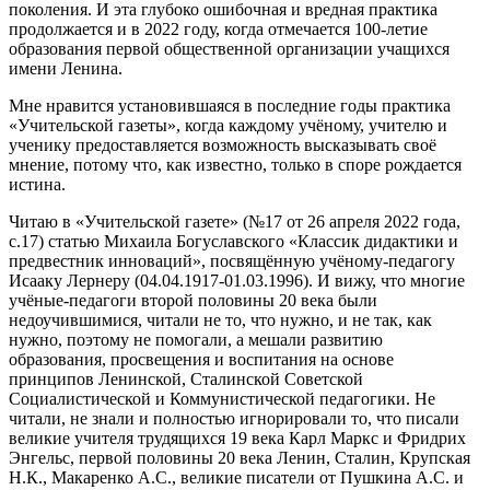
поколения. И эта глубоко ошибочная и вредная практика
продолжается и в 2022 году, когда отмечается 100-летие
образования первой общественной организации учащихся
имени Ленина.
Мне нравится установившаяся в последние годы практика
«Учительской газеты», когда каждому учёному, учителю и
ученику предоставляется возможность высказывать своё
мнение, потому что, как известно, только в споре рождается
истина.
Читаю в «Учительской газете» (№17 от 26 апреля 2022 года,
с.17) статью Михаила Богуславского «Классик дидактики и
предвестник инноваций», посвящённую учёному-педагогу
Исааку Лернеру (04.04.1917-01.03.1996). И вижу, что многие
учёные-педагоги второй половины 20 века были
недоучившимися, читали не то, что нужно, и не так, как
нужно, поэтому не помогали, а мешали развитию
образования, просвещения и воспитания на основе
принципов Ленинской, Сталинской Советской
Социалистической и Коммунистической педагогики. Не
читали, не знали и полностью игнорировали то, что писали
великие учителя трудящихся 19 века Карл Маркс и Фридрих
Энгельс, первой половины 20 века Ленин, Сталин, Крупская
Н.К., Макаренко А.С., великие писатели от Пушкина А.С. и