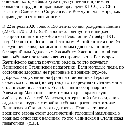
ошибкой, которая была хуже преступления и принесла
большой и трудно поправимый вред делу КПСС, СССР и
развития Советского Социализма и Коммунизма в мире, как
справедливо считают многие.
К 22 апреля 2020 года, к 150-летию со дня рождения Ленина
(22.04.1870-21.01.1924), я написал, выпустил и широко
распространил книгу «Великой Революции 7 ноября 1917
года 100 лет (от Ленина до Путина)». В этой книге я привёл
следующие слова, написанные моим односельчанином,
беспартийным Аджиевым Хасамбием Хасиновичем: «Если
заключённые после завершения строительства Беломоро-
Балтийского канала получали ордена, то это результат
Ленинской и Сталинской педагогики. Если молодые люди, по
состоянию здоровья не пригодные к военной службе,
добровольно уходили на фронт и становились Героями
Советского Союза (посмертно), то это результат Ленинской и
Сталинской педагогики. Если бывший беспризорник
Александр Матросов своим телом закрыл вражескую
амбразуру, а Алексей Маресьев, потерявший обе ноги, снова
садился за штурвал самолёта и сбивал врагов, то это тоже
Ленинская и Сталинская педагогика. Если за станком
военного завода стоит десятилетний голодный мальчишка в
рванных отцовских валенках, то это Ленинская и Сталинская
педагогика» (с.33).