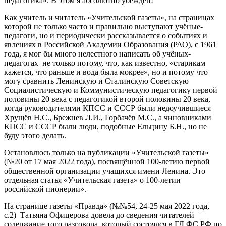
педагогика». В этом я абсолютно убеждён!
Как учитель и читатель «Учительской газеты», на страницах
которой не только часто и правильно выступают учёные-
педагоги, но и периодически рассказывается о событиях и
явлениях в Российской Академии Образования (РАО), с 1961
года, я мог бы много нелестного написать об учёных-
педагогах не только потому, что, как известно, «старикам
кажется, что раньше и вода была мокрее», но и потому что
могу сравнить Ленинскую и Сталинскую Советскую
Социалистическую и Коммунистическую педагогику первой
половины 20 века с педагогикой второй половины 20 века,
когда руководителями КПСС и СССР были недоучившиеся
Хрущёв Н.С., Брежнев Л.И., Горбачёв М.С., а чиновниками
КПСС и СССР были люди, подобные Ельцину Б.Н., но не
буду этого делать.
Остановлюсь только на публикации «Учительской газеты»
(№20 от 17 мая 2022 года), посвящённой 100-летию первой
общественной организации учащихся имени Ленина. Это
отдельная статья «Учительская газета» о 100-летии
российской пионерии».
На странице газеты «Правда» (№№54, 24-25 мая 2022 года,
с.2) Татьяна Офицерова довела до сведения читателей
содержание того разговора, который состоялся в ГД ФС РФ по