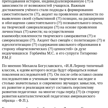
преподавания истории, индивидуализированную (?!) в
зависимости от возможностей учащихся. Важным
достижением учёного стали подходы к формированию
самостоятельности (?!), акцент на проявлении активности по
выявлению своей субьективной (?!) позиции, на расширении
и обогащении самостоятельного (?!) познавательного опыта,
на творческой самореализации (?!) на основе проявления
личностных (?!) качеств; на осуществлении
взаимообусловленности творческого саморазвития (?!) и
самореализации (?!). Акцент был смещён с политизации (?!) и
идеологитизации (?!) содержания школьного образования в
сторону общечеловеческих (?!) ценностей» (в духе
недоучившихся Горбачёва М.С. и его супруги Титаренко
Р.М.)!
По мнению Михаила Богуславского, «И.Я.Лернер типичный
классик, к идеям которого всегда будут обращаться новые
поколения исследователей (?!). Он после себя оставил своим
последователям и ученикам такое творческое наследие и
столько значительных и современно звучащих замыслов, что
их развитие и реализация могут составить перспективу
развития педагогики на многие годы перёд (?!) (в сторону
развития капиталистической педагогики американского
образца – Ф.П.).