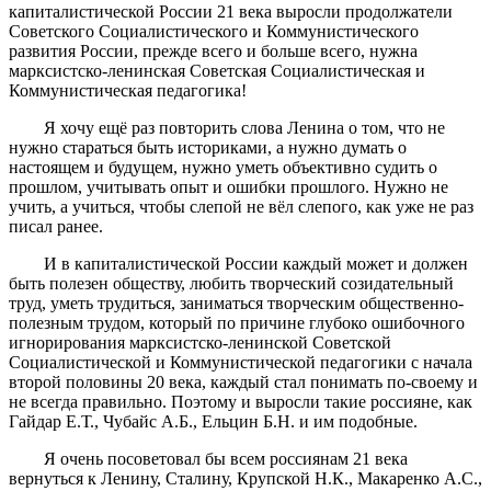
капиталистической России 21 века выросли продолжатели
Советского Социалистического и Коммунистического
развития России, прежде всего и больше всего, нужна
марксистско-ленинская Советская Социалистическая и
Коммунистическая педагогика!
Я хочу ещё раз повторить слова Ленина о том, что не
нужно стараться быть историками, а нужно думать о
настоящем и будущем, нужно уметь объективно судить о
прошлом, учитывать опыт и ошибки прошлого. Нужно не
учить, а учиться, чтобы слепой не вёл слепого, как уже не раз
писал ранее.
И в капиталистической России каждый может и должен
быть полезен обществу, любить творческий созидательный
труд, уметь трудиться, заниматься творческим общественно-
полезным трудом, который по причине глубоко ошибочного
игнорирования марксистско-ленинской Советской
Социалистической и Коммунистической педагогики с начала
второй половины 20 века, каждый стал понимать по-своему и
не всегда правильно. Поэтому и выросли такие россияне, как
Гайдар Е.Т., Чубайс А.Б., Ельцин Б.Н. и им подобные.
Я очень посоветовал бы всем россиянам 21 века
вернуться к Ленину, Сталину, Крупской Н.К., Макаренко А.С.,