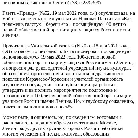
чиновников, как писал Ленин (т.38, с.289-309).
Газета «Правда» (№52, 19 мая 2022 года, с.4) опубликовала, на
мой взгляд, очень полезную статью Николая Пархитько «Как
повяжешь галстук – береги его», посвящённую 100-летию
первой общественной организации учащихся России имени
Ленина.
Прочитав в «Учительской газете» (№20 от 18 мая 2021 года,
с.9) статью «Сто без одного. Быть пионером», посвящённую
исполняющемуся 19 мая 2022 года 100-летию первой
общественной организации учащихся России имени Ленина,
я попросил ряд руководителей учреждений науки, культуры,
образования, просвещения и воспитания подрастающего
поколения Карачаево-Черкесии и учителей организовать
изучение и обсуждение этой публикации, разработать,
утвердить и выполнить мероприятия по подготовке и
празднованию 100-летия первой общественной организации
учащихся России имени Ленина. Но, к глубокому сожалению,
никто не выполнил мою просьбу.
Может быть, я ошибаюсь, но, по сведениям, которыми я
располагаю, не лучшим образом поступили в Москве,
Ленинграде, других крупных городах России работники
многих учреждений науки, культуры, образования,