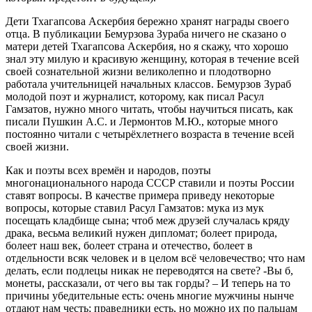
Дети Тхагапсова Аскербия бережно хранят награды своего
отца. В публикации Бемурзова Зураба ничего не сказано о
матери детей Тхагапсова Аскербия, но я скажу, что хорошо
знал эту милую и красивую женщину, которая в течение всей
своей сознательной жизни великолепно и плодотворно
работала учительницей начальных классов. Бемурзов Зураб
молодой поэт и журналист, которому, как писал Расул
Гамзатов, нужно много читать, чтобы научиться писать, как
писали Пушкин А.С. и Лермонтов М.Ю., которые много
постоянно читали с четырёхлетнего возраста в течение всей
своей жизни.
Как и поэты всех времён и народов, поэты
многонационального народа СССР ставили и поэты России
ставят вопросы. В качестве примера приведу некоторые
вопросы, которые ставил Расул Гамзатов: мука из мук
посещать кладбище сына; чтоб меж друзей случалась кряду
драка, весьма великий нужен дипломат; болеет природа,
болеет наш век, болеет страна и отечество, болеет в
отдельности всяк человек и в целом всё человечество; что нам
делать, если подлецы никак не переводятся на свете? -Вы б,
монеты, рассказали, от чего вы так горды? – И теперь на то
причины убедительные есть: очень многие мужчины нынче
отдают нам честь; праведники есть, но можно их по пальцам