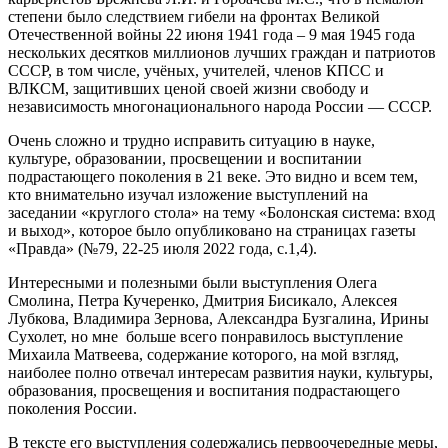
степени было следствием гибели на фронтах Великой
Отечественной войны 22 июня 1941 года – 9 мая 1945 года
нескольких десятков миллионов лучших граждан и патриотов
СССР, в том числе, учёных, учителей, членов КПСС и
ВЛКСМ, защитивших ценой своей жизни свободу и
независимость многонационального народа России — СССР.
Очень сложно и трудно исправить ситуацию в науке,
культуре, образовании, просвещении и воспитании
подрастающего поколения в 21 веке. Это видно и всем тем,
кто внимательно изучал изложение выступлений на
заседании «круглого стола» на тему «Болонская система: вход
и выход», которое было опубликовано на страницах газеты
«Правда» (№79, 22-25 июля 2022 года, с.1,4).
Интересными и полезными были выступления Олега
Смолина, Петра Кучеренко, Дмитрия Бисикало, Алексея
Лубкова, Владимира Зернова, Александра Бузгалина, Ирины
Сухолет, но мне больше всего понравилось выступление
Михаила Матвеева, содержание которого, на мой взгляд,
наиболее полно отвечал интересам развития науки, культуры,
образования, просвещения и воспитания подрастающего
поколения России.
В тексте его выступления содержались первоочередные меры,