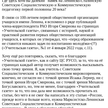
Где здесь хотя бы далёкий намёк на Ленинско-Сталинскую
Советскую Социалистическую и Коммунистическую
педагогику первой половины 20 века?
В связи со 100-летием первой общественной организации
учащихся имени Ленина, я вспомнил о ряде публикаций
члена-корреспондента РАО Игоря Смирнова на страницах
«Учительской газеты», связанных с историей, наукой и
практикой развития первых общественных организаций
учащихся, в которых он утверждал, что «перед образованием
не ставится никаких задач по воспитанию молодёжи»(?!)
(«Учительская газета», №1 от 4 января 2022 года, с.11).
Хочу ещё раз повторяясь, сказать, что я благодарен
«Учительской газете», как и сайту ЦС РУСО, за то, что на её
страницах каждый автор получает возможность высказывать
свою точку зрения. Я, как учитель с Советским
Социалистическим и Коммунистическим мировоззрением,
конечно, не согласен ни с точкой зрения Исаака Лернер, ни с
точкой зрения Игоря Смирнова, ни с точкой зрения Михаила
Богуславского, но, тем не менее, благодарен «Учительской
газете» за то, что она дала мне возможность прочитать их
статьи, без чего я не смог бы написать и эту статью «России,
прежде всего и больше всего, нужна Марксистско-Ленинская
Советская Социалистическая и Коммунистическая