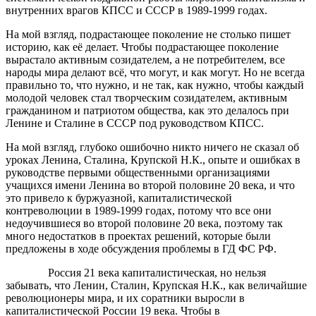
внутренних врагов КПСС и СССР в 1989-1999 годах.
На мой взгляд, подрастающее поколение не столько пишет
историю, как её делает. Чтобы подрастающее поколение
вырастало активным созидателем, а не потребителем, все
народы мира делают всё, что могут, и как могут. Но не всегда
правильно то, что нужно, и не так, как нужно, чтобы каждый
молодой человек стал творческим созидателем, активным
гражданином и патриотом общества, как это делалось при
Ленине и Сталине в СССР под руководством КПСС.
На мой взгляд, глубоко ошибочно никто ничего не сказал об
уроках Ленина, Сталина, Крупской Н.К., опыте и ошибках в
руководстве первыми общественными организациями
учащихся имени Ленина во второй половине 20 века, и что
это привело к буржуазной, капиталистической
контреволюции в 1989-1999 годах, потому что все они
недоучившиеся во второй половине 20 века, поэтому так
много недостатков в проектах решений, которые были
предложены в ходе обсуждения проблемы в ГД ФС РФ.
Россия 21 века капиталистическая, но нельзя
забывать, что Ленин, Сталин, Крупская Н.К., как величайшие
революционеры мира, и их соратники выросли в
капиталистической России 19 века. Чтобы в