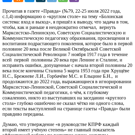
Прочитав в газете «Правда» (№79, 22-25 июля 2022 года,
с.1,4) информацию о «круглом столе» на тему «Болонская
система: вход и выход», я пришёл к выводу, что задача в том,
чтобы, как и раньше я неоднократно отмечал, вернуть
Марксистско-Ленинскую, Советскую Социалистическую и
Коммунистическую педагогику образования, просвещения и
воспитания подрастающего поколения, которое было в первой
половине 20 века после Великой Октябрьской Советской
Социалистической Революции 7 ноября 1917 года в течение
всей первой половины 20 века при Ленине и Сталине, и
исправить ошибки, допущенные с начала второй половины 20
века после кончины Сталина 5 марта 1953 года при Хрущёве
Н.С., Брежневе Л.И., Горбачёве М.С. и Ельцине Б.Н., и
продолжаются до 2022 года, выражающиеся в игнорировании
Марксистско-Ленинской, Советской Социалистической и
Коммунистической педагогики, о чём, к глубокому
сожалению, никто из выступавших на заседании «круглого
стола» глубоко ошибочно не сказал чётко ни одного слова,
если тексты выступлений на странице газеты «Правда» были
правдиво переданы.
Думаю, что утверждение «в руководстве КПРФ каждый
второй имеет учёную степень» не главный показатель