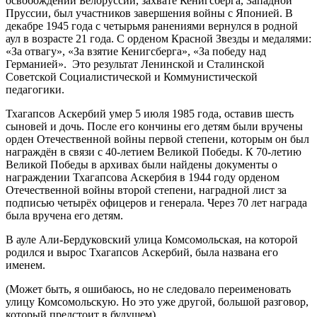
освобождении Белоруссии, захвате Кенигсберга, Западной
Пруссии, был участников завершения войны с Японией. В
декабре 1945 года с четырьмя ранениями вернулся в родной
аул в возрасте 21 года. С орденом Красной Звезды и медалями:
«За отвагу», «За взятие Кенигсберга», «За победу над
Германией». Это результат Ленинской и Сталинской
Советской Социалистической и Коммунистической
педагогики.
Тхагапсов Аскербий умер 5 июля 1985 года, оставив шесть
сыновей и дочь. После его кончины его детям были вручены
орден Отечественной войны первой степени, которым он был
награждён в связи с 40-летием Великой Победы. К 70-летию
Великой Победы в архивах были найдены документы о
награждении Тхагапсова Аскербия в 1944 году орденом
Отечественной войны второй степени, наградной лист за
подписью четырёх офицеров и генерала. Через 70 лет награда
была вручена его детям.
В ауле Али-Бердуковский улица Комсомольская, на которой
родился и вырос Тхагапсов Аскербий, была названа его
именем.
(Может быть, я ошибаюсь, но не следовало переименовать
улицу Комсомольскую. Но это уже другой, большой разговор,
который предстоит в будущем).