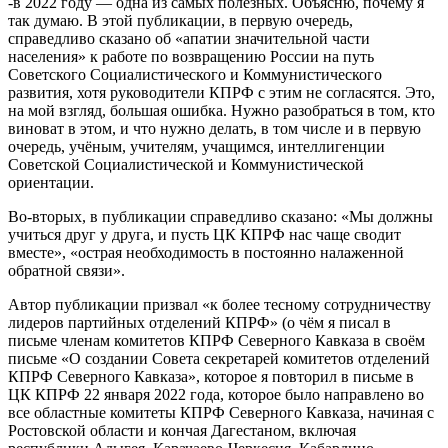
-в 2022 году — одна из самых полезных. Объясню, почему я
так думаю. В этой публикации, в первую очередь,
справедливо сказано об «апатии значительной части
населения» к работе по возвращению России на путь
Советского Социалистического и Коммунистического
развития, хотя руководители КПРФ с этим не согласятся. Это,
на мой взгляд, большая ошибка. Нужно разобраться в том, кто
виноват в этом, и что нужно делать, в том числе и в первую
очередь, учёным, учителям, учащимся, интеллигенции
Советской Социалистической и Коммунистической
ориентации.
Во-вторых, в публикации справедливо сказано: «Мы должны
учиться друг у друга, и пусть ЦК КПРФ нас чаще сводит
вместе», «острая необходимость в постоянно налаженной
обратной связи».
Автор публикации призвал «к более тесному сотрудничеству
лидеров партийных отделений КПРФ» (о чём я писал в
письме членам комитетов КПРФ Северного Кавказа в своём
письме «О создании Совета секретарей комитетов отделений
КПРФ Северного Кавказа», которое я повторил в письме в
ЦК КПРФ 22 января 2022 года, которое было направлено во
все областные комитеты КПРФ Северного Кавказа, начиная с
Ростовской области и кончая Дагестаном, включая